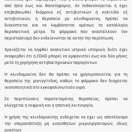
από ήπια έως και θανατηφόρος. Αν πιθανολογείται ή έχει
επιβεβαιωθεί διάρροια εξ αντιβιοτικών ή κολίτιδα εξ
αντιβιοτικών, η θεραπεία με κλινδαμυκίνη, πρέπει να
διακόπτεται και να λαμβάνονται αμέσως τα κατάλληλα
θεραπευτικά μέτρα. Τα φάρμακα που αναστέλλουν τον
περισταλτισμό δεν ενδείκνυνται σε αυτήν την περίπτωση.
Χρειάζεται να ληφθεί αναλυτικό ιατρικό ιστορικό, διότι έχει
αναφερθεί ότι η CDAD μπορεί να εμφανιστεί έως και δύο μήνες
μετά τη χορήγηση αντιβακτηριακών παραγόντων.
Η κλινδαμυκίνη δεν θα πρέπει να χρησιμοποιείται για τη
θεραπεία της μηνιγγίτιδας, καθώς το φάρμακο δεν διαχέεται
ικανοποιητικά στο εγκεφαλονωτιαίο υγρό.
Σε περιπτώσεις παρατεταμένης θεραπείας, πρέπει να
ελέγχεται η νεφρική και η ηπατική λειτουργία.
Η χρήση της κλινδαμυκίνης ενδέχεται να έχει ως αποτέλεσμα
την υπερανάπτυξη μη ευαίσθητων μικροοργανισμών, ιδίως
μυκήτων.