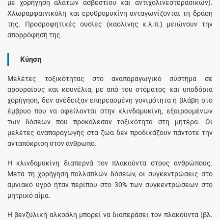
με χορήγηση αλάτων ασβεστίου και αντιχολινεστερασικών).
Χλωραμφαινικόλη και ερυθρομυκίνη ανταγωνίζονται τη δράση
της. Προσροφητικές ουσίες (καολίνης κ.λ.π.) μειώνουν την
απορρόφησή της.
Κύηση
Μελέτες τοξικότητας στο αναπαραγωγικό σύστημα σε
αρουραίους και κουνέλια, με από του στόματος και υποδόρια
χορήγηση, δεν ανέδειξαν επηρεασμένη γονιμότητα ή βλάβη στο
έμβρυο που να οφείλονται στην κλινδαμυκίνη, εξαιρουμένων
των δόσεων που προκάλεσαν τοξικότητα στη μητέρα. Οι
μελέτες αναπαραγωγής στα ζώα δεν προδικάζουν πάντοτε την
ανταπόκριση στον άνθρωπο.
Η κλινδαμυκίνη διαπερνά τον πλακούντα στους ανθρώπους.
Μετά τη χορήγηση πολλαπλών δόσεων, οι συγκεντρώσεις στο
αμνιακό υγρό ήταν περίπου στο 30% των συγκεντρώσεων στο
μητρικό αίμα.
Η βενζυλική αλκοόλη μπορεί να διαπεράσει τον πλακούντα (βλ.