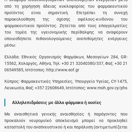
από τη χορήγηση άδειας κυκλοφορίας του φαρμακευτικού
προϊόντος είναι σημαντική. Επιτρέπει τη συνεχή
παρακολούθηση της σχέσης οφέλους-κινδύνου του
φαρμακευτικού προϊόντος. Ζητείται από τους επαγγελματίες
του τομέα της υγειονομικής περίθαλψης να αναφέρουν
οποιεσδήποτε πιθανολογούμενες ανεπιθύμητες ενέργειες
μέσω:
Ελλάδα: Εθνικός Οργανισμός Φαρμάκων, Μεσογείων 284, GR-
15562, Χολαργός, Αθήνα, Τηλ: +30 21 32040380/337, Φαξ: +30 21
06549585, Ιστότοπος: http://www.eof.gr
Κύπρος: Φαρμακευτικές Υπηρεσίες, Υπουργείο Υγείας, CY-1475,
Λευκωσία, Φαξ: +357 22608649, Ιστότοπος: www.moh.gov.cy/phs
Αλληλεπιδράσεις με άλλα φάρμακα ή ουσίες
Με αναισθητικά γενικής αναισθησίας ή παράγοντες που
προκαλούν νευρομυϊκό αποκλεισμό μπορεί να προκληθεί
καταστολή του αναπνευστικού ή και παράλυση (αντιμετωπίζεται