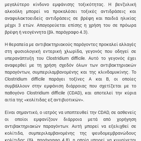
μεγαλύτερο κίνδυνο εμφάνισης τοξικότητας. Η βενζυλική
αλκοόλη μπορεί να προκαλέσει τοξικές αντιδράσεις και
αναφυλακτοειδείς αντιδράσεις σε βρέφη και παιδιά ηλικίας
μέχρι 3 ετών. Απαγορεύεται επίσης η χρήση του σε πρόωρα
βρέφη ή νεογέννητα (βλ. παράγραφο 4.3).
Η θεραπεία με αντιβακτηριακούς παράγοντες προκαλεί αλλαγές
στη φυσιολογική εντερική χλωρίδα, γεγονός που οδηγεί σε
υπερανάπτυξη του Clostridium difficile. Αυτό το γεγονός έχει
αναφερθεί με τη χρήση σχεδόν όλων των αντιβακτηριακών
παραγόντων, συμπεριλαμβανομένης και της κλινδαμυκίνης. Το
Clostridium difficile παράγει τοξίνες Α και Β, οι οποίες
συμβάλλουν στην εμφάνιση διάρροιας που σχετίζεται με το
παθογόνο Clostridium difficile (CDAD), και αποτελεί την κύρια
αιτία της «κολίτιδας εξ αντιβιοτικών».
Είναι σημαντικό, ο ιατρός να υποπτευθεί την CDAD, σε ασθενείς
οι οποίοι εμφανίζουν διάρροια μετά από χορήγηση
αντιβακτηριακών παραγόντων. Αυτή μπορεί να εξελιχθεί σε
κολίτιδα, συμπεριλαμβανομένης της ψευδομεμβρανώδους
κολίτιδας (βλ. παράγραφο 4.8), η οποία μπορεί να κυμαίνεται