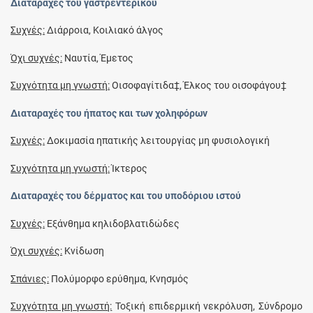
Διαταραχές του γαστρεντερικού
Συχνές:
Διάρροια, Κοιλιακό άλγος
Όχι συχνές:
Ναυτία, Έμετος
Συχνότητα μη γνωστή:
Οισοφαγίτιδα‡, Έλκος του οισοφάγου‡
Διαταραχές του ήπατος και των χοληφόρων
Συχνές:
Δοκιμασία ηπατικής λειτουργίας μη φυσιολογική
Συχνότητα μη γνωστή:
Ίκτερος
Διαταραχές του δέρματος και του υποδόριου ιστού
Συχνές:
Εξάνθημα κηλιδοβλατιδώδες
Όχι συχνές:
Κνίδωση
Σπάνιες:
Πολύμορφο ερύθημα, Κνησμός
Συχνότητα μη γνωστή:
Τοξική επιδερμική νεκρόλυση, Σύνδρομο