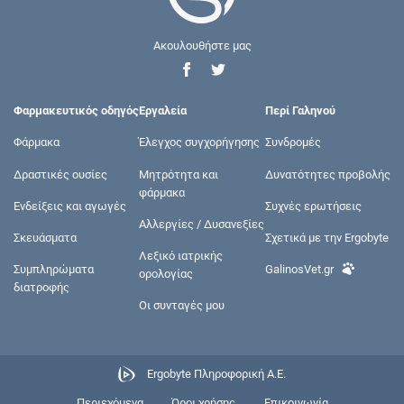
Ακουλουθήστε μας
Φαρμακευτικός οδηγός
Εργαλεία
Περί Γαληνού
Φάρμακα
Έλεγχος συγχορήγησης
Συνδρομές
Δραστικές ουσίες
Μητρότητα και
Δυνατότητες προβολής
φάρμακα
Ενδείξεις και αγωγές
Συχνές ερωτήσεις
Αλλεργίες / Δυσανεξίες
Σκευάσματα
Σχετικά με την Ergobyte
Λεξικό ιατρικής
Συμπληρώματα
GalinosVet.gr
ορολογίας
διατροφής
Οι συνταγές μου
Ergobyte Πληροφορική Α.Ε.
Περιεχόμενα
Όροι χρήσης
Επικοινωνία