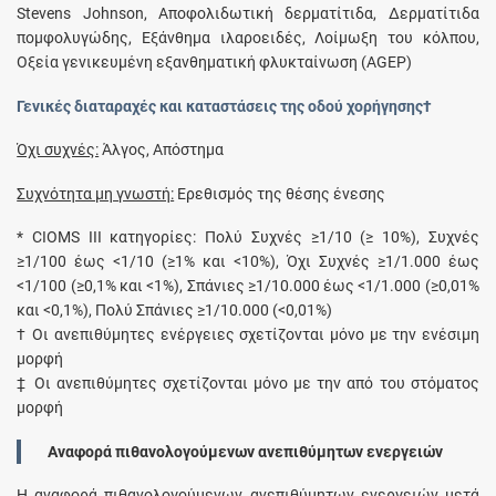
Stevens Johnson, Αποφολιδωτική δερματίτιδα, Δερματίτιδα
πομφολυγώδης, Εξάνθημα ιλαροειδές, Λοίμωξη του κόλπου,
Οξεία γενικευμένη εξανθηματική φλυκταίνωση (AGEP)
Γενικές διαταραχές και καταστάσεις της οδού χορήγησης†
Όχι συχνές:
Άλγος, Απόστημα
Συχνότητα μη γνωστή:
Ερεθισμός της θέσης ένεσης
* CIOMS III κατηγορίες: Πολύ Συχνές ≥1/10 (≥ 10%), Συχνές
≥1/100 έως <1/10 (≥1% και <10%), Όχι Συχνές ≥1/1.000 έως
<1/100 (≥0,1% και <1%), Σπάνιες ≥1/10.000 έως <1/1.000 (≥0,01%
και <0,1%), Πολύ Σπάνιες ≥1/10.000 (<0,01%)
† Οι ανεπιθύμητες ενέργειες σχετίζονται μόνο με την ενέσιμη
μορφή
‡ Οι ανεπιθύμητες σχετίζονται μόνο με την από του στόματος
μορφή
Αναφορά πιθανολογούμενων ανεπιθύμητων ενεργειών
Η αναφορά πιθανολογούμενων ανεπιθύμητων ενεργειών μετά