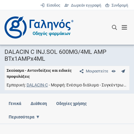
Είσοδος
Δωρεάν εγγραφή
Συνδρομή
®
Οδηγός φαρμάκων
DALACIN C INJ.SOL 600MG/4ML AMP
BTx1AMPx4ML
Σκεύασμα - Αντενδείξεις και ειδικές
Μοιραστείτε
προφυλάξεις
Εμπορική
DALACIN-C
Μορφή
Eνέσιμο διάλυμα
Συγκέντρωση
6
Γενικά
Διάθεση
Οδηγίες χρήσης
Περισσότερα