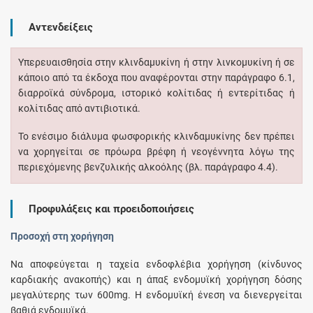
Αντενδείξεις
Υπερευαισθησία στην κλινδαμυκίνη ή στην λινκομυκίνη ή σε
κάποιο από τα έκδοχα που αναφέρονται στην παράγραφο 6.1,
διαρροϊκά σύνδρομα, ιστορικό κολίτιδας ή εντερίτιδας ή
κολίτιδας από αντιβιοτικά.
Το ενέσιμο διάλυμα φωσφορικής κλινδαμυκίνης δεν πρέπει
να χορηγείται σε πρόωρα βρέφη ή νεογέννητα λόγω της
περιεχόμενης βενζυλικής αλκοόλης (βλ. παράγραφο 4.4).
Προφυλάξεις και προειδοποιήσεις
Προσοχή στη χορήγηση
Να αποφεύγεται η ταχεία ενδοφλέβια χορήγηση (κίνδυνος
καρδιακής ανακοπής) και η άπαξ ενδομυϊκή χορήγηση δόσης
μεγαλύτερης των 600mg. Η ενδομυϊκή ένεση να διενεργείται
βαθιά ενδομυϊκά.