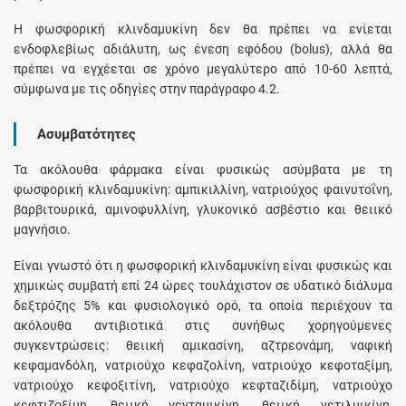
Η φωσφορική κλινδαμυκίνη δεν θα πρέπει να ενίεται
ενδοφλεβίως αδιάλυτη, ως ένεση εφόδου (bolus), αλλά θα
πρέπει να εγχέεται σε χρόνο μεγαλύτερο από 10-60 λεπτά,
σύμφωνα με τις οδηγίες στην παράγραφο 4.2.
Ασυμβατότητες
Τα ακόλουθα φάρμακα είναι φυσικώς ασύμβατα με τη
φωσφορική κλινδαμυκίνη: αμπικιλλίνη, νατριούχος φαινυτοΐνη,
βαρβιτουρικά, αμινοφυλλίνη, γλυκονικό ασβέστιο και θειικό
μαγνήσιο.
Είναι γνωστό ότι η φωσφορική κλινδαμυκίνη είναι φυσικώς και
χημικώς συμβατή επί 24 ώρες τουλάχιστον σε υδατικό διάλυμα
δεξτρόζης 5% και φυσιολογικό ορό, τα οποία περιέχουν τα
ακόλουθα αντιβιοτικά στις συνήθως χορηγούμενες
συγκεντρώσεις: θειική αμικασίνη, αζτρεονάμη, ναφική
κεφαμανδόλη, νατριούχο κεφαζολίνη, νατριούχο κεφοταξίμη,
νατριούχο κεφοξιτίνη, νατριούχο κεφταζιδίμη, νατριούχο
κεφτιζοξίμη, θειική γενταμικίνη, θειική νετιλμικίνη,