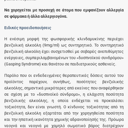
Να χορηγείται με προσοχή σε άτομα που εμφανίζουν αλλεργία
σε φάρμακα ή άλλα αλλεργιογόνα.
Ειδικές προειδοποιήσεις
Η ενέσιμη μορφή της φωσφορικής κλινδαμυκίνης περιέχει
βενζυλική αλκοόλη (9mg/ml) ως συντηρητικό. Το συντηρητικό
βενζυλική αλκοόλη έχει συσχετισθεί με σοβαρές ανεπιθύμητες
ενέργειες, συμπεριλαμβανομένων του «δυσπνοϊκού συνδρόμου»
(Gasping Syndrome) και θανάτου σε παιδιατρικούς ασθενείς.
Παρόλο που οι ενδεδειγμένες θεραπευτικές δόσεις αυτού του
προϊόντος παρέχουν, συνήθως, ποσότητες βενζυλικής
αλκοόλης, σημαντικά μικρότερες από εκείνες που αναφέρθηκαν
σε σχέση με το «δυσπνοϊκό σύνδρομο», η ελάχιστη ποσότητα
βενζυλικής αλκοόλης, η οποία ενδέχεται να προκαλέσει
τοξικότητα, δεν είναι γνωστή. Ο κίνδυνος τοξικότητας από τη
βενζυλική αλκοόλη εξαρτάται από την χορηγηθείσα ποσότητα
και την ηπατική ικανότητα χημικής αδρανοποίησής της. Πρόωρα
νεογνά και νεογνά με χαμηλό σωματικό βάρος διατρέχουν