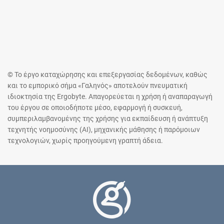
© Το έργο καταχώρησης και επεξεργασίας δεδομένων, καθώς
και το εμπορικό σήμα «Γαληνός» αποτελούν πνευματική
ιδιοκτησία της Ergobyte. Απαγορεύεται η χρήση ή αναπαραγωγή
του έργου σε οποιοδήποτε μέσο, εφαρμογή ή συσκευή,
συμπεριλαμβανομένης της χρήσης για εκπαίδευση ή ανάπτυξη
τεχνητής νοημοσύνης (AI), μηχανικής μάθησης ή παρόμοιων
τεχνολογιών, χωρίς προηγούμενη γραπτή άδεια.