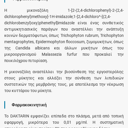
Η μικοναζόλη 1-[2-(2,4-dichlorophenyl)-2-(2,4-
dichlorophenyl)methoxy]-1H-imidazole;1-[2,4-dichloro^-[(2,4-
dichlorobenzyl)oxy)phenethyl]imidazole είναι ένας συνθετικός
αντιμυκητιασικός παράγων που αναστέλλει την ανάπτυξη
κοινών δερματόφυτων, όπως Trichophyton rubrum, Trichophyton
mentagrophytes, Epidermophyton floccosum, ζυμομυκήτων, όπως
της Candida albicans και άλλων μυκήτων όπως του
μικροοργανισμού Malassezia furfur που προκαλεί την
ποικιλόχρου πιτυρίαση.
Η μικοναζόλη αναστέλλει την βιοσύνθεση της εργοστερόλης
στους μύκητες και αλλάζει την σύνθεση των λιπιδικών
συστατικών της μεμβράνης τους, με αποτέλεσμα την νέκρωση
του κυττάρου του μύκητα.
Φαρμακοκινητική
Το DAKTARIN εμφανίζει επίπεδα στο πλάσμα, μετά από τοπική
εφαρμογή, μικρότερα του 0,01 μg/ml. Η συστηματική