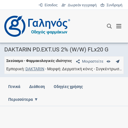
Είσοδος
Δωρεάν εγγραφή
Συνδρομή
®
Οδηγός φαρμάκων
DAKTARIN PD.EXT.US 2% (W/W) FLx20 G
Σκεύασμα - Φαρμακολογικές ιδιότητες
Μοιραστείτε
Εμπορική
DAKTARIN
Μορφή
Δερματική κόνις
Συγκέντρωση
2
Γενικά
Διάθεση
Οδηγίες χρήσης
Περισσότερα