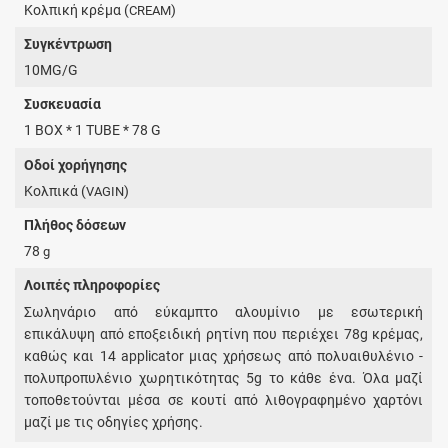
Κολπική κρέμα (
)
CREAM
Συγκέντρωση
10MG/G
Συσκευασία
1 BOX * 1 TUBE * 78 G
Οδοί χορήγησης
Κολπικά (
)
VAGIN
Πλήθος δόσεων
78
g
Λοιπές πληροφορίες
Σωληνάριο από εύκαμπτο αλουμίνιο με εσωτερική
επικάλυψη από εποξειδική ρητίνη που περιέχει 78g κρέμας,
καθώς και 14 applicator μιας χρήσεως από πολυαιθυλένιο -
πολυπροπυλένιο χωρητικότητας 5g το κάθε ένα. Όλα μαζί
τοποθετούνται μέσα σε κουτί από λιθογραφημένο χαρτόνι
μαζί με τις οδηγίες χρήσης.