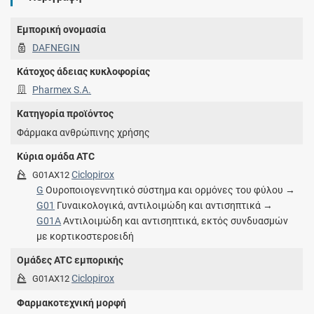
Εμπορική ονομασία
DAFNEGIN
Κάτοχος άδειας κυκλοφορίας
Pharmex S.A.
Κατηγορία προϊόντος
Φάρμακα ανθρώπινης χρήσης
Κύρια ομάδα ATC
Ciclopirox
G01AX12
G
Ουροποιογεννητικό σύστημα και ορμόνες του φύλου →
G01
Γυναικολογικά, αντιλοιμώδη και αντισηπτικά →
G01A
Αντιλοιμώδη και αντισηπτικά, εκτός συνδυασμών
με κορτικοστεροειδή
Ομάδες ATC εμπορικής
Ciclopirox
G01AX12
Φαρμακοτεχνική μορφή