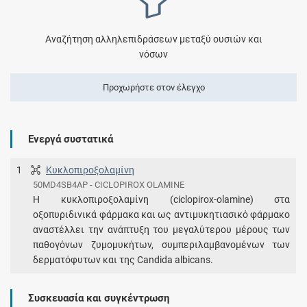
Αναζήτηση αλληλεπιδράσεων μεταξύ ουσιών και
νόσων
Προχωρήστε στον έλεγχο
Ενεργά συστατικά
1
Κυκλοπιροξολαμίνη
50MD4SB4AP - CICLOPIROX OLAMINE
Η κυκλοπιροξολαμίνη (ciclopirox-olamine) στα
οξοπυριδινικά φάρμακα και ως αντιμυκητιασικό φάρμακο
αναστέλλει την ανάπτυξη του μεγαλύτερου μέρους των
παθογόνων ζυμομυκήτων, συμπεριλαμβανομένων των
δερματόφυτων και της Candida albicans.
Συσκευασία και συγκέντρωση