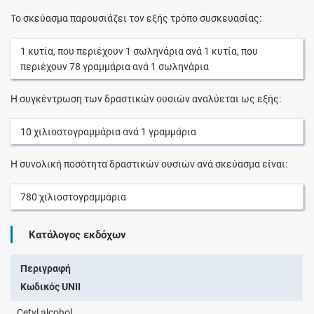
Το σκεύασμα παρουσιάζει τον εξής τρόπο συσκευασίας:
1
κυτία
, που περιέχουν
1
σωληνάρια
ανά
1
κυτία
, που
περιέχουν
78
γραμμάρια
ανά
1
σωληνάρια
Η συγκέντρωση των δραστικών ουσιών αναλύεται ως εξής:
10
χιλιοστογραμμάρια
ανά
1
γραμμάρια
Η συνολική ποσότητα δραστικών ουσιών ανά σκεύασμα είναι:
780
χιλιοστογραμμάρια
Κατάλογος εκδόχων
Περιγραφή
Κωδικός UNII
Cetyl alcohol