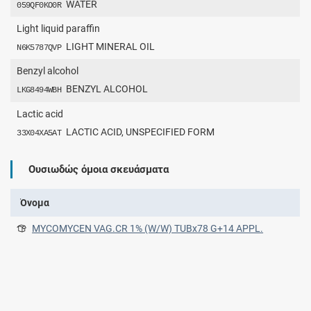
WATER
059QF0KO0R
Light liquid paraffin
LIGHT MINERAL OIL
N6K5787QVP
Benzyl alcohol
BENZYL ALCOHOL
LKG8494WBH
Lactic acid
LACTIC ACID, UNSPECIFIED FORM
33X04XA5AT
Ουσιωδώς όμοια σκευάσματα
Όνομα
MYCOMYCEN VAG.CR 1% (W/W) TUBx78 G+14 APPL.