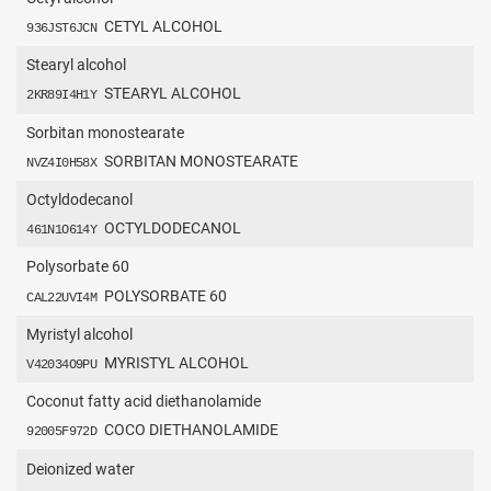
CETYL ALCOHOL
936JST6JCN
Stearyl alcohol
STEARYL ALCOHOL
2KR89I4H1Y
Sorbitan monostearate
SORBITAN MONOSTEARATE
NVZ4I0H58X
Octyldodecanol
OCTYLDODECANOL
461N1O614Y
Polysorbate 60
POLYSORBATE 60
CAL22UVI4M
Myristyl alcohol
MYRISTYL ALCOHOL
V42034O9PU
Coconut fatty acid diethanolamide
COCO DIETHANOLAMIDE
92005F972D
Deionized water