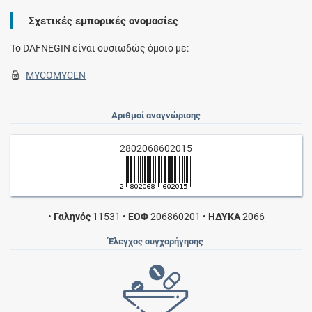
Σχετικές εμπορικές ονομασίες
To DAFNEGIN είναι ουσιωδώς όμοιο με:
MYCOMYCEN
Αριθμοί αναγνώρισης
2802068602015
•
Γαληνός
11531
•
ΕΟΦ
206860201
•
ΗΔΥΚΑ
2066
Έλεγχος συγχορήγησης