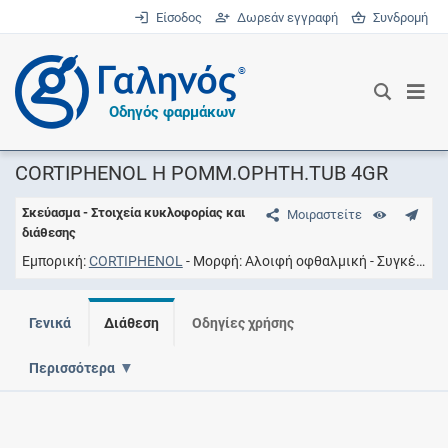
Είσοδος
Δωρεάν εγγραφή
Συνδρομή
®
Οδηγός φαρμάκων
CORTIPHENOL H POMM.OPHTH.TUB 4GR
Σκεύασμα - Στοιχεία κυκλοφορίας και
Μοιραστείτε
διάθεσης
Εμπορική
CORTIPHENOL
Μορφή
Aλοιφή οφθαλμική
Συγκέντρωση
Γενικά
Διάθεση
Οδηγίες χρήσης
Περισσότερα