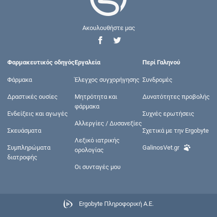
Ακουλουθήστε μας
Φαρμακευτικός οδηγός
Εργαλεία
Περί Γαληνού
Φάρμακα
Έλεγχος συγχορήγησης
Συνδρομές
Δραστικές ουσίες
Μητρότητα και
Δυνατότητες προβολής
φάρμακα
Ενδείξεις και αγωγές
Συχνές ερωτήσεις
Αλλεργίες / Δυσανεξίες
Σκευάσματα
Σχετικά με την Ergobyte
Λεξικό ιατρικής
Συμπληρώματα
GalinosVet.gr
ορολογίας
διατροφής
Οι συνταγές μου
Ergobyte Πληροφορική Α.Ε.