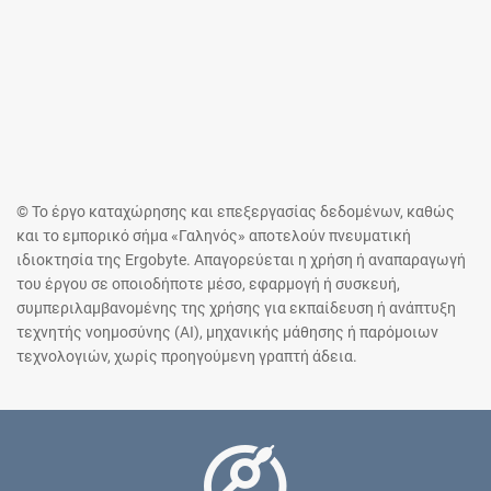
© Το έργο καταχώρησης και επεξεργασίας δεδομένων, καθώς
και το εμπορικό σήμα «Γαληνός» αποτελούν πνευματική
ιδιοκτησία της Ergobyte. Απαγορεύεται η χρήση ή αναπαραγωγή
του έργου σε οποιοδήποτε μέσο, εφαρμογή ή συσκευή,
συμπεριλαμβανομένης της χρήσης για εκπαίδευση ή ανάπτυξη
τεχνητής νοημοσύνης (AI), μηχανικής μάθησης ή παρόμοιων
τεχνολογιών, χωρίς προηγούμενη γραπτή άδεια.