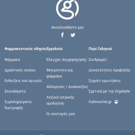
Ακουλουθήστε μας
Φαρμακευτικός οδηγός
Εργαλεία
Περί Γαληνού
Φάρμακα
Έλεγχος συγχορήγησης
Συνδρομές
Δραστικές ουσίες
Μητρότητα και
Δυνατότητες προβολής
φάρμακα
Ενδείξεις και αγωγές
Συχνές ερωτήσεις
Αλλεργίες / Δυσανεξίες
Σκευάσματα
Σχετικά με την Ergobyte
Λεξικό ιατρικής
Συμπληρώματα
GalinosVet.gr
ορολογίας
διατροφής
Οι συνταγές μου