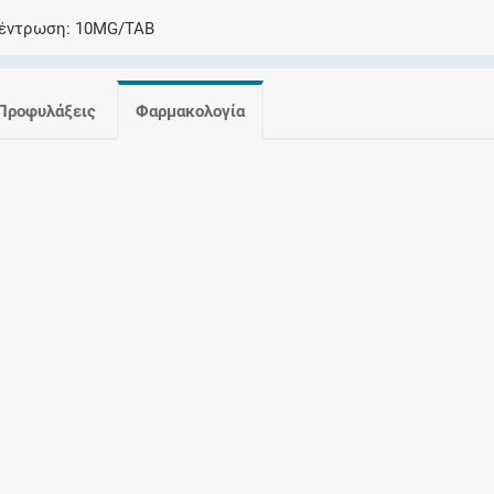
Ελέγξτε την αγωγή σας για αντενδείξεις και
έντρωση
10MG/TAB
αλληλεπιδράσεις μεταξύ των φαρμάκων
Προφυλάξεις
Φαρμακολογία
Οι συνταγές μου
Αποθηκεύστε τις συνταγές σας και
μοιραστείτε τις εύκολα και με ασφάλεια
Μητρότητα και φάρμακα
Ενημερωθείτε για την ασφάλεια χορήγησης
ενός φαρμάκου κατά τη διάρκεια της
εγκυμοσύνης ή του θηλασμού