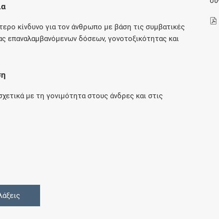
συ
ια
Μοιραζόμαστε μαζί σας γεγονότα της
πορείας του Galinos.gr από το 2011 μέχρι
ίτερο κίνδυνο για τον άνθρωπο με βάση τις συμβατικές
σήμερα
ας επαναλαμβανόμενων δόσεων, γονοτοξικότητας και
ση
χετικά με τη γονιμότητα στους άνδρες και στις
λάξεις