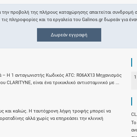
α την προβολή της πλήρους καταχώρησης απαιτείται συνδρομή σ
Συνδρομές
ις πληροφορίες και τα εργαλεία του Galinos.gr δωρεάν για ένα
Μάθετε περισσότερα για τα οφέλη και τις
Δωρεάν εγγραφή
επιπλέον παροχές των συνδρομητικών
προγραμμάτων
ά – H 1 ανταγωνιστής Κωδικός ATC: R06AX13 Μηχανισμός
1
Ενδείξεις και αγωγές
υ CLARITYNE, είναι ένα τρικυκλικό αντιισταμινικό με ...
Βρείτε θεραπευτικές ενδείξεις και αγωγές για
νόσους, συμπτώματα και ιατρικές πράξεις
 και καλώς. Η ταυτόχρονη λήψη τροφής μπορεί να
CL
αταδίνης αλλά χωρίς να επηρεάσει την κλινική
Το
Γνωρίζατε ότι...
αν