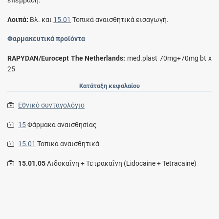
επέμβαση.
Λοιπά:
Bλ. και
15.01
Τοπικά αναισθητικά εισαγωγή.
Φαρμακευτικά προϊόντα
RAPYDAN/Eurocept The Netherlands:
med.plast 70mg+70mg bt x
25
Κατάταξη κεφαλαίου
Εθνικό συνταγολόγιο
15
Φάρμακα αναισθησίας
15.01
Τοπικά αναισθητικά
15.01.05
Λιδοκαΐνη + Τετρακαΐνη (Lidocaine + Tetracaine)