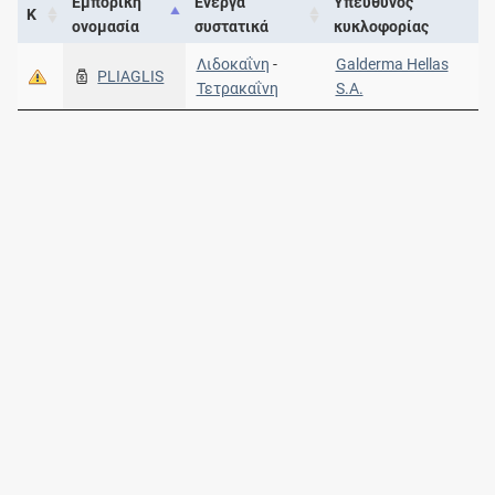
Εμπορική
Ενεργά
Υπεύθυνος
Κ
ονομασία
συστατικά
κυκλοφορίας
Λιδοκαΐνη
-
Galderma Hellas
PLIAGLIS
Τετρακαΐνη
S.A.