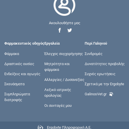
Ακουλουθήστε μας
Φαρμακευτικός οδηγός
Εργαλεία
Περί Γαληνού
Φάρμακα
Έλεγχος συγχορήγησης
Συνδρομές
Δραστικές ουσίες
Μητρότητα και
Δυνατότητες προβολής
φάρμακα
Ενδείξεις και αγωγές
Συχνές ερωτήσεις
Αλλεργίες / Δυσανεξίες
Σκευάσματα
Σχετικά με την Ergobyte
Λεξικό ιατρικής
Συμπληρώματα
GalinosVet.gr
ορολογίας
διατροφής
Οι συνταγές μου
Ergobyte Πληροφορική Α.Ε.