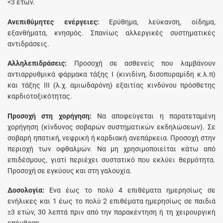
<3 ετών.
Aνεπιθύμητες ενέργειες:
Ερύθημα, λεύκανση, οίδημα,
εξανθήματα, κνησμός. Σπανίως αλλεργικές συστηματικές
αντιδράσεις.
Aλληλεπιδράσεις:
Προσοχή σε ασθενείς που λαμβάνουν
αντιαρρυθμικά φάρμακα τάξης Ι (κινιδίνη, δισοπυραμίδη κ.λ.π)
και τάξης ΙΙΙ (λ.χ. αμιωδαρόνη) εξαιτίας κινδύνου πρόσθετης
καρδιοτοξικότητας.
Προσοχή στη χορήγηση:
Να αποφεύγεται η παρατεταμένη
χορήγηση (κίνδυνος σοβαρών συστηματικών εκδηλώσεων). Σε
σοβαρή ηπατική, νεφρική ή καρδιακή ανεπάρκεια. Προσοχή στην
περιοχή των οφθαλμών. Να μη χρησιμοποιείται κάτω από
επιδέσμους, γιατί περιέχει συστατικό που εκλύει θερμότητα.
Προσοχή σε εγκύους και στη γαλουχία.
Δοσολογία:
Ενα έως το πολύ 4 επιθέματα ημερησίως σε
ενήλικες και 1 έως το πολύ 2 επιθέματα ημερησίως σε παιδιά
≥3 ετών, 30 λεπτά πριν από την παρακέντηση ή τη χειρουργική