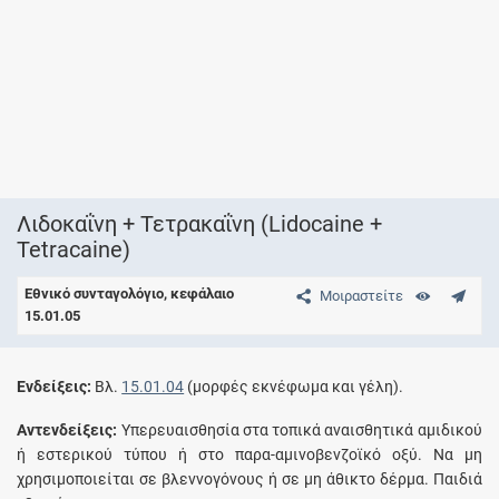
Λιδοκαΐνη + Τετρακαΐνη (Lidocaine +
Tetracaine)
Εθνικό συνταγολόγιο, κεφάλαιο
Μοιραστείτε
15.01.05
Eνδείξεις:
Βλ.
15.01.04
(μορφές εκνέφωμα και γέλη).
Aντενδείξεις:
Yπερευαισθησία στα τοπικά αναισθητικά αμιδικού
ή εστερικού τύπου ή στο παρα-αμινοβενζοϊκό οξύ. Να μη
χρησιμοποιείται σε βλεννογόνους ή σε μη άθικτο δέρμα. Παιδιά