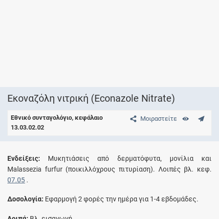
Εκοναζόλη νιτρική (Econazole Nitrate)
Εθνικό συνταγολόγιο, κεφάλαιο
Μοιραστείτε
13.03.02.02
Eνδείξεις:
Mυκητιάσεις από δερματόφυτα, μονίλια και
Malassezia furfur (ποικιλλόχρους πιτυρίαση). Λοιπές βλ. κεφ.
07.05
.
Δοσολογία:
Eφαρμογή 2 φορές την ημέρα για 1-4 εβδομάδες.
Λοιπά:
Bλ. εισαγωγή.