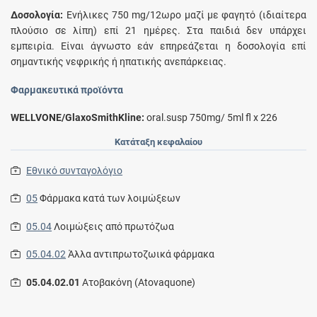
Δοσολογία:
Eνήλικες 750 mg/12ωρο μαζί με φαγητό (ιδιαίτερα
πλούσιο σε λίπη) επί 21 ημέρες. Στα παιδιά δεν υπάρχει
εμπειρία. Είναι άγνωστο εάν επηρεάζεται η δοσολογία επί
σημαντικής νεφρικής ή ηπατικής ανεπάρκειας.
Φαρμακευτικά προϊόντα
WELLVONE/GlaxoSmithKline:
oral.susp 750mg/ 5ml fl x 226
Κατάταξη κεφαλαίου
Εθνικό συνταγολόγιο
05
Φάρμακα κατά των λοιμώξεων
05.04
Λοιμώξεις από πρωτόζωα
05.04.02
Άλλα αντιπρωτοζωικά φάρμακα
05.04.02.01
Ατοβακόνη (Atovaquone)