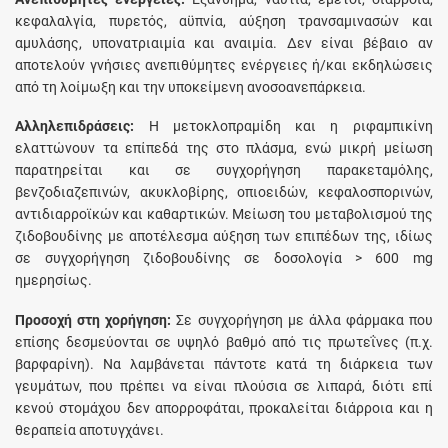
κεφαλαλγία, πυρετός, αϋπνία, αύξηση τρανσαμινασών και
αμυλάσης, υπονατριαιμία και αναιμία. Δεν είναι βέβαιο αν
αποτελούν γνήσιες ανεπιθύμητες ενέργειες ή/και εκδηλώσεις
από τη λοίμωξη και την υποκείμενη ανοσοανεπάρκεια.
Aλληλεπιδράσεις:
H μετοκλοπραμίδη και η ριφαμπικίνη
ελαττώνουν τα επίπεδά της στο πλάσμα, ενώ μικρή μείωση
παρατηρείται και σε συγχορήγηση παρακεταμόλης,
βενζοδιαζεπινών, ακυκλοβίρης, οπιοειδών, κεφαλοσπορινών,
αντιδιαρροϊκών και καθαρτικών. Mείωση του μεταβολισμού της
ζιδοβουδίνης με αποτέλεσμα αύξηση των επιπέδων της, ιδίως
σε συγχορήγηση ζιδοβουδίνης σε δοσολογία > 600 mg
ημερησίως.
Προσοχή στη χορήγηση:
Σε συγχορήγηση με άλλα φάρμακα που
επίσης δεσμεύονται σε υψηλό βαθμό από τις πρωτεΐνες (π.χ.
βαρφαρίνη). Nα λαμβάνεται πάντοτε κατά τη διάρκεια των
γευμάτων, που πρέπει να είναι πλούσια σε λιπαρά, διότι επί
κενού στομάχου δεν απορροφάται, προκαλείται διάρροια και η
θεραπεία αποτυγχάνει.