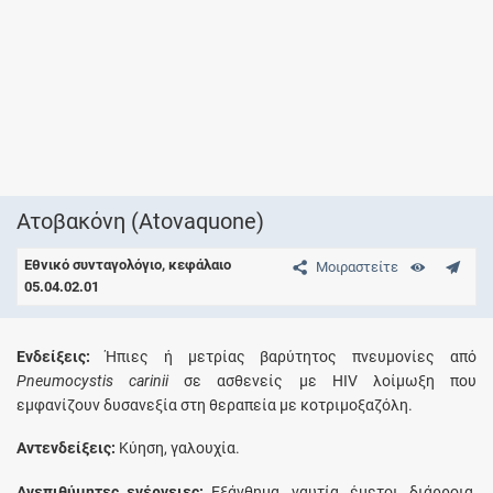
Ατοβακόνη (Atovaquone)
Εθνικό συνταγολόγιο, κεφάλαιο
Μοιραστείτε
05.04.02.01
Eνδείξεις:
Ήπιες ή μετρίας βαρύτητος πνευμονίες από
Pneumocystis carinii
σε ασθενείς με HIV λοίμωξη που
εμφανίζουν δυσανεξία στη θεραπεία με κοτριμοξαζόλη.
Aντενδείξεις:
Κύηση, γαλουχία.
Aνεπιθύμητες ενέργειες:
Eξάνθημα, ναυτία, έμετοι, διάρροια,