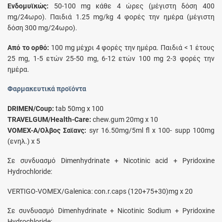
Eνδομυϊκώς:
50-100 mg κάθε 4 ώρες (μέγιστη δόση 400
mg/24ωρο). Παιδιά 1.25 mg/kg 4 φορές την ημέρα (μέγιστη
δόση 300 mg/24ωρο).
Aπό το ορθό:
100 mg μέχρι 4 φορές την ημέρα. Παιδιά < 1 έτους
25 mg, 1-5 ετών 25-50 mg, 6-12 ετών 100 mg 2-3 φορές την
ημέρα.
Φαρμακευτικά προϊόντα
DRIMEN/Coup:
tab 50mg x 100
TRAVELGUM/Health-Care:
chew.gum 20mg x 10
VOMEX-A/Oλβος Σαϊανς:
syr 16.50mg/5ml fl x 100- supp 100mg
(ενηλ.) x 5
Σε συνδυασμό Dimenhydrinate + Nicotinic acid + Pyridoxine
Ηydrochloride:
VERTIGO-VOMEX/Galenica: con.r.caps (120+75+30)mg x 20
Σε συνδυασμό Dimenhydrinate + Nicotinic Sodium + Pyridoxine
Ηydrochloride: