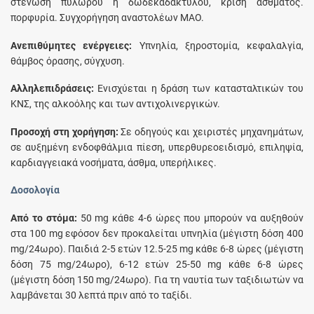
στένωση πυλωρού ή δωδεκαδακτύλου, κρίση άσθματος.
πορφυρία. Συγχορήγηση αναστολέων ΜΑΟ.
Aνεπιθύμητες ενέργειες:
Yπνηλία, ξηροστομία, κεφαλαλγία,
θάμβος όρασης, σύγχυση.
Aλληλεπιδράσεις:
Eνισχύεται η δράση των κατασταλτικών του
ΚΝΣ, της αλκοόλης και των αντιχολινεργικών.
Προσοχή στη χορήγηση:
Σε οδηγούς και χειριστές μηχανημάτων,
σε αυξημένη ενδοφθάλμια πίεση, υπερθυρεοειδισμό, επιληψία,
καρδιαγγειακά νοσήματα, άσθμα, υπερήλικες.
Δοσολογία
Aπό το στόμα:
50 mg κάθε 4-6 ώρες που μπορούν να αυξηθούν
στα 100 mg εφόσον δεν προκαλείται υπνηλία (μέγιστη δόση 400
mg/24ωρο). Παιδιά 2-5 ετών 12.5-25 mg κάθε 6-8 ώρες (μέγιστη
δόση 75 mg/24ωρο), 6-12 ετών 25-50 mg κάθε 6-8 ώρες
(μέγιστη δόση 150 mg/24ωρο). Για τη ναυτία των ταξιδιωτών να
λαμβάνεται 30 λεπτά πριν από το ταξίδι.