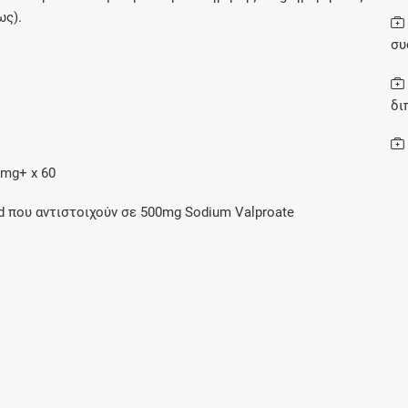
ως).
συ
Συνδρομές
Μάθετε περισσότερα για τα οφέλη και τις
δι
επιπλέον παροχές των συνδρομητικών
προγραμμάτων
00mg+ x 60
d που αντιστοιχούν σε 500mg Sodium Valproate
Ενδείξεις και αγωγές
Βρείτε θεραπευτικές ενδείξεις και αγωγές για
νόσους, συμπτώματα και ιατρικές πράξεις
Γνωρίζατε ότι...