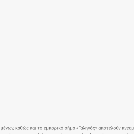
Μοιραζόμαστε μαζί σας γεγονότα της
πορείας του Galinos.gr από το 2011 μέχρι
σήμερα
μένων, καθώς και το εμπορικό σήμα «Γαληνός» αποτελούν πνευμα