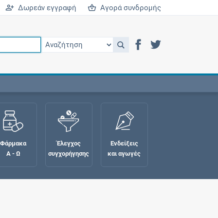
Δωρεάν εγγραφή
Αγορά συνδρομής
Φάρμακα
Έλεγχος
Ενδείξεις
Α - Ω
συγχορήγησης
και αγωγές