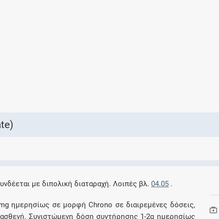
Ελέγξτε την αγωγή σας για αντενδείξεις και
αλληλεπιδράσεις μεταξύ των φαρμάκων
Οι συνταγές μου
Αποθηκεύστε τις συνταγές σας και
μοιραστείτε τις εύκολα και με ασφάλεια
te)
Μητρότητα και φάρμακα
Ενημερωθείτε για την ασφάλεια χορήγησης
υνδέεται με διπολική διαταραχή. Λοιπές βλ.
04.05
.
ενός φαρμάκου κατά τη διάρκεια της
εγκυμοσύνης ή του θηλασμού
 mg ημερησίως σε μορφή Chrono σε διαιρεμένες δόσεις,
 ασθενή. Συνιστώμενη δόση συντήρησης 1-2g ημερησίως