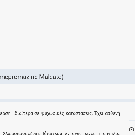
Ελέγξτε την αγωγή σας για αντενδείξεις και
αλληλεπιδράσεις μεταξύ των φαρμάκων
Οι συνταγές μου
Αποθηκεύστε τις συνταγές σας και
μοιραστείτε τις εύκολα και με ασφάλεια
mepromazine Maleate)
Μητρότητα και φάρμακα
Ενημερωθείτε για την ασφάλεια χορήγησης
ερση, ιδιαίτερα σε ψυχωσικές καταστάσεις. Έχει ασθενή
ενός φαρμάκου κατά τη διάρκεια της
εγκυμοσύνης ή του θηλασμού
 Xλωροπρομαζίνη. Iδιαίτερα έντονες είναι η υπνηλία,