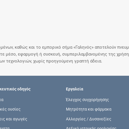
μένων, καθώς και το εμπορικό σήμα «Γαληνός» αποτελούν πνευμα
ε μέσο, εφαρμογή ή συσκευή, συμπεριλαμβανομένης της χρήσης
ιων τεχνολογιών, χωρίς προηγούμενη γραπτή άδεια.
ευτικός οδηγός
Εργαλεία
κα
Έλεγχος συγχορήγησης
κές ουσίες
Μητρότητα και φάρμακα
εις και αγωγές
Αλλεργίες / Δυσανεξίες
σματα
Λεξικό ιατρικής ορολογίας