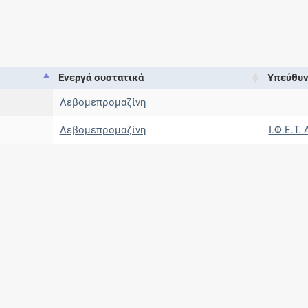
Μοιραζόμαστε μαζί σας γεγονότα της
πορείας του Galinos.gr από το 2011 μέχρι
σήμερα
Ενεργά συστατικά
Υπεύθυν
Λεβομεπρομαζίνη
Λεβομεπρομαζίνη
Ι.Φ.Ε.Τ. 