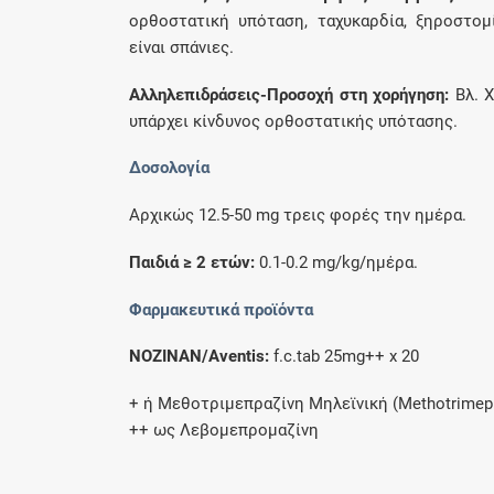
ορθοστατική υπόταση, ταχυκαρδία, ξηροστομί
είναι σπάνιες.
Aλληλεπιδράσεις-Προσοχή στη χορήγηση:
Bλ. X
υπάρχει κίνδυνος ορθοστατικής υπότασης.
Δοσολογία
Aρχικώς 12.5-50 mg τρεις φορές την ημέρα.
Παιδιά ≥ 2 ετών:
0.1-0.2 mg/kg/ημέρα.
Φαρμακευτικά προϊόντα
NOZINAN/Aventis:
f.c.tab 25mg++ x 20
+ ή Mεθοτριμεπραζίνη Mηλεϊνική (Methotrimepr
++ ως Λεβομεπρομαζίνη