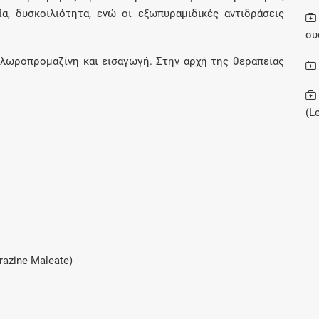
α, δυσκοιλιότητα, ενώ οι εξωπυραμιδικές αντιδράσεις
συ
Συνδρομές
λωροπρομαζίνη και εισαγωγή. Στην αρχή της θεραπείας
Μάθετε περισσότερα για τα οφέλη και τις
επιπλέον παροχές των συνδρομητικών
προγραμμάτων
(L
Ενδείξεις και αγωγές
Βρείτε θεραπευτικές ενδείξεις και αγωγές για
νόσους, συμπτώματα και ιατρικές πράξεις
azine Maleate)
Γνωρίζατε ότι...