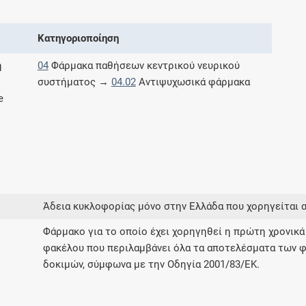
Μοιραζόμαστε μαζί σας γεγονότα της
πορείας του Galinos.gr από το 2011 μέχρι
Κατηγοριοποίηση
σήμερα
η
04
Φάρμακα παθήσεων κεντρικού νευρικού
συστήματος →
04.02
Αντιψυχωσικά φάρμακα
e
Άδεια κυκλοφορίας μόνο στην Ελλάδα που χορηγείται 
Φάρμακο για το οποίο έχει χορηγηθεί η πρώτη χρονικά
φακέλου που περιλαμβάνει όλα τα αποτελέσματα των φ
δοκιμών, σύμφωνα με την Οδηγία 2001/83/ΕΚ.