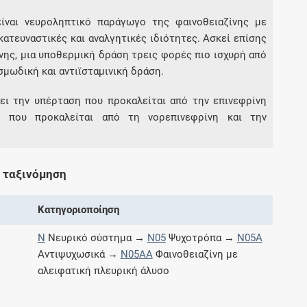
είναι νευροληπτικό παράγωγο της φαινοθειαζίνης με
κατευναστικές και αναλγητικές ιδιότητες. Ασκεί επίσης
Συνδρομές
νης, μια υποθερμική δράση τρεις φορές πιο ισχυρή από
σμωδική και αντιϊσταμινική δράση.
Μάθετε περισσότερα για τα οφέλη και τις
επιπλέον παροχές των συνδρομητικών
ει την υπέρταση που προκαλείται από την επινεφρίνη
προγραμμάτων
ή που προκαλείται από τη νορεπινεφρίνη και την
Ενδείξεις και αγωγές
 ταξινόμηση
Βρείτε θεραπευτικές ενδείξεις και αγωγές για
Κατηγοριοποίηση
νόσους, συμπτώματα και ιατρικές πράξεις
N
Νευρικό σύστημα →
N05
Ψυχοτρόπα →
N05A
Αντιψυχωσικά →
N05AA
Φαινοθειαζίνη με
αλειφατική πλευρική άλυσο
Γνωρίζατε ότι...