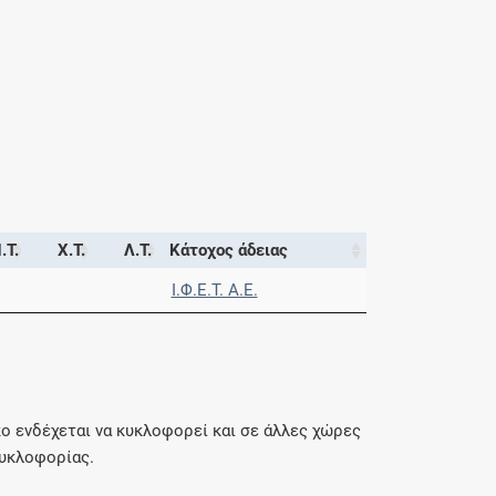
.Τ.
Χ.Τ.
Λ.Τ.
Κάτοχος άδειας
Ι.Φ.Ε.Τ. A.E.
ο ενδέχεται να κυκλοφορεί και σε άλλες χώρες
κυκλοφορίας.