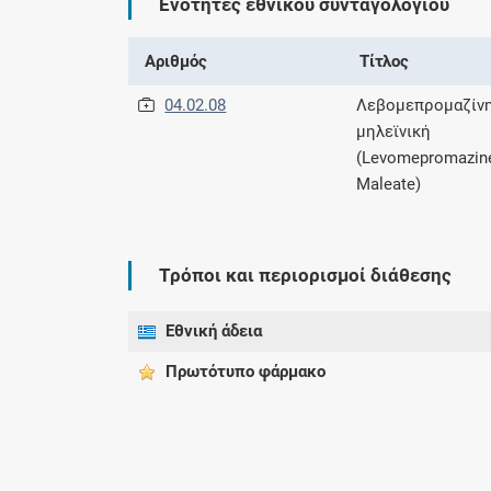
Ενότητες εθνικού συνταγολογίου
Αριθμός
Τίτλος
04.02.08
Λεβομεπρομαζίν
μηλεϊνική
(Levomepromazin
Maleate)
Τρόποι και περιορισμοί διάθεσης
Εθνική άδεια
Πρωτότυπο φάρμακo