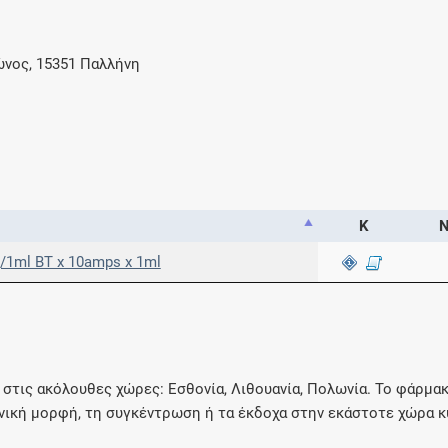
ώνος, 15351 Παλλήνη
Κ
Ν
g/1ml BT x 10amps x 1ml
στις ακόλουθες χώρες: Εσθονία, Λιθουανία, Πολωνία. Το φάρμακ
νική μορφή, τη συγκέντρωση ή τα έκδοχα στην εκάστοτε χώρα 