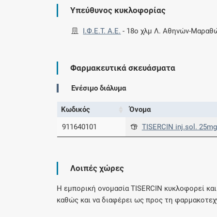
Υπεύθυνος κυκλοφορίας
Ι.Φ.Ε.Τ. A.E.
-
18ο χλμ Λ. Αθηνών-Μαραθ
Φαρμακευτικά σκευάσματα
Ενέσιμο διάλυμα
Κωδικός
Όνομα
911640101
TISERCIN inj.sol. 25m
Λοιπές χώρες
Η εμπορική ονομασία TISERCIN κυκλοφορεί και 
καθώς και να διαφέρει ως προς τη φαρμακοτεχ