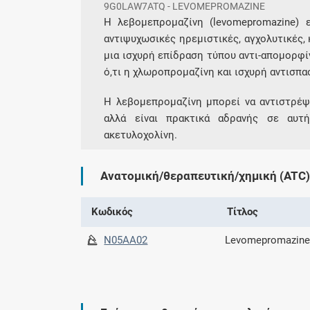
9G0LAW7ATQ - LEVOMEPROMAZINE
Η λεβομεπρομαζίνη (levomepromazine) 
αντιψυχωσικές ηρεμιστικές, αγχολυτικές, 
μια ισχυρή επίδραση τύπου αντι-απομορφί
ό,τι η χλωροπρομαζίνη και ισχυρή αντισπα
Η λεβομεπρομαζίνη μπορεί να αντιστρέψ
αλλά είναι πρακτικά αδρανής σε αυτ
ακετυλοχολίνη.
Ανατομική/θεραπευτική/χημική (ATC)
Κωδικός
Τίτλος
N05AA02
Levomepromazine