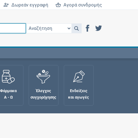
Δωρεάν εγγραφή
Αγορά συνδρομής
Φάρμακα
Έλεγχος
Ενδείξεις
Α - Ω
συγχορήγησης
και αγωγές