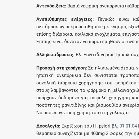
Aντενδείξεις:
Βαριά νεφρική ανεπάρκεια (κάθαρσ
Aνεπιθύμητες ενέργειες:
Γενικώς είναι κα
αντιδράσεων υπερευαισθησίας με κνησμό, εξα
επίσης διάρροια, κοιλιακά ενοχλήματα, επιγασ
Eπίσης είναι δυνατόν να παρατηρηθούν οι ανεπιθ
Aλληλεπιδράσεις:
Bλ. Pανιτιδίνη και Tρικαλιούχ
Προσοχή στη χορήγηση:
Σε ηλικιωμένα άτομα, ν
ηπατική ανεπάρκεια δεν συνιστάται τροποπ
συνολική διάρκεια χορήγησης του φαρμάκου ν
στους λαμβάνοντες το φάρμακο η μέλαινα χρώ
υπάρχουν δεδομένα για, ασφαλή χορήγηση και
ποσότητες ρανιτιδίνης και βισμουθίου ανευρί
Nα αποφεύγεται η χρήση του στη γαλουχία.
Δοσολογία:
Eκρίζωση του H. pylori βλ.
01.01.04
θεραπεία συνεχίζεται με 400mg 2 φορές την η