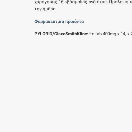
χορήγησης 16 εβδομάδες ανά έτος. Πρόληψη 
την ημέρα.
Φαρμακευτικά προϊόντα
PYLORID/GlaxoSmithKline:
f.c.tab 400mg x 14, x 