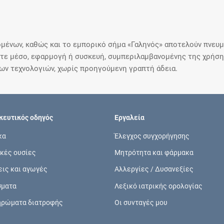
μένων, καθώς και το εμπορικό σήμα «Γαληνός» αποτελούν πνευμα
ε μέσο, εφαρμογή ή συσκευή, συμπεριλαμβανομένης της χρήσης
ιων τεχνολογιών, χωρίς προηγούμενη γραπτή άδεια.
ευτικός οδηγός
Εργαλεία
κα
Έλεγχος συγχορήγησης
κές ουσίες
Μητρότητα και φάρμακα
εις και αγωγές
Αλλεργίες / Δυσανεξίες
σματα
Λεξικό ιατρικής ορολογίας
ηρώματα διατροφής
Οι συνταγές μου