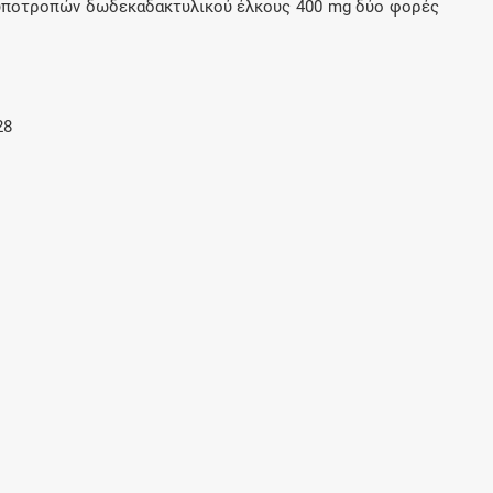
υποτροπών δωδεκαδακτυλικού έλκους 400 mg δύο φορές
Μοιραζόμαστε μαζί σας γεγονότα της
πορείας του Galinos.gr από το 2011 μέχρι
σήμερα
28