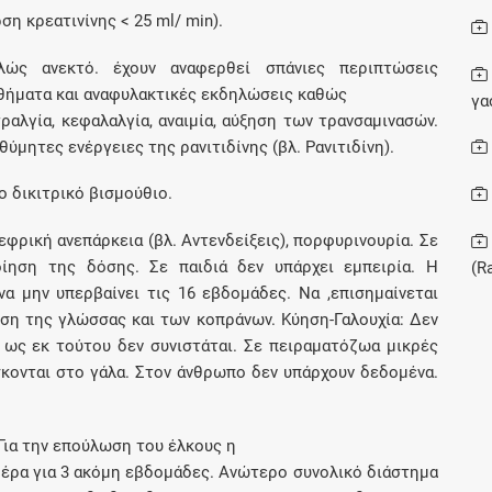
η κρεατινίνης < 25 ml/ min).
λώς ανεκτό. έχουν αναφερθεί σπάνιες περιπτώσεις
Συνδρομές
νθήματα και αναφυλακτικές εκδηλώσεις καθώς
γα
Μάθετε περισσότερα για τα οφέλη και τις
τραλγία, κεφαλαλγία, αναιμία, αύξηση των τρανσαμινασών.
επιπλέον παροχές των συνδρομητικών
ύμητες ενέργειες της ρανιτιδίνης (βλ. Ρανιτιδίνη).
προγραμμάτων
ο δικιτρικό βισμούθιο.
εφρική ανεπάρκεια (βλ. Αντενδείξεις), πορφυρινουρία. Σε
οίηση της δόσης. Σε παιδιά δεν υπάρχει εμπειρία. H
(R
Ενδείξεις και αγωγές
α μην υπερβαίνει τις 16 εβδομάδες. Να ,επισημαίνεται
ση της γλώσσας και των κοπράνων. Kύηση-Γαλουχία: Δεν
Βρείτε θεραπευτικές ενδείξεις και αγωγές για
 ως εκ τούτου δεν συνιστάται. Σε πειραματόζωα μικρές
νόσους, συμπτώματα και ιατρικές πράξεις
σκονται στο γάλα. Στον άνθρωπο δεν υπάρχουν δεδομένα.
Για την επούλωση του έλκους η
Γνωρίζατε ότι...
μέρα για 3 ακόμη εβδομάδες. Ανώτερο συνολικό διάστημα