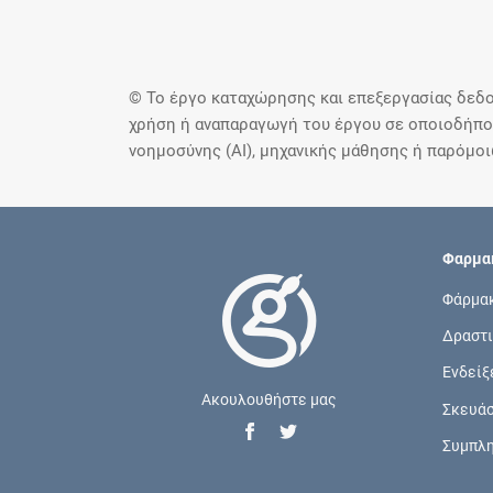
© Το έργο καταχώρησης και επεξεργασίας δεδο
χρήση ή αναπαραγωγή του έργου σε οποιοδήποτ
νοημοσύνης (AI), μηχανικής μάθησης ή παρόμο
Φαρμακ
Φάρμα
Δραστι
Ενδείξ
Ακουλουθήστε μας
Σκευά
Συμπλ