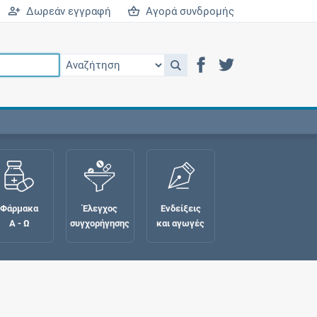
Δωρεάν εγγραφή
Αγορά συνδρομής
Φάρμακα
Έλεγχος
Ενδείξεις
Α - Ω
συγχορήγησης
και αγωγές