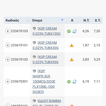
Κωδικός
Όνομα
Κ
Ν.Τ.
Χ.Τ.
ΙΧΩΡ CREAM
233670103
6,26
7,20
0.025% TUBX100G
ΙΧΩΡ CREAM
233670101
1,87
2,15
0.025% TUBX30G
ΙΧΩΡ CREAM
233670102
2,83
3,25
0.025% TUBX50G
ΙΧΩΡ
NASPR.SUS
233670301
100MCG/DOSE
6,19
7,11
FLX10ML (200
DOSES)
ΙΩΔIOY BAMMA