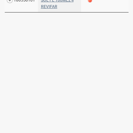
186550101
SOL FL 100ML2%
REVIFAR