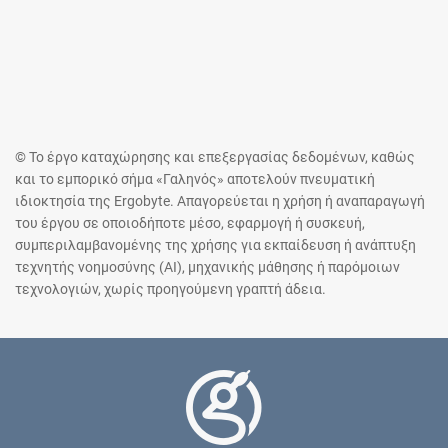
© Το έργο καταχώρησης και επεξεργασίας δεδομένων, καθώς
και το εμπορικό σήμα «Γαληνός» αποτελούν πνευματική
ιδιοκτησία της Ergobyte. Απαγορεύεται η χρήση ή αναπαραγωγή
του έργου σε οποιοδήποτε μέσο, εφαρμογή ή συσκευή,
συμπεριλαμβανομένης της χρήσης για εκπαίδευση ή ανάπτυξη
τεχνητής νοημοσύνης (AI), μηχανικής μάθησης ή παρόμοιων
τεχνολογιών, χωρίς προηγούμενη γραπτή άδεια.