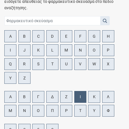
εισάγετε απευθείας το φαρμακευτικό σκεύασμα στο πεδίο
αναζήτησης.
A
B
C
D
E
F
G
H
I
J
K
L
M
N
O
P
Q
R
S
T
U
V
W
X
Y
Z
Α
Β
Γ
Δ
Ζ
Ι
Κ
Λ
Μ
Ν
Ο
Π
Ρ
Τ
Υ
Φ