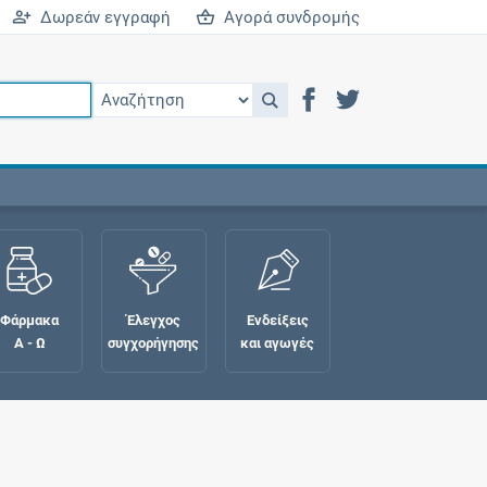
Δωρεάν εγγραφή
Αγορά συνδρομής
Φάρμακα
Έλεγχος
Ενδείξεις
Α - Ω
συγχορήγησης
και αγωγές