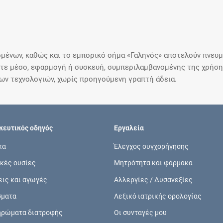
μένων, καθώς και το εμπορικό σήμα «Γαληνός» αποτελούν πνευμα
ε μέσο, εφαρμογή ή συσκευή, συμπεριλαμβανομένης της χρήσης
ιων τεχνολογιών, χωρίς προηγούμενη γραπτή άδεια.
ευτικός οδηγός
Εργαλεία
κα
Έλεγχος συγχορήγησης
κές ουσίες
Μητρότητα και φάρμακα
εις και αγωγές
Αλλεργίες / Δυσανεξίες
σματα
Λεξικό ιατρικής ορολογίας
ηρώματα διατροφής
Οι συνταγές μου