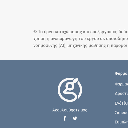
© Το έργο καταχώρησης και επεξεργασίας δεδο
χρήση ή αναπαραγωγή του έργου σε οποιοδήποτ
νοημοσύνης (AI), μηχανικής μάθησης ή παρόμο
Φαρμακ
Φάρμα
Δραστι
Ενδείξ
Ακουλουθήστε μας
Σκευά
Συμπλ