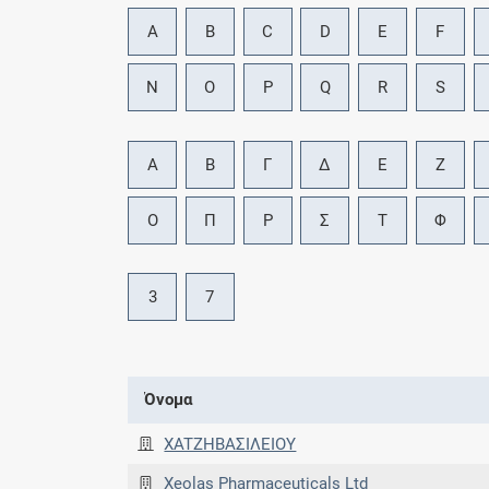
A
B
C
D
E
F
N
O
P
Q
R
S
Α
Β
Γ
Δ
Ε
Ζ
Ο
Π
Ρ
Σ
Τ
Φ
3
7
Όνομα
XATΖΗΒΑΣΙΛΕΙΟΥ
Xeolas Pharmaceuticals Ltd