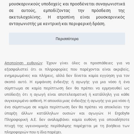
μουσκαρινικούς υποδοχείς και προσδένεται συναγωνιστικά
σε αυτούς, εμποδίζοντας την πρόσδεση της
ακετυλοχολίνης. Η ατροπίνη είναι μουσκαρινικός
ανταγωνιστής με κεντρική και περιφερική δράση.
Περισσότερα
Αποποίηση ευθυνών
: Έχουν γίνει όλες οι προσπάθειες για να
εξασφαλιστεί ότι οι πληροφορίες που παρέχονται είναι ακριβείς,
ενημερωμένες και πλήρεις, αλλά δεν δίνεται καμία εγγύηση για τον
σκοπό αυτό. Η εμφάνιση ένδειξης ή αγωγής για μια νόσο ή ένα
σύμπτωμα σε καμία περίπτωση δεν θα πρέπει να ερμηνευθεί ως
υπόδειξη ότι η αγωγή είναι αποτελεσματική ή κατάλληλη για κάθε
συγκεκριμένο ασθενή. Η απουσία μιας ένδειξης ή αγωγής για μια νόσο ή
ένα σύμπτωμα σε καμία περίπτωση δεν θα πρέπει να αποκλείει την
ύπαρξη άλλων κατάλληλων ουσιών και αγωγών. Η Ergobyte
Πληροφορική Α.Ε. δεν αναλαμβάνει καμία ευθύνη για οποιαδήποτε
πτυχή της υγειονομικής περίθαλψης παρέχεται με τη βοήθεια των
πληροφοριών που η ίδια παρέχει.