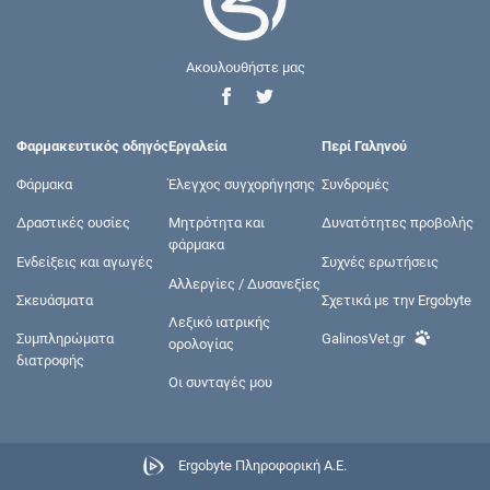
Ακουλουθήστε μας
Φαρμακευτικός οδηγός
Εργαλεία
Περί Γαληνού
Φάρμακα
Έλεγχος συγχορήγησης
Συνδρομές
Δραστικές ουσίες
Μητρότητα και
Δυνατότητες προβολής
φάρμακα
Ενδείξεις και αγωγές
Συχνές ερωτήσεις
Αλλεργίες / Δυσανεξίες
Σκευάσματα
Σχετικά με την Ergobyte
Λεξικό ιατρικής
Συμπληρώματα
GalinosVet.gr
ορολογίας
διατροφής
Οι συνταγές μου
Ergobyte Πληροφορική Α.Ε.