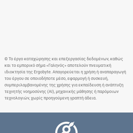
© Το έργο καταχώρησης και επεξεργασίας δεδομένων, καθώς
και το εμπορικό σήμα «Γαληνός» αποτελούν πνευματική
ιδιοκτησία της Ergobyte. Απαγορεύεται η χρήση ή αναπαραγωγή
του έργου σε οποιοδήποτε μέσο, εφαρμογή ή συσκευή,
συμπεριλαμβανομένης της χρήσης για εκπαίδευση ή ανάπτυξη
τεχνητής νοημοσύνης (AI), μηχανικής μάθησης ή παρόμοιων
τεχνολογιών, χωρίς προηγούμενη γραπτή άδεια.