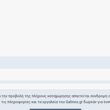
Ελέγξτε την αγωγή σας για αντενδείξεις και
αλληλεπιδράσεις μεταξύ των φαρμάκων
Οι συνταγές μου
Αποθηκεύστε τις συνταγές σας και
μοιραστείτε τις εύκολα και με ασφάλεια
Μητρότητα και φάρμακα
Ενημερωθείτε για την ασφάλεια χορήγησης
α την προβολή της πλήρους καταχώρησης απαιτείται συνδρομή σ
ενός φαρμάκου κατά τη διάρκεια της
ις πληροφορίες και τα εργαλεία του Galinos.gr δωρεάν για ένα
εγκυμοσύνης ή του θηλασμού