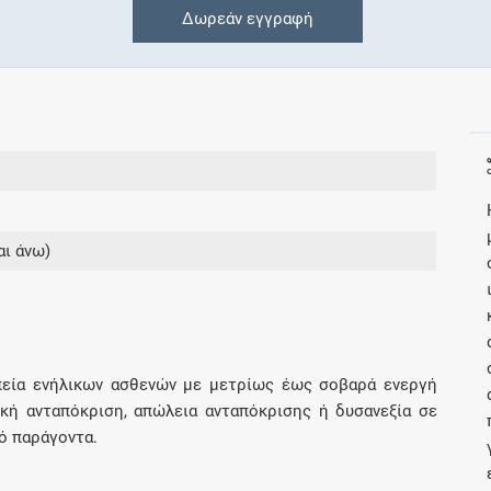
Δωρεάν εγγραφή
Συνδρομές
Μάθετε περισσότερα για τα οφέλη και τις
επιπλέον παροχές των συνδρομητικών
προγραμμάτων
αι άνω)
Ενδείξεις και αγωγές
Βρείτε θεραπευτικές ενδείξεις και αγωγές για
νόσους, συμπτώματα και ιατρικές πράξεις
πεία ενήλικων ασθενών με μετρίως έως σοβαρά ενεργή
ρκή ανταπόκριση, απώλεια ανταπόκρισης ή δυσανεξία σε
ό παράγοντα.
Γνωρίζατε ότι...