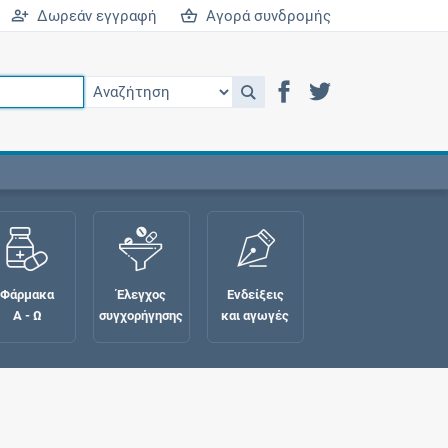
Δωρεάν εγγραφή
Αγορά συνδρομής
Φάρμακα
Έλεγχος
Ενδείξεις
Α - Ω
συγχορήγησης
και αγωγές