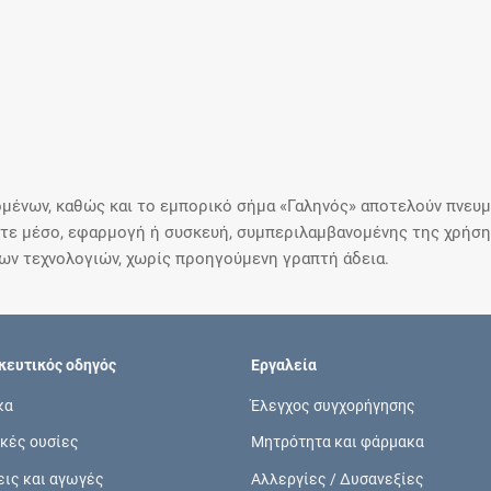
μένων, καθώς και το εμπορικό σήμα «Γαληνός» αποτελούν πνευμα
ε μέσο, εφαρμογή ή συσκευή, συμπεριλαμβανομένης της χρήσης
ιων τεχνολογιών, χωρίς προηγούμενη γραπτή άδεια.
ευτικός οδηγός
Εργαλεία
κα
Έλεγχος συγχορήγησης
κές ουσίες
Μητρότητα και φάρμακα
εις και αγωγές
Αλλεργίες / Δυσανεξίες