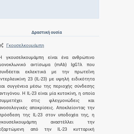
Δραστική ουσία
Γκουσελκουμάμπη
Η γκουσελκουμάμπη είναι ένα ανθρώπινο
μονοκλωνικό αντίσωμα (mAb) IgG1λ που
συνδέεται εκλεκτικά με την πρωτεΐνη
ιντερλευκίνη 23 (IL-23) με υψηλή ειδικότητα
και συγγένεια μέσω της περιοχής σύνδεσης
αντιγόνου. Η IL-23 είναι μία κυτοκίνη, η οποία
συμμετέχει στις φλεγμονώδεις και
ανοσολογικές αποκρίσεις. Αποκλείοντας την
πρόσδεση της IL-23 στον υποδοχέα της, η
γκουσελκουμάμπη αναστέλλει την
εξαρτώμενη από την IL-23 κυτταρική