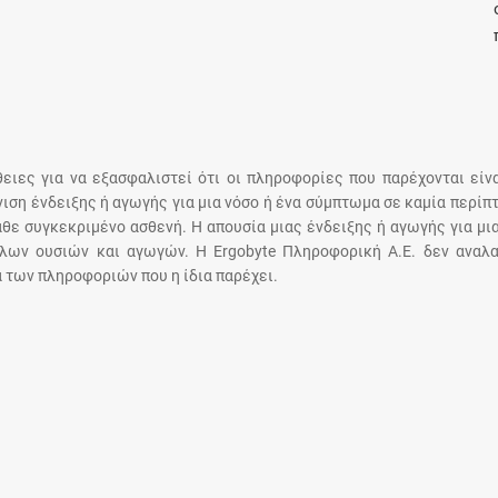
Μοιραζόμαστε μαζί σας γεγονότα της
πορείας του Galinos.gr από το 2011 μέχρι
σήμερα
άθειες για να εξασφαλιστεί ότι οι πληροφορίες που παρέχονται είν
άνιση ένδειξης ή αγωγής για μια νόσο ή ένα σύμπτωμα σε καμία περίπ
άθε συγκεκριμένο ασθενή. Η απουσία μιας ένδειξης ή αγωγής για μι
λων ουσιών και αγωγών. Η Ergobyte Πληροφορική Α.Ε. δεν αναλα
 των πληροφοριών που η ίδια παρέχει.