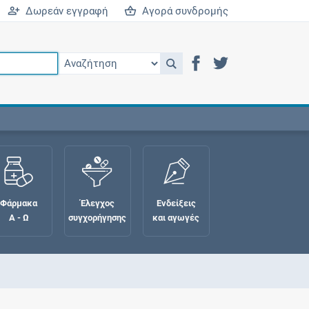
Δωρεάν εγγραφή
Αγορά συνδρομής
Φάρμακα
Έλεγχος
Ενδείξεις
Α - Ω
συγχορήγησης
και αγωγές