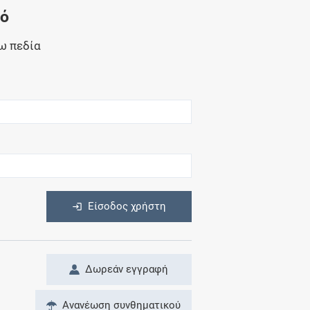
Μητρότητα
νό
και φάρμακα
ω πεδία
η
Είσοδος χρήστη
Δωρεάν εγγραφή
Ανανέωση συνθηματικού