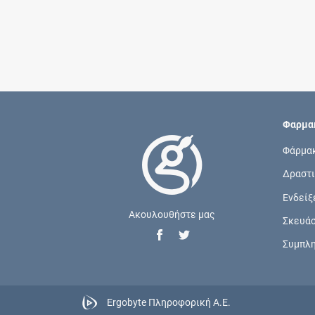
Φαρμακ
Φάρμα
Δραστι
Ενδείξ
Ακουλουθήστε μας
Σκευά
Συμπλ
Ergobyte Πληροφορική Α.Ε.