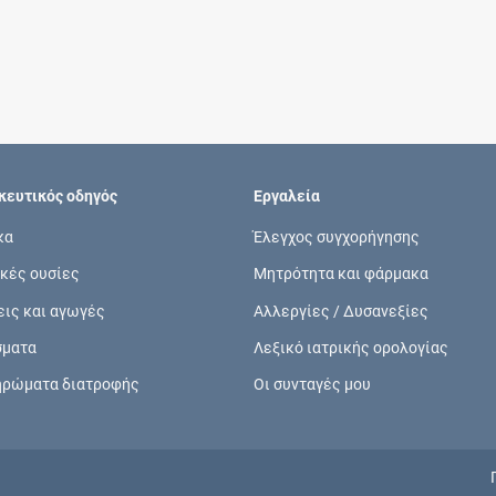
Συνδρομές
Μάθετε περισσότερα για τα οφέλη και τις
επιπλέον παροχές των συνδρομητικών
προγραμμάτων
ευτικός οδηγός
Εργαλεία
κα
Έλεγχος συγχορήγησης
κές ουσίες
Μητρότητα και φάρμακα
Ενδείξεις και αγωγές
εις και αγωγές
Αλλεργίες / Δυσανεξίες
Βρείτε θεραπευτικές ενδείξεις και αγωγές για
σματα
Λεξικό ιατρικής ορολογίας
νόσους, συμπτώματα και ιατρικές πράξεις
ηρώματα διατροφής
Οι συνταγές μου
Γνωρίζατε ότι...