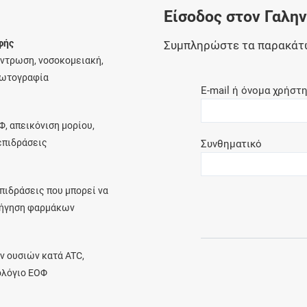
Είσοδος στον Γαλη
Ελέγξτε την αγωγή σας για αντενδείξεις και
αλληλεπιδράσεις μεταξύ των φαρμάκων
φής
Συμπληρώστε τα παρακάτ
έντρωση, νοσοκομειακή,
φωτογραφία
E-mail ή όνομα χρήστ
Οι συνταγές μου
Φ, απεικόνιση μορίου,
Αποθηκεύστε τις συνταγές σας και
λεπιδράσεις
Συνθηματικό
μοιραστείτε τις εύκολα και με ασφάλεια
πιδράσεις που μπορεί να
ρήγηση φαρμάκων
Μητρότητα και φάρμακα
Ενημερωθείτε για την ασφάλεια χορήγησης
ν ουσιών κατά ATC,
ενός φαρμάκου κατά τη διάρκεια της
ολόγιο ΕΟΦ
εγκυμοσύνης ή του θηλασμού