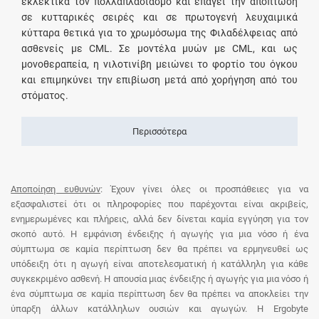
εκλεκτικά τον πολλαπλασιασμό και επάγει την απόπτωση
σε κυτταρικές σειρές και σε πρωτογενή λευχαιμικά
κύτταρα θετικά για το χρωμόσωμα της Φιλαδέλφειας από
ασθενείς με CML. Σε μοντέλα μυών με CML, και ως
μονοθεραπεία, η νιλοτινίβη μειώνει το φορτίο του όγκου
και επιμηκύνει την επιβίωση μετά από χορήγηση από του
στόματος.
Περισσότερα
Αποποίηση ευθυνών
: Έχουν γίνει όλες οι προσπάθειες για να
εξασφαλιστεί ότι οι πληροφορίες που παρέχονται είναι ακριβείς,
ενημερωμένες και πλήρεις, αλλά δεν δίνεται καμία εγγύηση για τον
σκοπό αυτό. Η εμφάνιση ένδειξης ή αγωγής για μια νόσο ή ένα
σύμπτωμα σε καμία περίπτωση δεν θα πρέπει να ερμηνευθεί ως
υπόδειξη ότι η αγωγή είναι αποτελεσματική ή κατάλληλη για κάθε
συγκεκριμένο ασθενή. Η απουσία μιας ένδειξης ή αγωγής για μια νόσο ή
ένα σύμπτωμα σε καμία περίπτωση δεν θα πρέπει να αποκλείει την
ύπαρξη άλλων κατάλληλων ουσιών και αγωγών. Η Ergobyte