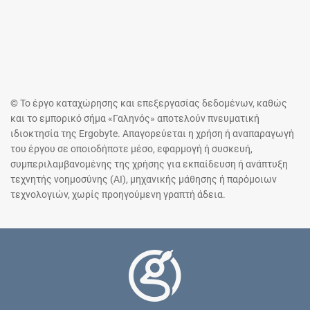
© Το έργο καταχώρησης και επεξεργασίας δεδομένων, καθώς
και το εμπορικό σήμα «Γαληνός» αποτελούν πνευματική
ιδιοκτησία της Ergobyte. Απαγορεύεται η χρήση ή αναπαραγωγή
του έργου σε οποιοδήποτε μέσο, εφαρμογή ή συσκευή,
συμπεριλαμβανομένης της χρήσης για εκπαίδευση ή ανάπτυξη
τεχνητής νοημοσύνης (AI), μηχανικής μάθησης ή παρόμοιων
τεχνολογιών, χωρίς προηγούμενη γραπτή άδεια.