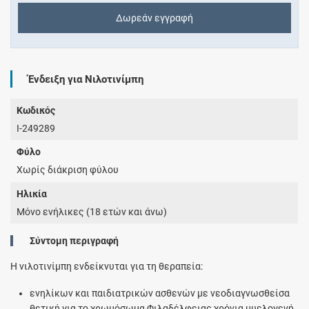
Δωρεάν εγγραφή
Ένδειξη για Νιλοτινίμπη
Κωδικός
I-249289
Φύλο
Χωρίς διάκριση φύλου
Ηλικία
Μόνο ενήλικες (18 ετών και άνω)
Σύντομη περιγραφή
Η νιλοτινίμπη ενδείκνυται για τη θεραπεία:
ενηλίκων και παιδιατρικών ασθενών με νεοδιαγνωσθείσα
θετική για το χρωμόσωμα Φιλαδέλφειας χρόνια μυελογενή