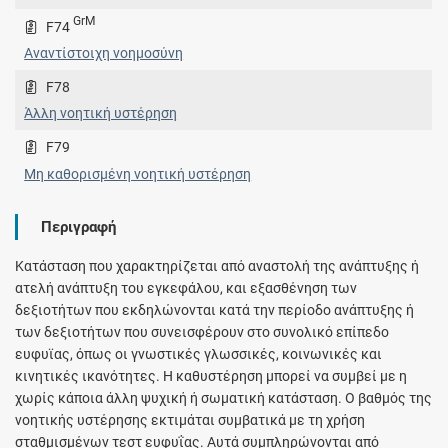
GrM
F74
Αναντίστοιχη νοημοσύνη
F78
Άλλη νοητική υστέρηση
F79
Μη καθορισµένη νοητική υστέρηση
Περιγραφή
Κατάσταση που χαρακτηρίζεται από αναστολή της ανάπτυξης ή
ατελή ανάπτυξη του εγκεφάλου, και εξασθένηση των
δεξιοτήτων που εκδηλώνονται κατά την περίοδο ανάπτυξης ή
των δεξιοτήτων που συνεισφέρουν στο συνολικό επίπεδο
ευφυϊας, όπως οι γνωστικές γλωσσικές, κοινωνικές και
κινητικές ικανότητες. Η καθυστέρηση μπορεί να συμβεί με η
χωρίς κάποια άλλη ψυχική ή σωματική κατάσταση. Ο βαθμός της
νοητικής υστέρησης εκτιμάται συμβατικά με τη χρήση
σταθμισμένων τεστ ευφυΐας. Αυτά συμπληρώνονται από