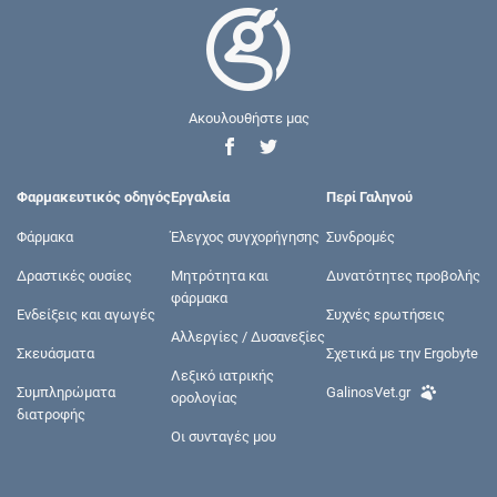
Ακουλουθήστε μας
Φαρμακευτικός οδηγός
Εργαλεία
Περί Γαληνού
Φάρμακα
Έλεγχος συγχορήγησης
Συνδρομές
Δραστικές ουσίες
Μητρότητα και
Δυνατότητες προβολής
φάρμακα
Ενδείξεις και αγωγές
Συχνές ερωτήσεις
Αλλεργίες / Δυσανεξίες
Σκευάσματα
Σχετικά με την Ergobyte
Λεξικό ιατρικής
Συμπληρώματα
GalinosVet.gr
ορολογίας
διατροφής
Οι συνταγές μου