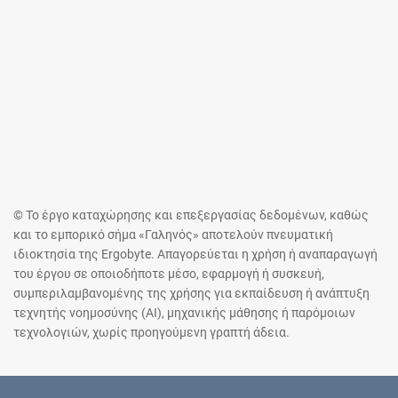
© Το έργο καταχώρησης και επεξεργασίας δεδομένων, καθώς
και το εμπορικό σήμα «Γαληνός» αποτελούν πνευματική
ιδιοκτησία της Ergobyte. Απαγορεύεται η χρήση ή αναπαραγωγή
του έργου σε οποιοδήποτε μέσο, εφαρμογή ή συσκευή,
συμπεριλαμβανομένης της χρήσης για εκπαίδευση ή ανάπτυξη
τεχνητής νοημοσύνης (AI), μηχανικής μάθησης ή παρόμοιων
τεχνολογιών, χωρίς προηγούμενη γραπτή άδεια.