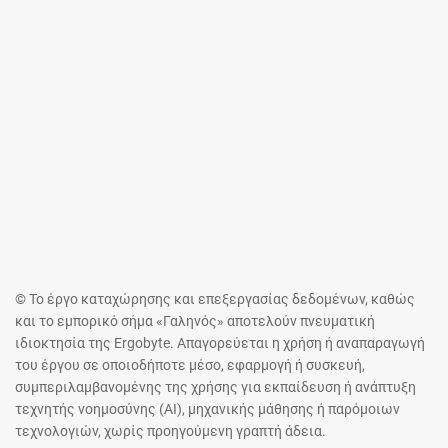
© Το έργο καταχώρησης και επεξεργασίας δεδομένων, καθώς
και το εμπορικό σήμα «Γαληνός» αποτελούν πνευματική
ιδιοκτησία της Ergobyte. Απαγορεύεται η χρήση ή αναπαραγωγή
του έργου σε οποιοδήποτε μέσο, εφαρμογή ή συσκευή,
συμπεριλαμβανομένης της χρήσης για εκπαίδευση ή ανάπτυξη
τεχνητής νοημοσύνης (AI), μηχανικής μάθησης ή παρόμοιων
τεχνολογιών, χωρίς προηγούμενη γραπτή άδεια.