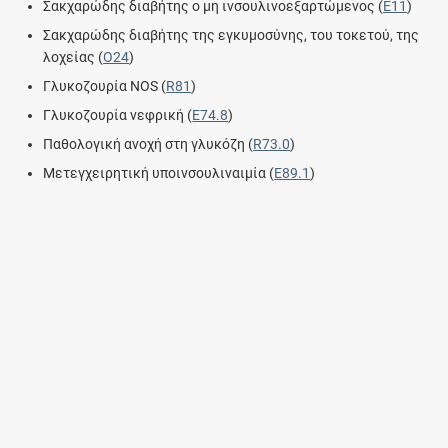
Σακχαρώδης διαβήτης ο μη ινσουλινοεξαρτώμενος (
E11
)
Σακχαρώδης διαβήτης της εγκυμοσύνης, του τοκετού, της
λοχείας (
O24
)
Γλυκοζουρία NOS (
R81
)
Γλυκοζουρία νεφρική (
E74.8
)
Παθολογική ανοχή στη γλυκόζη (
R73.0
)
Μετεγχειρητική υποινσουλιναιμία (
E89.1
)