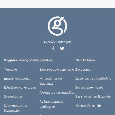
Ακουλουθήστε μας
Φαρμακευτικός οδηγός
Εργαλεία
Περί Γαληνού
Φάρμακα
Έλεγχος συγχορήγησης
Συνδρομές
Δραστικές ουσίες
Μητρότητα και
Δυνατότητες προβολής
φάρμακα
Ενδείξεις και αγωγές
Συχνές ερωτήσεις
Αλλεργίες / Δυσανεξίες
Σκευάσματα
Σχετικά με την Ergobyte
Λεξικό ιατρικής
Συμπληρώματα
GalinosVet.gr
ορολογίας
διατροφής