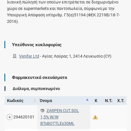
λιανική πώλησή των οποίων επιτρέπεται σε διαχωρισμένο
χώρο σε supermarkets και παντοπωλεία, σύμφωνα με την
Υπουργική Απόφαση υπ'αριθμ. Γ5(α)51194 (ΦΕΚ 2219Β/18-7-
2016).
Υπεύθυνος κυκλοφορίας
Venifar Ltd
-
Αγίας Λαύρας 1, 2414 Λευκωσία (CY)
Φαρμακευτικά σκευάσματα
Διάλυμα, συμπυκνωμένο
Κωδικός
Όνομα
Κ
Ν.Τ.
Χ.Τ.
ZARPEN CUT.SOL
294620101
1,5% W/W
BTxBOTTLEx30ML