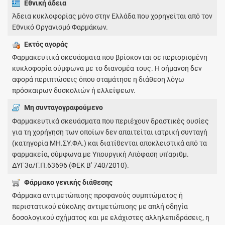
Εθνική άδεια
Άδεια κυκλοφορίας μόνο στην Ελλάδα που χορηγείται από τον
Εθνικό Οργανισμό Φαρμάκων.
Εκτός αγοράς
Φαρμακευτικά σκευάσματα που βρίσκονται σε περιορισμένη
κυκλοφορία σύμφωνα με το διανομέα τους. Η σήμανση δεν
αφορά περιπτώσεις όπου σταμάτησε η διάθεση λόγω
πρόσκαιρων δυσκολιών ή ελλείψεων.
Μη συνταγογραφούμενο
Φαρμακευτικά σκευάσματα που περιέχουν δραστικές ουσίες
για τη χορήγηση των οποίων δεν απαιτείται ιατρική συνταγή
(κατηγορία ΜΗ.ΣΥ.ΦΑ.) και διατίθενται αποκλειστικά από τα
φαρμακεία, σύμφωνα με Υπουργική Απόφαση υπ'αριθμ.
ΔΥΓ3α/Γ.Π.63696 (ΦΕΚ Β' 740/2010).
Φάρμακο γενικής διάθεσης
Φάρμακα αντιμετώπισης προφανούς συμπτώματος ή
περιστατικού εύκολης αντιμετώπισης με απλή οδηγία
δοσολογικού σχήματος και με ελάχιστες αλληλεπιδράσεις, η