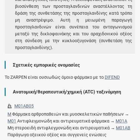
βιοσύνθεση των προσταγλανδινών αναστέλλοντας τη
δράση της συνθετάσης της προσταγλανδίνης κατά τρόπο
μη αναστρέψιμο. Αυτή η μειωμένη παραγωγή
προσταγλανδινών είναι συνέπεια του ανταγωνισμού
μεταξύ της δικλοφαινάκης και του αραχιδονικού οξέος
στη σύνδεση με την κυκλοοξυγονάση (συνθετάση της
προσταγλανδίνης).
Σχετικές εμπορικές ονομασίες
To ZARPEN είναι ουσιωδώς όμοιο φάρμακο με το
DIFEND
Ανατομική/θεραπευτική/χημική (ATC) ταξινόμηση
M01AB05
M
Φάρμακα αρθροπαθειών και μυοσκελετικών παθήσεων →
M01
Αντιφλεγμονώδη και αντιρευματικά φάρμακα →
M01A
Μη στεροειδή αντιφλεγμονώδη και αντιρευματικά →
M01AB
Παράγωγα οξεικού οξέος και συγγενείς ενώσεις