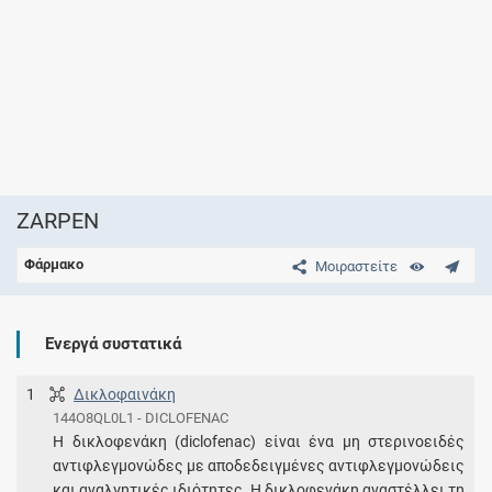
ZARPEN
Φάρμακο
Μοιραστείτε
Ενεργά συστατικά
1
Δικλοφαινάκη
144O8QL0L1 - DICLOFENAC
Η δικλοφενάκη (diclofenac) είναι ένα μη στερινοειδές
αντιφλεγμονώδες με αποδεδειγμένες αντιφλεγμονώδεις
και αναλγητικές ιδιότητες. Η δικλοφενάκη αναστέλλει τη