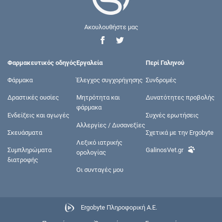
Ακουλουθήστε μας
Φαρμακευτικός οδηγός
Εργαλεία
Περί Γαληνού
Φάρμακα
Έλεγχος συγχορήγησης
Συνδρομές
Δραστικές ουσίες
Μητρότητα και
Δυνατότητες προβολής
φάρμακα
Ενδείξεις και αγωγές
Συχνές ερωτήσεις
Αλλεργίες / Δυσανεξίες
Σκευάσματα
Σχετικά με την Ergobyte
Λεξικό ιατρικής
Συμπληρώματα
GalinosVet.gr
ορολογίας
διατροφής
Οι συνταγές μου
Ergobyte Πληροφορική Α.Ε.