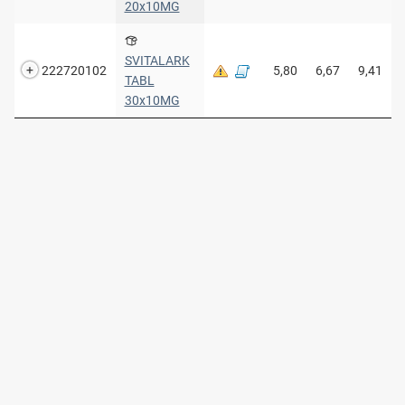
20x10MG
SVITALARK
222720102
5,80
6,67
9,41
TABL
30x10MG