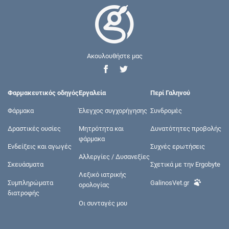
Ακουλουθήστε μας
Φαρμακευτικός οδηγός
Εργαλεία
Περί Γαληνού
Φάρμακα
Έλεγχος συγχορήγησης
Συνδρομές
Δραστικές ουσίες
Μητρότητα και
Δυνατότητες προβολής
φάρμακα
Ενδείξεις και αγωγές
Συχνές ερωτήσεις
Αλλεργίες / Δυσανεξίες
Σκευάσματα
Σχετικά με την Ergobyte
Λεξικό ιατρικής
Συμπληρώματα
GalinosVet.gr
ορολογίας
διατροφής
Οι συνταγές μου