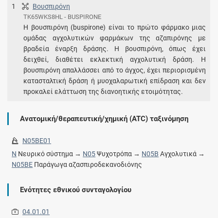
1
Βουσπιρόνη
TK65WKS8HL - BUSPIRONE
Η βουσπιρόνη (buspirone) είναι το πρώτο φάρμακο μιας
ομάδας αγχολυτικών φαρμάκων της αζαπιρόνης με
βραδεία έναρξη δράσης. Η βουσπιρόνη, όπως έχει
δειχθεί, διαθέτει εκλεκτική αγχολυτική δράση. Η
βουσπιρόνη απαλλάσσει από το άγχος, έχει περιορισμένη
κατασταλτική δράση ή μυοχαλαρωτική επίδραση και δεν
προκαλεί ελάττωση της διανοητικής ετοιμότητας.
Ανατομική/θεραπευτική/χημική (ATC) ταξινόμηση
N05BE01
N
Νευρικό σύστημα →
N05
Ψυχοτρόπα →
N05B
Αγχολυτικά →
N05BE
Παράγωγα αζασπιροδεκανοδιόνης
Ενότητες εθνικού συνταγολογίου
04.01.01