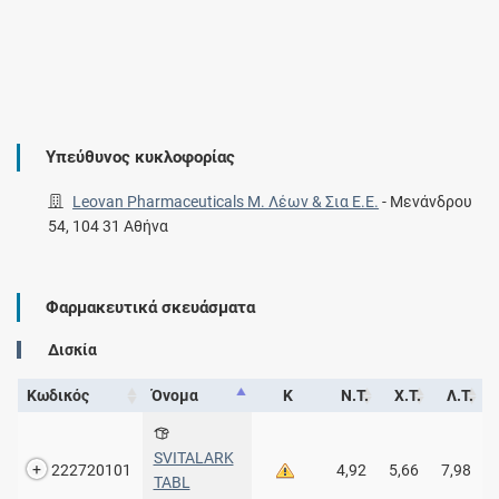
Υπεύθυνος κυκλοφορίας
Leovan Pharmaceuticals Μ. Λέων & Σια Ε.Ε.
-
Μενάνδρου
54, 104 31 Αθήνα
Φαρμακευτικά σκευάσματα
Δισκία
Κωδικός
Όνομα
Κ
Ν.Τ.
Χ.Τ.
Λ.Τ.
SVITALARK
222720101
4,92
5,66
7,98
TABL