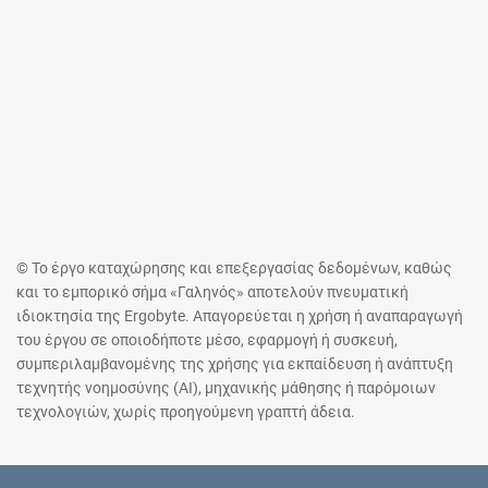
© Το έργο καταχώρησης και επεξεργασίας δεδομένων, καθώς
και το εμπορικό σήμα «Γαληνός» αποτελούν πνευματική
ιδιοκτησία της Ergobyte. Απαγορεύεται η χρήση ή αναπαραγωγή
του έργου σε οποιοδήποτε μέσο, εφαρμογή ή συσκευή,
συμπεριλαμβανομένης της χρήσης για εκπαίδευση ή ανάπτυξη
τεχνητής νοημοσύνης (AI), μηχανικής μάθησης ή παρόμοιων
τεχνολογιών, χωρίς προηγούμενη γραπτή άδεια.