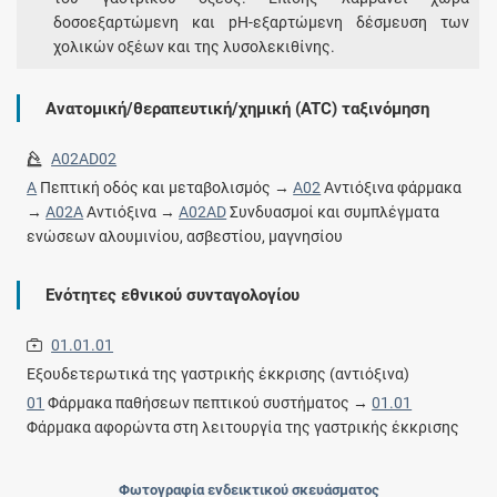
δοσοεξαρτώμενη και pH-εξαρτώμενη δέσμευση των
χολικών οξέων και της λυσολεκιθίνης.
Ανατομική/θεραπευτική/χημική (ATC) ταξινόμηση
A02AD02
A
Πεπτική οδός και μεταβολισμός →
A02
Αντιόξινα φάρμακα
→
A02A
Αντιόξινα →
A02AD
Συνδυασμοί και συμπλέγματα
ενώσεων αλουμινίου, ασβεστίου, μαγνησίου
Ενότητες εθνικού συνταγολογίου
01.01.01
Εξουδετερωτικά της γαστρικής έκκρισης (αντιόξινα)
01
Φάρμακα παθήσεων πεπτικού συστήματος →
01.01
Φάρμακα αφορώντα στη λειτουργία της γαστρικής έκκρισης
Φωτογραφία ενδεικτικού σκευάσματος