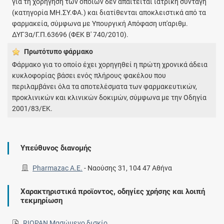
για τη χορήγηση των οποίων δεν απαιτείται ιατρική συνταγή
(κατηγορία ΜΗ.ΣΥ.ΦΑ.) και διατίθενται αποκλειστικά από τα
φαρμακεία, σύμφωνα με Υπουργική Απόφαση υπ'αριθμ.
ΔΥΓ3α/Γ.Π.63696 (ΦΕΚ Β' 740/2010).
Πρωτότυπο φάρμακo
Φάρμακο για το οποίο έχει χορηγηθεί η πρώτη χρονικά άδεια
κυκλοφορίας βάσει ενός πλήρους φακέλου που
περιλαμβάνει όλα τα αποτελέσματα των φαρμακευτικών,
προκλινικών και κλινικών δοκιμών, σύμφωνα με την Οδηγία
2001/83/ΕΚ.
Υπεύθυνος διανομής
Pharmazac Α.Ε.
-
Ναούσης 31, 104 47 Αθήνα
Χαρακτηριστικά προϊοντος, οδηγίες χρήσης και λοιπή
τεκμηρίωση
RIOPAN Μασώμενο δισκίο