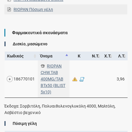
RIOPAN Πόσιμη γέλη
Φαρμακευτικά σκευάσματα
Δισκίο, μασώμενο
Κωδικός
Όνομα
Κ
Ν.Τ.
Χ.Τ.
Λ.Τ.
RIOPAN
CHW.TAB
186770101
400MG/TAB
3,96
BTx50 (BLIST
5x10)
Έκδοχα: Σορβιτόλη, Πολυαιθυλενογλυκόλη 4000, Μαλτόλη,
Ασβέστιο βεχενικό
Πόσιμη γέλη