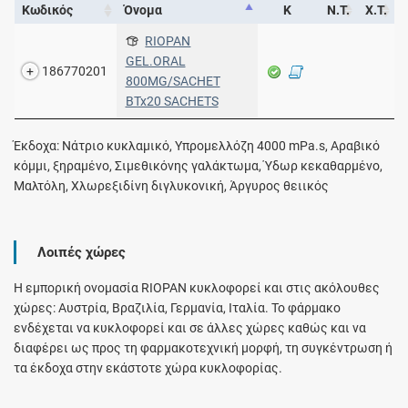
Κωδικός
Όνομα
Κ
Ν.Τ.
Χ.Τ.
RIOPAN
GEL.ORAL
186770201
800MG/SACHET
BTx20 SACHETS
Έκδοχα: Νάτριο κυκλαμικό, Υπρομελλόζη 4000 mPa.s, Αραβικό
κόμμι, ξηραμένο, Σιμεθικόνης γαλάκτωμα, Ύδωρ κεκαθαρμένο,
Μαλτόλη, Χλωρεξιδίνη διγλυκονική, Άργυρος θειικός
Λοιπές χώρες
Η εμπορική ονομασία RIOPAN κυκλοφορεί και στις ακόλουθες
χώρες: Αυστρία, Βραζιλία, Γερμανία, Ιταλία. Το φάρμακο
ενδέχεται να κυκλοφορεί και σε άλλες χώρες καθώς και να
διαφέρει ως προς τη φαρμακοτεχνική μορφή, τη συγκέντρωση ή
τα έκδοχα στην εκάστοτε χώρα κυκλοφορίας.