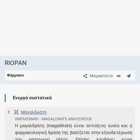
RIOPAN
Φάρμακο
Μοιραστείτε
Ενεργά συστατικά
1
Μαγαλδράτη
0MFM55849I - MAGALDRATE ANHYDROUS
Η μαγαλδράτη (magaldrate) είναι αντιόξινη ουσία και η
φαρμακολογική δράση της βασίζεται στην εξουδετέρωση
του γαστρικού οξέος. Επίσης λαμβάνει χώρα