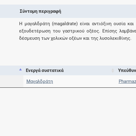
Μοιραζόμαστε μαζί σας γεγονότα της
Σύντομη περιγραφή
πορείας του Galinos.gr από το 2011 μέχρι
σήμερα
Η μαγαλδράτη (magaldrate) είναι αντιόξινη ουσία κα
εξουδετέρωση του γαστρικού οξέος. Επίσης λαμβάν
δέσμευση των χολικών οξέων και της λυσολεκιθίνης.
Ενεργά συστατικά
Υπεύθυν
Μαγαλδράτη
Pharmaz