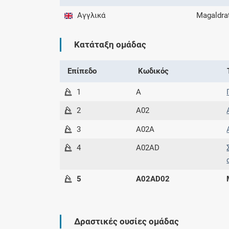
Αγγλικά
Magaldra
Κατάταξη ομάδας
Επίπεδο
Κωδικός
1
A
2
A02
3
A02A
4
A02AD
5
A02AD02
Δραστικές ουσίες ομάδας