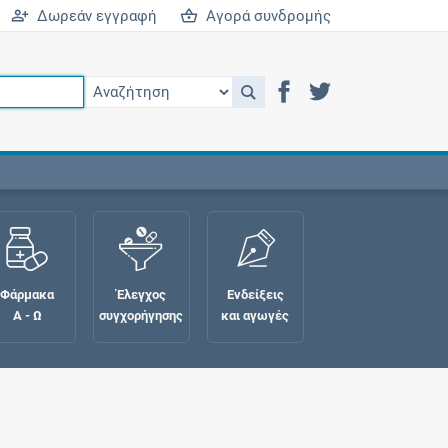
Δωρεάν εγγραφή
Αγορά συνδρομής
Φάρμακα
Έλεγχος
Ενδείξεις
Α - Ω
συγχορήγησης
και αγωγές