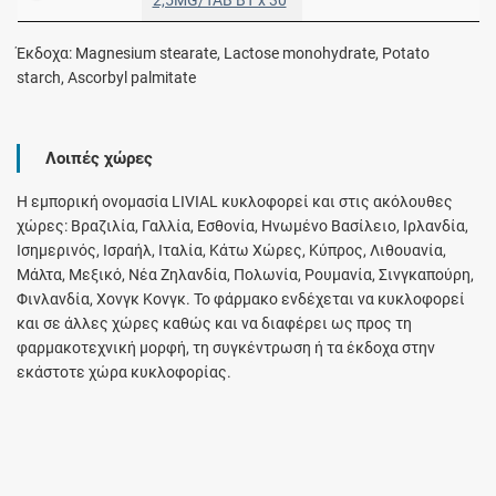
Έκδοχα: Magnesium stearate, Lactose monohydrate, Potato
starch, Ascorbyl palmitate
Λοιπές χώρες
Η εμπορική ονομασία LIVIAL κυκλοφορεί και στις ακόλουθες
χώρες: Βραζιλία, Γαλλία, Εσθονία, Ηνωμένο Βασίλειο, Ιρλανδία,
Ισημερινός, Ισραήλ, Ιταλία, Κάτω Χώρες, Κύπρος, Λιθουανία,
Μάλτα, Μεξικό, Νέα Ζηλανδία, Πολωνία, Ρουμανία, Σινγκαπούρη,
Φινλανδία, Χονγκ Κονγκ. Το φάρμακο ενδέχεται να κυκλοφορεί
και σε άλλες χώρες καθώς και να διαφέρει ως προς τη
φαρμακοτεχνική μορφή, τη συγκέντρωση ή τα έκδοχα στην
εκάστοτε χώρα κυκλοφορίας.