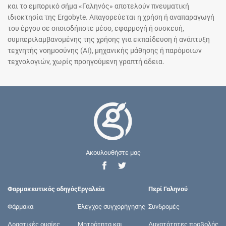
και το εμπορικό σήμα «Γαληνός» αποτελούν πνευματική
ιδιοκτησία της Ergobyte. Απαγορεύεται η χρήση ή αναπαραγωγή
του έργου σε οποιοδήποτε μέσο, εφαρμογή ή συσκευή,
συμπεριλαμβανομένης της χρήσης για εκπαίδευση ή ανάπτυξη
τεχνητής νοημοσύνης (AI), μηχανικής μάθησης ή παρόμοιων
τεχνολογιών, χωρίς προηγούμενη γραπτή άδεια.
Ακουλουθήστε μας
Φαρμακευτικός οδηγός
Εργαλεία
Περί Γαληνού
Φάρμακα
Έλεγχος συγχορήγησης
Συνδρομές
Δραστικές ουσίες
Μητρότητα και
Δυνατότητες προβολής