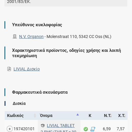
2001/83/ΕΚ.
Υπεύθυνος κυκλοφορίας
N.V. Organon
-
Molenstraat 110, 5342 CC Oss (NL)
Χαρακτηριστικά προϊοντος, οδηγίες χρήσης και λοιπή
τεκμηρίωση
LIVIAL Δισκίο
Φαρμακευτικά σκευάσματα
Δισκία
Κωδικός
Όνομα
Κ
Ν.Τ.
Χ.Τ.
LIVIAL TABLET
197420101
6,59
7,57
2,5MG/TAB ΒΤ x 30