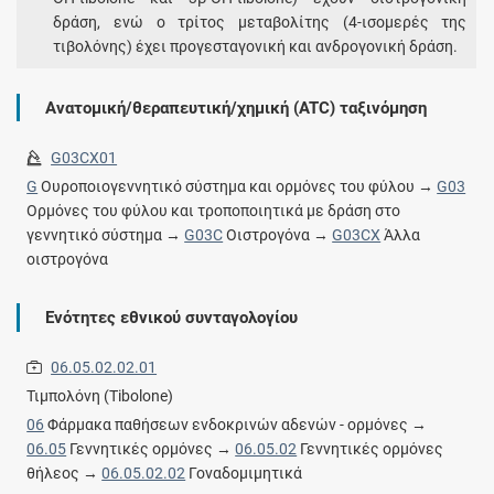
δράση, ενώ ο τρίτος μεταβολίτης (4-ισομερές της
τιβολόνης) έχει προγεσταγονική και ανδρογονική δράση.
Ανατομική/θεραπευτική/χημική (ATC) ταξινόμηση
G03CX01
G
Ουροποιογεννητικό σύστημα και ορμόνες του φύλου →
G03
Ορμόνες του φύλου και τροποποιητικά με δράση στο
γεννητικό σύστημα →
G03C
Οιστρογόνα →
G03CX
Άλλα
οιστρογόνα
Ενότητες εθνικού συνταγολογίου
06.05.02.02.01
Τιμπολόνη (Tibolone)
06
Φάρμακα παθήσεων ενδοκρινών αδενών - ορμόνες →
06.05
Γεννητικές ορμόνες →
06.05.02
Γεννητικές ορμόνες
θήλεος →
06.05.02.02
Γοναδομιμητικά