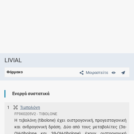
LIVIAL
Φάρμακο
Μοιραστείτε
Ενεργά συστατικά
1
Τιμπολόνη
FF9X0205V2 - TIBOLONE
Η τιβολόνη (tibolone) έχει οιστρογονική, προγεσταγονική
και ανδρογονική δράση. Δύο από τους μεταβολίτες (3α-
OH-tibolone και 3β-OH-tibolone) έχουν οιστρογονική