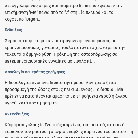
στρογγυλεμένες άκρες και διάμετρο 6 mm, που φέρουν την
επισήμανση "MK" πάνω από το "2" στη μία πλευρά και το
λογότυπο "Organ...
Ενδείξεις
Θεραπεία συμπτωμάτων οιστρογονικής ανεπάρκειας σε
εμμηνοπαυσιακές γυναίκες, τουλάχιστον ένα χρόνο μετά την
τελευταία έμμηνο ρύση. Πρόληψη της οστεοπόρωσης σε
μετεμμηνοπαυσιακές γυναίκες με υψηλό κί...
Δοσολογία και τρόπος χορήγησης
Η δοσολογία είναι ένα δισκίο την ημέρα. Δεν χρειάζεται
προσαρμογή της δόσης στους ηλικιωμένους. Τα δισκία Livial
πρέπει να καταπίνονται αμάσητα με τη βοήθεια νερού ή άλλου
υγρού, κατά προτίμηση την...
Αντενδείξεις
Κύηση και γαλουχία Γνωστός καρκίνος του μαστού, ιστορικό
καρκίνου του μαστού ή υποψία ύπαρξης καρκίνου του μαστού – η