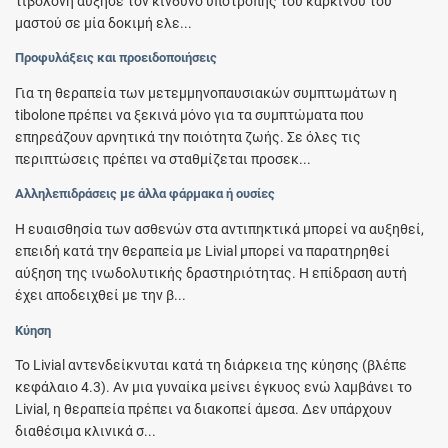
τιβολόνη αύξησε τον κίνδυνο υποτροπής του καρκίνου του
μαστού σε μία δοκιμή ελε...
Προφυλάξεις και προειδοποιήσεις
Για τη θεραπεία των μετεμμηνοπαυσιακών συμπτωμάτων η
tibolone πρέπει να ξεκινά μόνο για τα συμπτώματα που
επηρεάζουν αρνητικά την ποιότητα ζωής. Σε όλες τις
περιπτώσεις πρέπει να σταθμίζεται προσεκ...
Αλληλεπιδράσεις με άλλα φάρμακα ή ουσίες
Η ευαισθησία των ασθενών στα αντιπηκτικά μπορεί να αυξηθεί,
επειδή κατά την θεραπεία με Livial μπορεί να παρατηρηθεί
αύξηση της ινωδολυτικής δραστηριότητας. Η επίδραση αυτή
έχει αποδειχθεί με την β...
Κύηση
Το Livial αντενδείκνυται κατά τη διάρκεια της κύησης (βλέπε
κεφάλαιο 4.3). Αν μια γυναίκα μείνει έγκυος ενώ λαμβάνει το
Livial, η θεραπεία πρέπει να διακοπεί άμεσα. Δεν υπάρχουν
διαθέσιμα κλινικά σ...