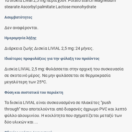
Τα δισκία Livial 2,5 mg περιέχουν: Potato starch Magnesium
stearate Ascorbyl palmitate Lactose monohydrate
Ασυμβατότητες
Δεν αναφέρονται.
Ημερομηνία λήξης
Διάρκεια ζωής Δισκία LIVIAL 2,5 mg: 24 μήνες.
Ιδιαίτερες προφυλάξεις για την φύλαξη του προϊόντος
Δισκία LIVIAL 2,5 mg: Φυλάσσεται στην αρχική του συσκευασία
σε σκοτεινό μέρος. Να μην φυλάσσεται σε θερμοκρασία
μεγαλύτερη των 25ºC.
Φύση και συστατικά του περιέκτη
Τα δισκία LIVIAL είναι συσκευασμένα σε πλακέτες "push
through" που αποτελούνται από διαφανές άχρωμο PVC και λεπτό
φύλλο αλουμινίου. Η κοιλότητα που σχηματίζεται μεταξύ των
δύο υλικών και ...