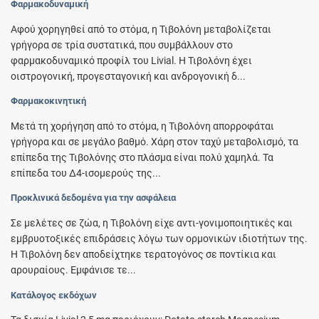
Φαρμακοδυναμική
Αφού χορηγηθεί από το στόμα, η Τιβολόνη μεταβολίζεται
γρήγορα σε τρία συστατικά, που συμβάλλουν στο
φαρμακοδυναμικό προφίλ του Livial. Η Τιβολόνη έχει
οιστρογονική, προγεσταγονική και ανδρογονική δ...
Φαρμακοκινητική
Μετά τη χορήγηση από το στόμα, η Τιβολόνη απορροφάται
γρήγορα και σε μεγάλο βαθμό. Χάρη στον ταχύ μεταβολισμό, τα
επίπεδα της Τιβολόνης στο πλάσμα είναι πολύ χαμηλά. Τα
επίπεδα του Δ4-ισομερούς της...
Προκλινικά δεδομένα για την ασφάλεια
Σε μελέτες σε ζώα, η Τιβολόνη είχε αντι-γονιμοποιητικές και
εμβρυοτοξικές επιδράσεις λόγω των ορμονικών ιδιοτήτων της.
Η Τιβολόνη δεν αποδείχτηκε τερατογόνος σε ποντίκια και
αρουραίους. Εμφάνισε τε...
Κατάλογος εκδόχων