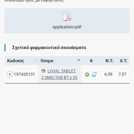
application/pdf
Σχετικά φαρμακευτικά σκευάσματα
Κωδικός
Όνομα
Κ
Ν.Τ.
Χ.Τ.
LIVIAL TABLET
197420101
6,59
7,57
2,5MG/TAB ΒΤ x 30