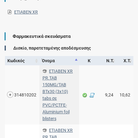
ETIABEN XR
Φαρμακευτικά σκευάσματα
Δισκίο, παρατεταμένης αποδέσμευσης
Κωδικός
Όνομα
Κ
Ν.Τ.
Χ.Τ.
ETIABEN XR
PR.TAB
150MG/TAB
BTx30 (3x10)
314810202
9,24
10,62
tabs σε
PVC/PCTFE-
Aluminium foil
blisters
ETIABEN XR
PR.TAB