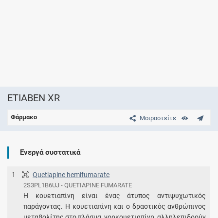
ETIABEN XR
Φάρμακο
Μοιραστείτε
Ενεργά συστατικά
1
Quetiapine hemifumarate
2S3PL1B6UJ - QUETIAPINE FUMARATE
Η κουετιαπίνη είναι ένας άτυπος αντιψυχωτικός
παράγοντας. Η κουετιαπίνη και ο δραστικός ανθρώπινος
μεταβολίτης στο πλάσμα, νορκουετιαπίνη, αλληλεπιδρούν