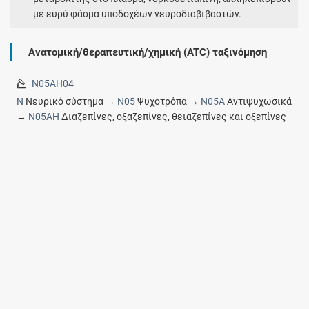
με ευρύ φάσμα υποδοχέων νευροδιαβιβαστών.
Ανατομική/θεραπευτική/χημική (ATC) ταξινόμηση
N05AH04
N
Νευρικό σύστημα →
N05
Ψυχοτρόπα →
N05A
Αντιψυχωσικά
→
N05AH
Διαζεπίνες, οξαζεπίνες, θειαζεπίνες και οξεπίνες