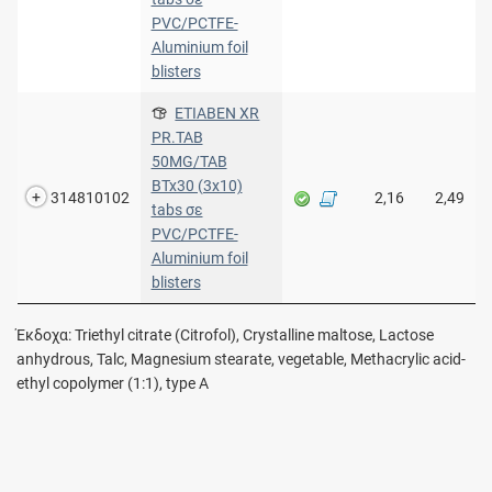
PVC/PCTFE-
Aluminium foil
blisters
ETIABEN XR
PR.TAB
50MG/TAB
BTx30 (3x10)
314810102
2,16
2,49
tabs σε
PVC/PCTFE-
Aluminium foil
blisters
Έκδοχα: Triethyl citrate (Citrofol), Crystalline maltose, Lactose
anhydrous, Talc, Magnesium stearate, vegetable, Methacrylic acid-
ethyl copolymer (1:1), type A