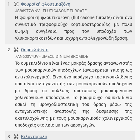
1
Φουροϊκή φλουτικαζόνη
JS86977WNV - FLUTICASONE FUROATE
Η φουροϊκή φλουτικαζόνη (fluticasone furoate) είναι ένα
συνθετικό τριφθοριούχο κορτικοστεροειδές με πολύ
υψηλή συγγένεια προς τον υποδοχέα των
γλυκοκορτικοειδών και ισχυρή αντιφλεγμονώδη δράση.
2
Ουμεκλιδίνιο
7AN603V4JV - UMECLIDINIUM BROMIDE
Το ουμεκλιδίνιο είναι ένας μακράς δράσης ανταγωνιστής
των μουσκαρινικών υποδοχέων (αναφέρεται επίσης ως
αντιχολινεργικό). Είναι ένα παράγωγο της κινουκλιδίνης
που είναι ανταγωνιστής των μουσκαρινικών υποδοχέων
με δράση σε πολλούς υπότυπους μουσκαρινικών
χολινεργικών υποδοχέων. Το βρωμιούχο ουμεκλιδίνιο
ασκεί τη βρογχοδιασταλτική του δράση μέσω της
ανταγωνιστικής αναστολής της δέσμευσης της
ακετυλοχολίνης με τους μουσκαρινικούς χολινεργικούς
υποδοχείς στο λείο μυ των αεραγωγών.
3
Βιλαντερόλη