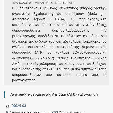
40AHO2C6DG - VILANTEROL TRIFENATATE
Η βιλαντερόλη είναι ένας εκλεκτικός μακράς δράσης,
αγωνιστής β
-αδρενεργικών υποδοχέων ()beta
-
2
2
Adrenergic Agonist - LABA). Οι φαρμακολογικές
επιδράσεις των δραστικών ουσιών αγωνιστών βήτα
-
2
αδρενοϋποδοχέα, συμπεριλαμβανομένης της
βιλαντερόλης, αποδίδονται τουλάχιστον εν μέρει στη
διέγερση της ενδοκυτταρικής αδενυλικής κυκλάσης, του
ενζύμου που καταλύει τη μετατροπή της τριφωσφορικής
αδενοσίνης (ATP) σε κυκλική 3',5'-μονοφωσφορική
αδενοσίνη (κυκλικό ΑΜΡ). Τα αυξημένα επίπεδα κυκλικής
AMP προκαλούν χαλάρωση των λείων μυών των βρόγχων
και αναστολή της απελευθέρωσης μεσολαβητών άμεσης
υπερευαισθησίας από κύτταρα, ειδικά από τα
μαστοκύτταρα.
Ανατομική/θεραπευτική/χημική (ATC) ταξινόμηση
R03AL08
R
Αναπνευστικό σύστημα →
R03
Φάρμακα για τις