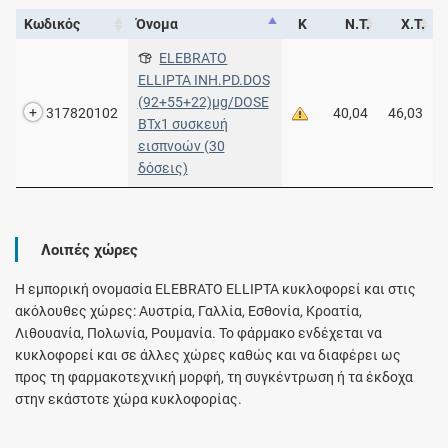
Κωδικός
Όνομα
Κ
Ν.Τ.
Χ.Τ.
ELEBRATO
ELLIPTA INH.PD.DOS
(92+55+22)μg/DOSE
317820102
40,04
46,03
BTx1 συσκευή
εισπνοών (30
δόσεις)
Λοιπές χώρες
Η εμπορική ονομασία ELEBRATO ELLIPTA κυκλοφορεί και στις
ακόλουθες χώρες: Αυστρία, Γαλλία, Εσθονία, Κροατία,
Λιθουανία, Πολωνία, Ρουμανία. Το φάρμακο ενδέχεται να
κυκλοφορεί και σε άλλες χώρες καθώς και να διαφέρει ως
προς τη φαρμακοτεχνική μορφή, τη συγκέντρωση ή τα έκδοχα
στην εκάστοτε χώρα κυκλοφορίας.