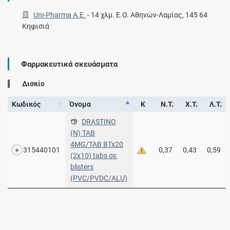
Uni-Pharma Α.Ε.
-
14 χλμ. Ε.Ο. Αθηνών-Λαμίας, 145 64
Κηφισιά
Φαρμακευτικά σκευάσματα
Δισκίο
Κωδικός
Όνομα
Κ
Ν.Τ.
Χ.Τ.
Λ.Τ.
DRASTINO
(N) TAB
4MG/TAB BTx20
315440101
0,37
0,43
0,59
(2x10) tabs σε
blisters
(PVC/PVDC/ALU)