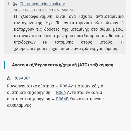
1
Chlorphenamine maleate
3U6IO1965U - CHLORPHENIRAMINE
Η χλωροφαιναμίνη είναι ένα ισχυρό αντιισταμινικό
(ανταγωνιστής Η
). Τα αντιισταμινικά ελαττώνουν ή
1
καταργούν τις δράσεις της ισταμίνης στο σώμα, μέσω
ανταγωνιστικού αναστρέψιμου αποκλεισμού των θέσεων
υποδοχέων Η
ισταμίνης στους ιστούς. Η
1
χλωροφαινιραμίνη έχει επίσης αντιχολινεργική δράση.
Ανατομική/θεραπευτική/χημική (ATC) ταξινόμηση
R06AB04
R
Αναπνευστικό σύστημα →
R06
Αντιισταμινικά για
συστηματική χορήγηση →
R06A
Αντιισταμινικά για
συστηματική χορήγηση →
R06AB
Υποκατεστημένες
αλκυλαμίνες