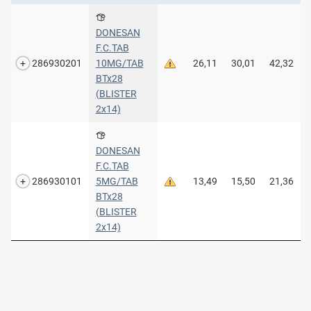
DONESAN
F.C.TAB
286930201
10MG/TAB
26,11
30,01
42,32
BTx28
(BLISTER
2x14)
DONESAN
F.C.TAB
286930101
5MG/TAB
13,49
15,50
21,36
BTx28
(BLISTER
2x14)