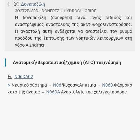
1
Δονεπεζίλη
3O2T2PJ89D - DONEPEZIL HYDROCHLORIDE
Η δονεπεζίλη (donepezil) είναι ένας ειδικός και
αναστρέψιμος αναστολέας της ακετυλοχολινεστεράσης.
H αναστολή αυτή ενδέχεται να αναστείλει τον ρυθμό
προόδου της έκπτωσης των νοητικών λειτουργιών στη
νόσο Alzheimer.
Ανατομική/θεραπευτική/χημική (ATC) ταξινόμηση
N06DA02
N
Νευρικό σύστημα →
N06
Ψυχοαναληπτικά →
N06D
Φάρμακα
κατά της άνοιας →
N06DA
Αναστολείς της χολινεστεράσης