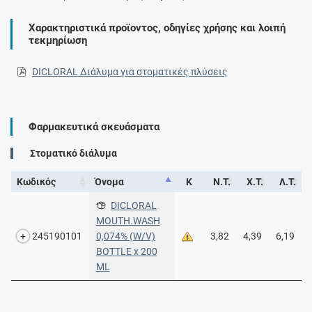
Χαρακτηριστικά προϊοντος, οδηγίες χρήσης και λοιπή
τεκμηρίωση
DICLORAL Διάλυμα για στοματικές πλύσεις
Φαρμακευτικά σκευάσματα
Στοματικό διάλυμα
Κωδικός
Όνομα
Κ
Ν.Τ.
Χ.Τ.
Λ.Τ.
DICLORAL
MOUTH.WASH
245190101
0,074% (W/V)
3,82
4,39
6,19
BOTTLE x 200
ML