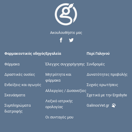
Ακουλουθήστε μας
Φαρμακευτικός οδηγός
Εργαλεία
Περί Γαληνού
Φάρμακα
Έλεγχος συγχορήγησης
Συνδρομές
Δραστικές ουσίες
Μητρότητα και
Δυνατότητες προβολής
φάρμακα
Ενδείξεις και αγωγές
Συχνές ερωτήσεις
Αλλεργίες / Δυσανεξίες
Σκευάσματα
Σχετικά με την Ergobyte
Λεξικό ιατρικής
Συμπληρώματα
GalinosVet.gr
ορολογίας
διατροφής
Οι συνταγές μου