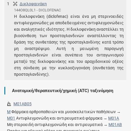
1
Δικλοφαινάκη
144O8QL0L1 - DICLOFENAC
Η δικλοφενάκη (diclofenac) είναι ένα μη στερινοειδές
αντιφλεγμονώδες με αποδεδειγμένες αντιφλεγμονώδεις
και αναλγητικές ιδιότητες. Η δικλοφενάκη αναστέλλει τη
βιοσύνθεση των προσταγλανδινών αναστέλλοντας τη
δράση της συνθετάσης της προσταγλανδίνης κατά τρόπο
μη αναστρέψιμο. Αυτή η μειωμένη παραγωγή
προσταγλανδινών είναι συνέπεια του ανταγωνισμού
μεταξύ της δικλοφαινάκης και του αραχιδονικού οξέος
στη σύνδεση με την κυκλοοξυγονάση (συνθετάση της
προσταγλανδίνης).
Ανατομική/θεραπευτική/χημική (ATC) ταξινόμηση
M01AB05
M
Φάρμακα αρθροπαθειών και μυοσκελετικών παθήσεων →
M01
Αντιφλεγμονώδη και αντιρευματικά φάρμακα →
M01A
Μη στεροειδή αντιφλεγμονώδη και αντιρευματικά →
M01AB
Παράγωγα οξεικού οξέος και συγγενείς ενώσεις