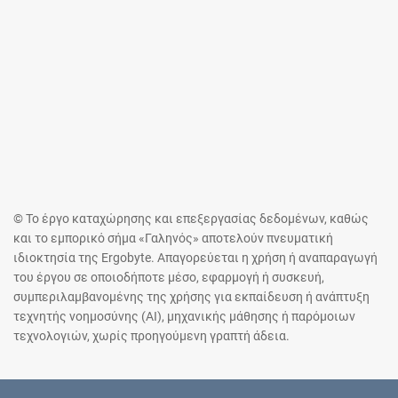
© Το έργο καταχώρησης και επεξεργασίας δεδομένων, καθώς
και το εμπορικό σήμα «Γαληνός» αποτελούν πνευματική
ιδιοκτησία της Ergobyte. Απαγορεύεται η χρήση ή αναπαραγωγή
του έργου σε οποιοδήποτε μέσο, εφαρμογή ή συσκευή,
συμπεριλαμβανομένης της χρήσης για εκπαίδευση ή ανάπτυξη
τεχνητής νοημοσύνης (AI), μηχανικής μάθησης ή παρόμοιων
τεχνολογιών, χωρίς προηγούμενη γραπτή άδεια.