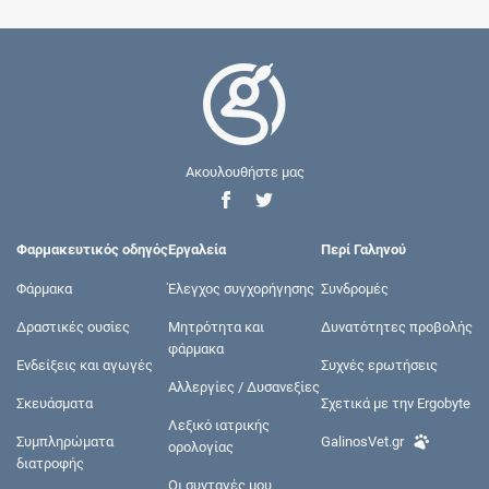
Ακουλουθήστε μας
Φαρμακευτικός οδηγός
Εργαλεία
Περί Γαληνού
Φάρμακα
Έλεγχος συγχορήγησης
Συνδρομές
Δραστικές ουσίες
Μητρότητα και
Δυνατότητες προβολής
φάρμακα
Ενδείξεις και αγωγές
Συχνές ερωτήσεις
Αλλεργίες / Δυσανεξίες
Σκευάσματα
Σχετικά με την Ergobyte
Λεξικό ιατρικής
Συμπληρώματα
GalinosVet.gr
ορολογίας
διατροφής
Οι συνταγές μου