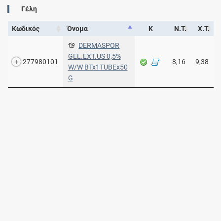
Γέλη
Κωδικός
Όνομα
Κ
Ν.Τ.
Χ.Τ.
DERMASPOR
GEL.EXT.US 0,5%
277980101
8,16
9,38
W/W BTx1TUBEx50
G