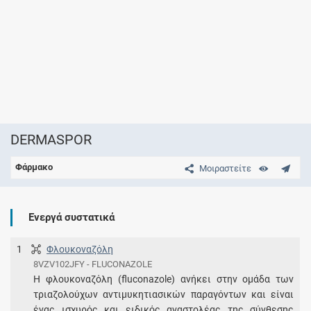
DERMASPOR
Φάρμακο
Μοιραστείτε
Ενεργά συστατικά
1
Φλουκοναζόλη
8VZV102JFY - FLUCONAZOLE
Η φλουκοναζόλη (fluconazole) ανήκει στην ομάδα των
τριαζολούχων αντιμυκητιασικών παραγόντων και είναι
ένας ισχυρός και ειδικός αναστολέας της σύνθεσης