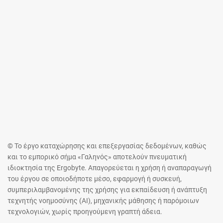
© Το έργο καταχώρησης και επεξεργασίας δεδομένων, καθώς
και το εμπορικό σήμα «Γαληνός» αποτελούν πνευματική
ιδιοκτησία της Ergobyte. Απαγορεύεται η χρήση ή αναπαραγωγή
του έργου σε οποιοδήποτε μέσο, εφαρμογή ή συσκευή,
συμπεριλαμβανομένης της χρήσης για εκπαίδευση ή ανάπτυξη
τεχνητής νοημοσύνης (AI), μηχανικής μάθησης ή παρόμοιων
τεχνολογιών, χωρίς προηγούμενη γραπτή άδεια.