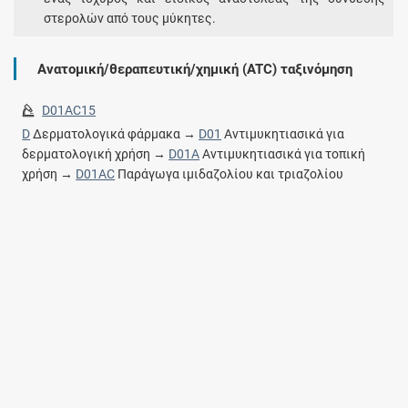
στερολών από τους μύκητες.
Ανατομική/θεραπευτική/χημική (ATC) ταξινόμηση
D01AC15
D
Δερματολογικά φάρμακα →
D01
Αντιμυκητιασικά για
δερματολογική χρήση →
D01A
Αντιμυκητιασικά για τοπική
χρήση →
D01AC
Παράγωγα ιμιδαζολίου και τριαζολίου