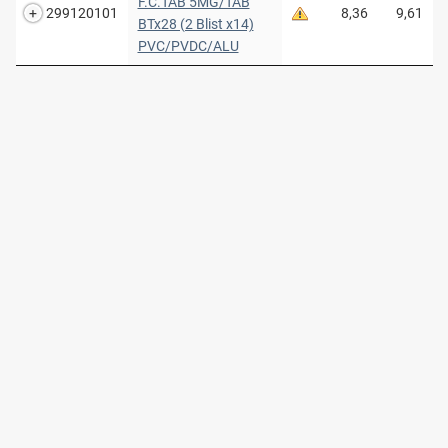
F.C.TAB 5MG/TAB
299120101
8,36
9,61
BTx28 (2 Blist x14)
PVC/PVDC/ALU