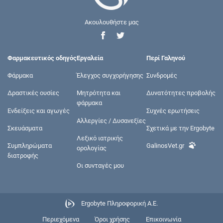
Ακουλουθήστε μας
Φαρμακευτικός οδηγός
Εργαλεία
Περί Γαληνού
Φάρμακα
Έλεγχος συγχορήγησης
Συνδρομές
Δραστικές ουσίες
Μητρότητα και
Δυνατότητες προβολής
φάρμακα
Ενδείξεις και αγωγές
Συχνές ερωτήσεις
Αλλεργίες / Δυσανεξίες
Σκευάσματα
Σχετικά με την Ergobyte
Λεξικό ιατρικής
Συμπληρώματα
GalinosVet.gr
ορολογίας
διατροφής
Οι συνταγές μου
Ergobyte Πληροφορική Α.Ε.
Περιεχόμενα
Όροι χρήσης
Επικοινωνία