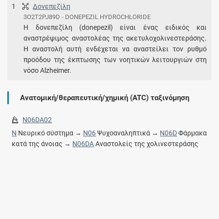
1
Δονεπεζίλη
3O2T2PJ89D - DONEPEZIL HYDROCHLORIDE
Η δονεπεζίλη (donepezil) είναι ένας ειδικός και
αναστρέψιμος αναστολέας της ακετυλοχολινεστεράσης.
H αναστολή αυτή ενδέχεται να αναστείλει τον ρυθμό
προόδου της έκπτωσης των νοητικών λειτουργιών στη
νόσο Alzheimer.
Ανατομική/θεραπευτική/χημική (ATC) ταξινόμηση
N06DA02
N
Νευρικό σύστημα →
N06
Ψυχοαναληπτικά →
N06D
Φάρμακα
κατά της άνοιας →
N06DA
Αναστολείς της χολινεστεράσης