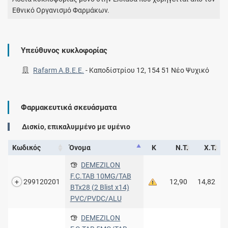
Εθνικό Οργανισμό Φαρμάκων.
Υπεύθυνος κυκλοφορίας
Rafarm Α.Β.Ε.Ε.
-
Καποδίστρίου 12, 154 51 Νέο Ψυχικό
Φαρμακευτικά σκευάσματα
Δισκίο, επικαλυμμένο με υμένιο
Κωδικός
Όνομα
Κ
Ν.Τ.
Χ.Τ.
DEMEZILON
F.C.TAB 10MG/TAB
299120201
12,90
14,82
BTx28 (2 Blist x14)
PVC/PVDC/ALU
DEMEZILON