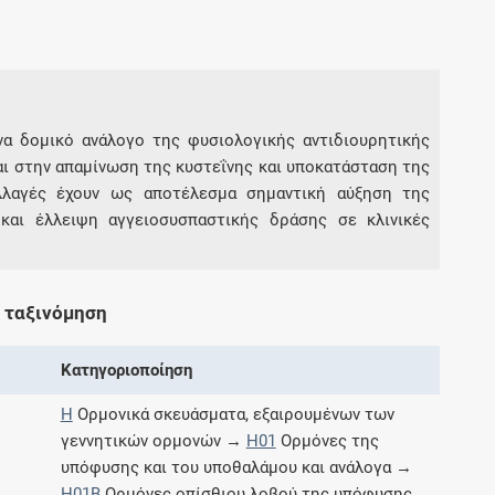
Συνδρομές
Μάθετε περισσότερα για τα οφέλη και τις
επιπλέον παροχές των συνδρομητικών
να δομικό ανάλογο της φυσιολογικής αντιδιουρητικής
προγραμμάτων
ι στην απαμίνωση της κυστεΐνης και υποκατάσταση της
 αλλαγές έχουν ως αποτέλεσμα σημαντική αύξηση της
 και έλλειψη αγγειοσυσπαστικής δράσης σε κλινικές
Ενδείξεις και αγωγές
 ταξινόμηση
Βρείτε θεραπευτικές ενδείξεις και αγωγές για
νόσους, συμπτώματα και ιατρικές πράξεις
Κατηγοριοποίηση
H
Ορμονικά σκευάσματα, εξαιρουμένων των
γεννητικών ορμονών →
H01
Ορμόνες της
Γνωρίζατε ότι...
υπόφυσης και του υποθαλάμου και ανάλογα →
H01B
Ορμόνες οπίσθιου λοβού της υπόφυσης