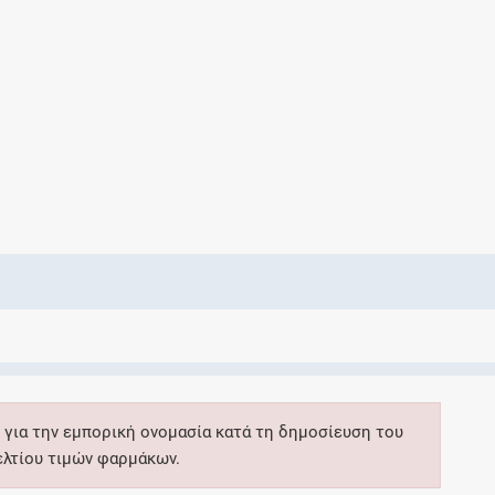
Ελέγξτε την αγωγή σας για αντενδείξεις και
αλληλεπιδράσεις μεταξύ των φαρμάκων
Οι συνταγές μου
Αποθηκεύστε τις συνταγές σας και
μοιραστείτε τις εύκολα και με ασφάλεια
Μητρότητα και φάρμακα
Ενημερωθείτε για την ασφάλεια χορήγησης
 για την εμπορική ονομασία κατά τη δημοσίευση του
ενός φαρμάκου κατά τη διάρκεια της
ελτίου τιμών φαρμάκων.
εγκυμοσύνης ή του θηλασμού