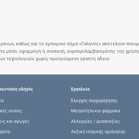
μένων, καθώς και το εμπορικό σήμα «Γαληνός» αποτελούν πνευμα
ε μέσο, εφαρμογή ή συσκευή, συμπεριλαμβανομένης της χρήσης
ιων τεχνολογιών, χωρίς προηγούμενη γραπτή άδεια.
ευτικός οδηγός
Εργαλεία
κα
Έλεγχος συγχορήγησης
κές ουσίες
Μητρότητα και φάρμακα
εις και αγωγές
Αλλεργίες / Δυσανεξίες
σματα
Λεξικό ιατρικής ορολογίας