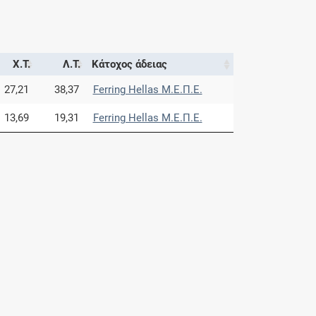
Χ.Τ.
Λ.Τ.
Κάτοχος άδειας
27,21
38,37
Ferring Hellas Μ.Ε.Π.Ε.
13,69
19,31
Ferring Hellas Μ.Ε.Π.Ε.