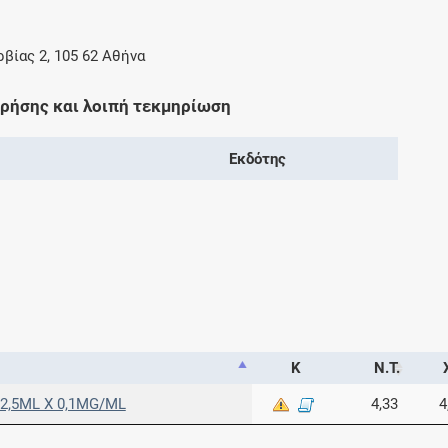
βίας 2, 105 62 Αθήνα
χρήσης και λοιπή τεκμηρίωση
Εκδότης
Κ
Ν.Τ.
 2,5ML X 0,1MG/ML
4,33
4