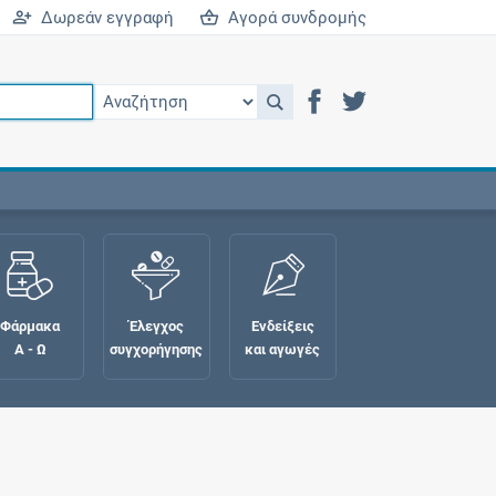
Δωρεάν εγγραφή
Αγορά συνδρομής
Φάρμακα
Έλεγχος
Ενδείξεις
Α - Ω
συγχορήγησης
και αγωγές