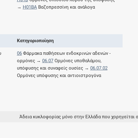
Μοιραζόμαστε μαζί σας γεγονότα της
→
H01BA
Βαζοπρεσσίνη και ανάλογα
πορείας του Galinos.gr από το 2011 μέχρι
σήμερα
Κατηγοριοποίηση
υ
06
Φάρμακα παθήσεων ενδοκρινών αδενών -
ορμόνες →
06.07
Oρμόνες υποθαλάμου,
υπόφυσης και συναφείς ουσίες →
06.07.02
Oρμόνες υπόφυσης και αντιοιστρογόνα
Άδεια κυκλοφορίας μόνο στην Ελλάδα που χορηγείται 