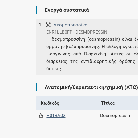
Ενεργά συστατικά
1
Δεσμοπρεσσίνη
ENR1LLB0FP - DESMOPRESSIN
Η δεσμοπρεσσίνη (desmopressin) είναι έ
ορμόνης βαζοπρεσσίνης. Η αλλαγή έγκειτα
L-αργινίνης από D-αργινίνη. Αυτές οι
διάρκειας της αντιδιουρητικής δράσης
δόσεις.
Ανατομική/θεραπευτική/χημική (ATC)
Κωδικός
Τίτλος
H01BA02
Desmopressin