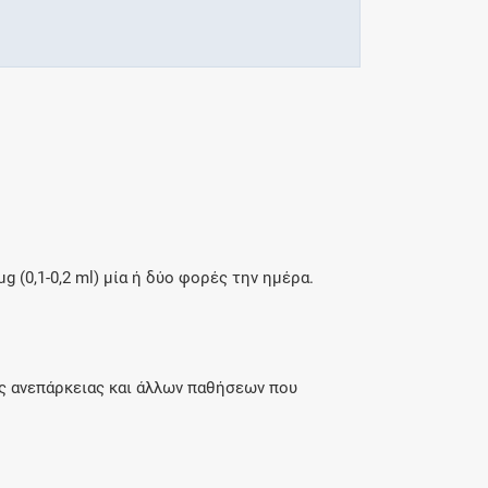
g (0,1-0,2 ml) μία ή δύο φορές την ημέρα.
ής ανεπάρκειας και άλλων παθήσεων που