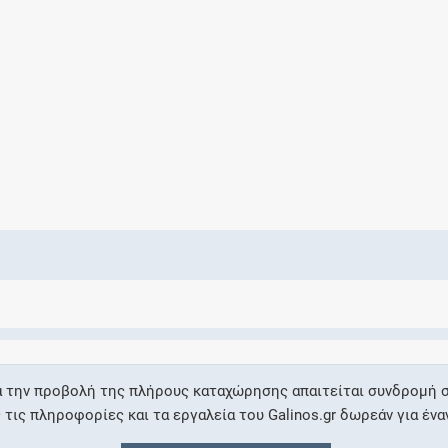
Ελέγξτε την αγωγή σας για αντενδείξεις και
αλληλεπιδράσεις μεταξύ των φαρμάκων
Οι συνταγές μου
Αποθηκεύστε τις συνταγές σας και
μοιραστείτε τις εύκολα και με ασφάλεια
Μητρότητα και φάρμακα
Ενημερωθείτε για την ασφάλεια χορήγησης
α την προβολή της πλήρους καταχώρησης απαιτείται συνδρομή σ
ενός φαρμάκου κατά τη διάρκεια της
ις πληροφορίες και τα εργαλεία του Galinos.gr δωρεάν για ένα
εγκυμοσύνης ή του θηλασμού