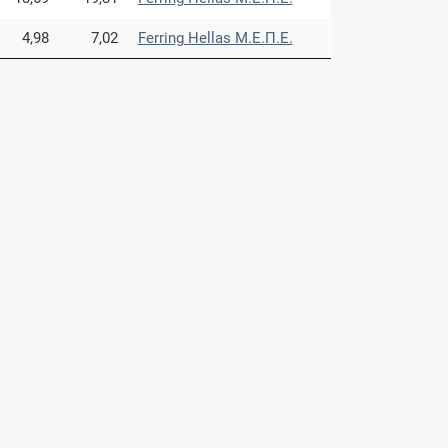
4,98
7,02
Ferring Hellas Μ.Ε.Π.Ε.