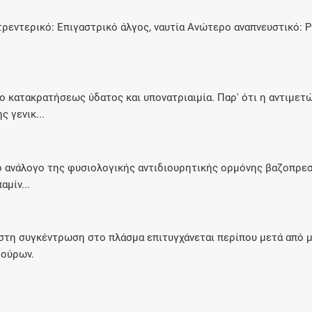
στρεντερικό: Επιγαστρικό άλγος, ναυτία Ανώτερο αναπνευστικό: 
ο κατακρατήσεως ύδατος και υπονατριαιμία. Παρ' ότι η αντιμετ
ς γενικ...
ό ανάλογο της φυσιολογικής αντιδιουρητικής ορμόνης βαζοπρεσσ
μίν...
ιστη συγκέντρωση στο πλάσμα επιτυγχάνεται περίπου μετά από μ
 ούρων.