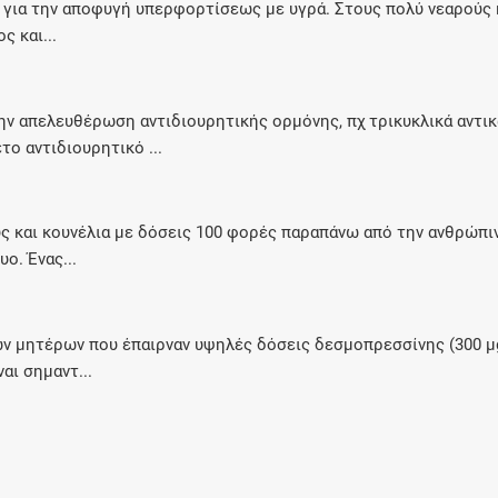
 για την αποφυγή υπερφορτίσεως με υγρά. Στους πολύ νεαρούς 
Μοιραζόμαστε μαζί σας γεγονότα της
 και...
πορείας του Galinos.gr από το 2011 μέχρι
σήμερα
ην απελευθέρωση αντιδιουρητικής ορμόνης, πχ τρικυκλικά αντι
ο αντιδιουρητικό ...
 και κουνέλια με δόσεις 100 φορές παραπάνω από την ανθρώπινη
ο. Ένας...
 μητέρων που έπαιρναν υψηλές δόσεις δεσμοπρεσσίνης (300 μg
αι σημαντ...