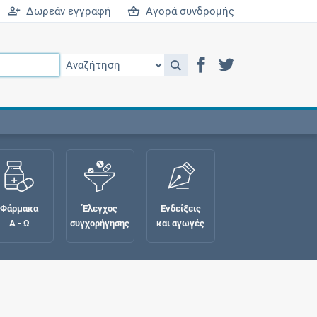
Δωρεάν εγγραφή
Αγορά συνδρομής
Φάρμακα
Έλεγχος
Ενδείξεις
Α - Ω
συγχορήγησης
και αγωγές