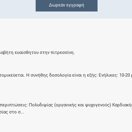
Δωρεάν εγγραφή
Συνδρομές
Μάθετε περισσότερα για τα οφέλη και τις
επιπλέον παροχές των συνδρομητικών
προγραμμάτων
ιαβήτη ευαίσθητου στην πιτρεσσίνη.
Ενδείξεις και αγωγές
μικεύεται. Η συνήθης δοσολογία είναι η εξής: Ενήλικες: 10-20 μ
Βρείτε θεραπευτικές ενδείξεις και αγωγές για
νόσους, συμπτώματα και ιατρικές πράξεις
ς περιπτώσεις: Πολυδιψίας (οργανικής και ψυχογενούς) Καρδιακ
ίας στο σ...
Γνωρίζατε ότι...