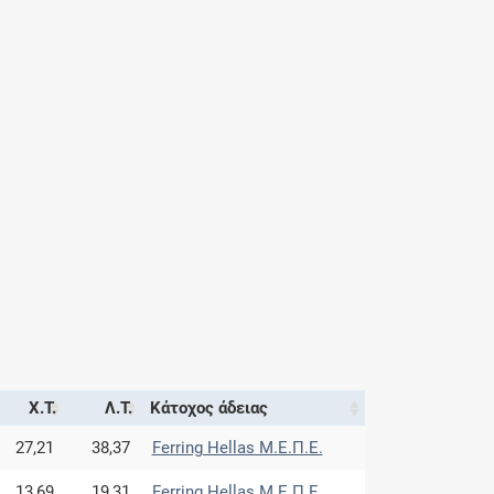
Χ.Τ.
Λ.Τ.
Κάτοχος άδειας
27,21
38,37
Ferring Hellas Μ.Ε.Π.Ε.
13,69
19,31
Ferring Hellas Μ.Ε.Π.Ε.