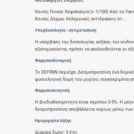
Ανεπιθύμητες ενέργειες
Κοινές Γενικά: Κεφαλαλγία (> 1/100) Από το Γα
Κοινές Δέρμα: Αλλεργικές αντιδράσεις στ...
Υπερδοσολογία - αντιμετώπιση
Η υπέρβαση της δοσολογίας αυξάνει τον κίνδυν
εξατομικεύεται, πρέπει να ακολουθούνται οι εξή
Φαρμακοδυναμική
To DEFIRIN περιέχει Δεσμοπρεσσίνη ένα δομικ
φυσιολογική δομή του μορίου, συγκεκριμένα απα
Φαρμακοκινητική
Η βιοδιαθεσιμότητα είναι περίπου 3-5%. Η μέγ
δεσμοπρεσσίνη αποβάλλεται κυρίως μέσω των
Ημερομηνία λήξης
Διαρχία Ζωής: 3 έτη.