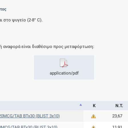
ντος
 στο ψυγείο (2-8° C).
κή αναφορά είναι διαθέσιμο προς μεταφόρτωση:
application/pdf
Κ
Ν.Τ.
20MCG/TAB BTx30 (BLIST 3x10)
23,67
0MCG/TAB BTx30 (BLIST 3x10)
11,91