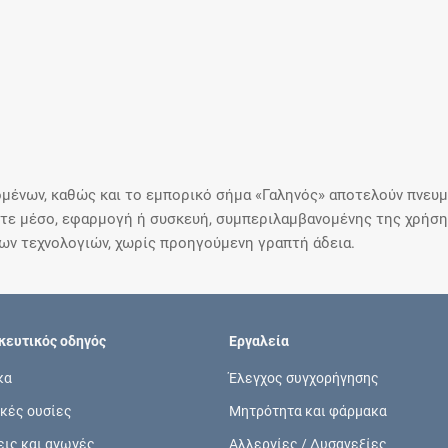
μένων, καθώς και το εμπορικό σήμα «Γαληνός» αποτελούν πνευμα
ε μέσο, εφαρμογή ή συσκευή, συμπεριλαμβανομένης της χρήσης
ιων τεχνολογιών, χωρίς προηγούμενη γραπτή άδεια.
ευτικός οδηγός
Εργαλεία
κα
Έλεγχος συγχορήγησης
κές ουσίες
Μητρότητα και φάρμακα
εις και αγωγές
Αλλεργίες / Δυσανεξίες