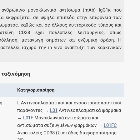
 ανθρώπινο μονοκλωνικό αντίσωμα (mAb) IgG1κ που
ία εκφράζεται σε υψηλό επίπεδο στην επιφάνεια των
Συνδρομές
ώματος, καθώς και σε άλλους κυτταρικούς τύπους και
τεΐνη CD38 έχει πολλαπλές λειτουργίες, όπως
Μάθετε περισσότερα για τα οφέλη και τις
επιπλέον παροχές των συνδρομητικών
κόλληση, μεταγωγή σημάτων και ενζυμική δράση. Η
προγραμμάτων
αστέλλει ισχυρά την in vivo ανάπτυξη των καρκινικών
 ταξινόμηση
Ενδείξεις και αγωγές
Κατηγοριοποίηση
Βρείτε θεραπευτικές ενδείξεις και αγωγές για
νόσους, συμπτώματα και ιατρικές πράξεις
η
L
Αντινεοπλασματικοί και ανοσοτροποποιητικοί
παράγοντες →
L01
Αντινεοπλασματικά φάρμακα
→
L01F
Μονοκλωνικά αντισώματα και
αντισώματα συζευγμένων φαρμάκων →
L01FC
Γνωρίζατε ότι...
Αναστολείς CD38 (Συστάδες διαφοροποίησης