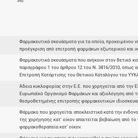
38)
Μοιραζόμαστε μαζί σας γεγονότα της
πορείας του Galinos.gr από το 2011 μέχρι
σήμερα
Φαρμακευτικά σκευάσματα για τα οποία, προκειμένου να
προέγκριση από επιτροπή φαρμάκων εξωτερικού και 
Φαρμακευτικά σκευάσματα που ανήκουν στον θετικό 
παραγράφου 1 του άρθρου 12 του Ν. 3816/2010, όπως α
Επιτροπή Κατάρτισης του Θετικού Καταλόγου του ΥΥΚ
Άδεια κυκλοφορίας στην Ε.Ε. που χορηγείται από την 
Ευρωπαϊκό Οργανισμό Φαρμάκων και αξιολόγηση από τ
θεσμοθετημένης επιτροπής φαρμακευτικών ιδιοσκευα
Φάρμακο που χορηγείται αποκλειστικά κατά την ενδονο
της χορήγησης κατ' οίκον απαιτείται βεβαίωση από το 
φαρμακοθεραπεία κατ' οίκον.