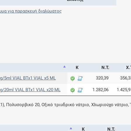
μα για παρασκευή διαλύματος
Κ
Ν.Τ.
Χ.
/5ml VIAL BTx1 VIAL x5 ML
320,39
356,3
/20ml VIAL BTx1 VIAL x20 ML
1.282,06
1.425,9
1), Πολυσορβικό 20, Οξικό τριυδρικό νάτριο, Χλωριούχο νάτριο,
Κ
Ν.Τ.