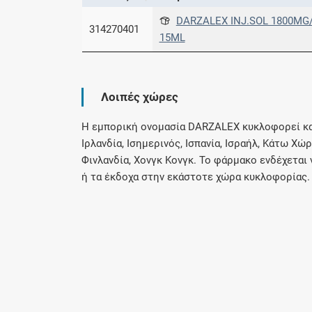
DARZALEX INJ.SOL 1800MG/
314270401
15ML
Λοιπές χώρες
Η εμπορική ονομασία DARZALEX κυκλοφορεί και 
Ιρλανδία, Ισημερινός, Ισπανία, Ισραήλ, Κάτω Χώ
Φινλανδία, Χονγκ Κονγκ. Το φάρμακο ενδέχεται
ή τα έκδοχα στην εκάστοτε χώρα κυκλοφορίας.