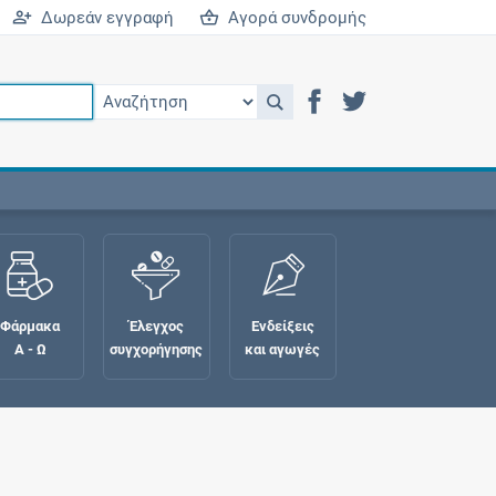
Δωρεάν εγγραφή
Αγορά συνδρομής
Φάρμακα
Έλεγχος
Ενδείξεις
Α - Ω
συγχορήγησης
και αγωγές