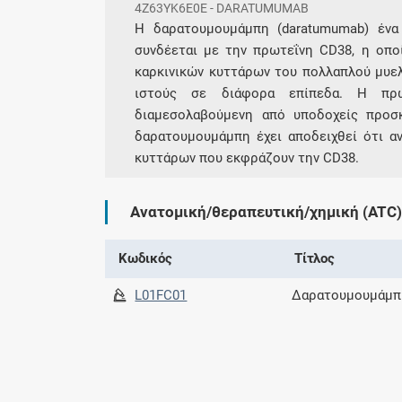
4Z63YK6E0E - DARATUMUMAB
Η δαρατουμουμάμπη (daratumumab) ένα
συνδέεται με την πρωτεΐνη CD38, η οπο
καρκινικών κυττάρων του πολλαπλού μυελ
ιστούς σε διάφορα επίπεδα. Η πρω
διαμεσολαβούμενη από υποδοχείς προσ
δαρατουμουμάμπη έχει αποδειχθεί ότι αν
κυττάρων που εκφράζουν την CD38.
Ανατομική/θεραπευτική/χημική (ATC)
Κωδικός
Τίτλος
L01FC01
Δαρατουμουμάμπ