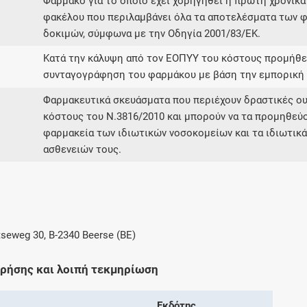
Φάρμακο για το οποίο έχει χορηγηθεί η πρώτη χρονικά
φακέλου που περιλαμβάνει όλα τα αποτελέσματα των φ
δοκιμών, σύμφωνα με την Οδηγία 2001/83/ΕΚ.
Κατά την κάλυψη από τον ΕΟΠΥΥ του κόστους προμήθει
συνταγογράφηση του φαρμάκου με βάση την εμπορική 
Φαρμακευτικά σκευάσματα που περιέχουν δραστικές ο
κόστους του Ν.3816/2010 και μπορούν να τα προμηθεύο
φαρμακεία των ιδιωτικών νοσοκομείων και τα ιδιωτικ
ασθενειών τους.
seweg 30, B-2340 Beerse (BE)
χρήσης και λοιπή τεκμηρίωση
Εκδότης