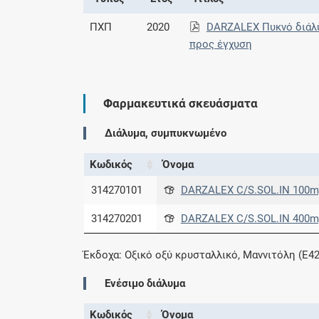
ΠΧΠ
2020
DARZALEX Πυκνό διάλυ
προς έγχυση
Φαρμακευτικά σκευάσματα
Διάλυμα, συμπυκνωμένο
Κωδικός
Όνομα
314270101
DARZALEX C/S.SOL.IN 100mg
314270201
DARZALEX C/S.SOL.IN 400mg
Έκδοχα: Οξικό οξύ κρυσταλλικό, Μαννιτόλη (E42
Ενέσιμο διάλυμα
Κωδικός
Όνομα