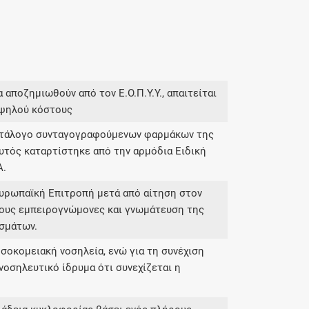
 αποζημιωθούν από τον Ε.Ο.Π.Υ.Υ., απαιτείται
υψηλού κόστους
κατάλογο συνταγογραφούμενων φαρμάκων της
υτός καταρτίστηκε από την αρμόδια Ειδική
Α.
Ευρωπαϊκή Επιτροπή μετά από αίτηση στον
ους εμπειρογνώμονες και γνωμάτευση της
σμάτων.
σοκομειακή νοσηλεία, ενώ για τη συνέχιση
νοσηλευτικό ίδρυμα ότι συνεχίζεται η