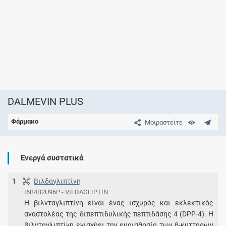
DALMEVIN PLUS
Φάρμακο
Μοιραστείτε
Ενεργά συστατικά
1
Βιλδαγλιπτίνη
I6B4B2U96P - VILDAGLIPTIN
Η βιλνταγλιπτίνη είναι ένας ισχυρός και εκλεκτικός
αναστολέας της διπεπτιδυλικής πεπτιδάσης 4 (DPP-4). Η
βιλνταγλιπτίνη ενισχύει την ευαισθησία των β-κυττάρων