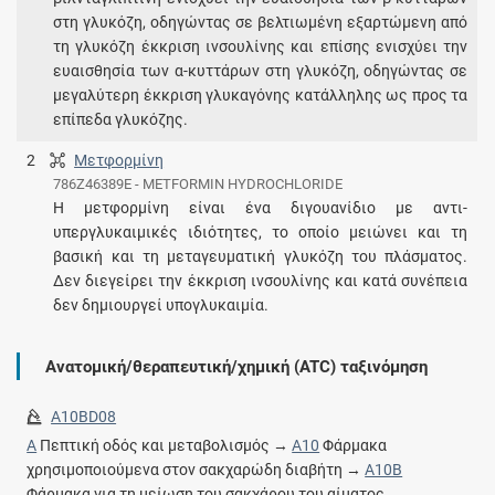
στη γλυκόζη, οδηγώντας σε βελτιωμένη εξαρτώμενη από
τη γλυκόζη έκκριση ινσουλίνης και επίσης ενισχύει την
ευαισθησία των α-κυττάρων στη γλυκόζη, οδηγώντας σε
μεγαλύτερη έκκριση γλυκαγόνης κατάλληλης ως προς τα
επίπεδα γλυκόζης.
2
Μετφορμίνη
786Z46389E - METFORMIN HYDROCHLORIDE
Η μετφορμίνη είναι ένα διγουανίδιο με αντι-
υπεργλυκαιμικές ιδιότητες, το οποίο μειώνει και τη
βασική και τη μεταγευματική γλυκόζη του πλάσματος.
Δεν διεγείρει την έκκριση ινσουλίνης και κατά συνέπεια
δεν δημιουργεί υπογλυκαιμία.
Ανατομική/θεραπευτική/χημική (ATC) ταξινόμηση
A10BD08
A
Πεπτική οδός και μεταβολισμός →
A10
Φάρμακα
χρησιμοποιούμενα στον σακχαρώδη διαβήτη →
A10B
Φάρμακα για τη μείωση του σακχάρου του αίματος,