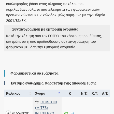
κυκλοφορίας βάσει ενός πλήρους φακέλου που
περιλαμβάνει όλα τα αποτελέσματα των φαρμακευτικών,
προκλινικών και κλινικών δοκιμών, σύμφωνα με την Οδηγία
2001/83/ΕΚ.
Συνταγογράφηση με εμπορική ονομασία
Κατά την κάλυψη από τον ΕΟΠΥΥ του κόστους προμήθειας,
επιτρέπεται η υπό προϋποθέσεις συνταγογράφηση του
φαρμάκου με βάση την εμπορική ονομασία.
Φαρμακευτικά σκευάσματα
Ενέσιμο εναιώρημα, παρατεταμένης αποδέσμευσης
Κωδικός
Όνομα
Κ
Ν.Τ.
Χ.Τ.
Λ.Τ.
CLUSTOID
(MITES)
916540201
INJ.SU.PRO