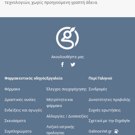
τεχνολογιών, χωρίς προηγούμενη γραπτή άδεια.
Ακουλουθήστε μας
Φαρμακευτικός οδηγός
Εργαλεία
Περί Γαληνού
Φάρμακα
Έλεγχος συγχορήγησης
Συνδρομές
Δραστικές ουσίες
Μητρότητα και
Δυνατότητες προβολής
φάρμακα
Ενδείξεις και αγωγές
Συχνές ερωτήσεις
Αλλεργίες / Δυσανεξίες
Σκευάσματα
Σχετικά με την Ergobyte
Λεξικό ιατρικής
Συμπληρώματα
GalinosVet.gr
ορολογίας