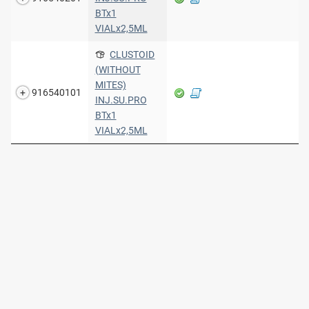
BTx1
VIALx2,5ML
CLUSTOID
(WITHOUT
MITES)
916540101
INJ.SU.PRO
BTx1
VIALx2,5ML