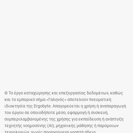
© Το έργο καταχώρησης και επεξεργασίας δεδομένων, καθώς
και το εμπορικό σήμα «Γαληνός» αποτελούν πνευματική
ιδιοκτησία της Ergobyte. Απαγορεύεται η χρήση ή αναπαραγωγή
του έργου σε οποιοδήποτε μέσο, εφαρμογή ή συσκευή,
συμπεριλαμβανομένης της χρήσης για εκπαίδευση ή ανάπτυξη
τεχνητής νοημοσύνης (AI), μηχανικής μάθησης ή παρόμοιων
τεχνολογιών, χωρίς προηγούμενη γραπτή άδεια.