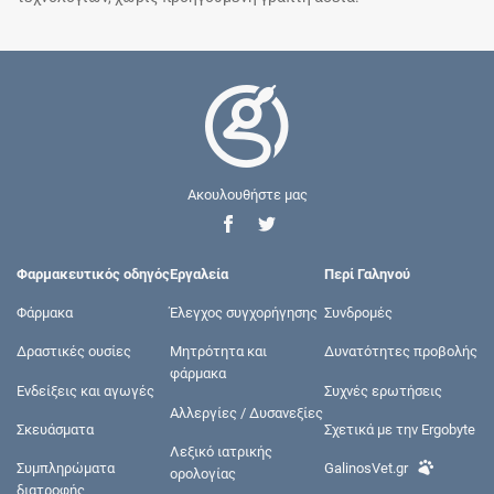
Ακουλουθήστε μας
Φαρμακευτικός οδηγός
Εργαλεία
Περί Γαληνού
Φάρμακα
Έλεγχος συγχορήγησης
Συνδρομές
Δραστικές ουσίες
Μητρότητα και
Δυνατότητες προβολής
φάρμακα
Ενδείξεις και αγωγές
Συχνές ερωτήσεις
Αλλεργίες / Δυσανεξίες
Σκευάσματα
Σχετικά με την Ergobyte
Λεξικό ιατρικής
Συμπληρώματα
GalinosVet.gr
ορολογίας
διατροφής