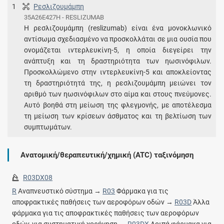
1
Ρεσλιζουμάμπη
35A26E427H - RESLIZUMAB
Η ρεσλιζουμάμπη (reslizumab) είναι ένα μονοκλωνικό
αντίσωμα σχεδιασμένο να προσκολλάται σε μια ουσία που
ονομάζεται ιντερλευκίνη-5, η οποία διεγείρει την
ανάπτυξη και τη δραστηριότητα των ηωσινόφιλων.
Προσκολλώμενο στην ιντερλευκίνη-5 και αποκλείοντας
τη δραστηριότητά της, η ρεσλιζουμάμπη μειώνει τον
αριθμό των ηωσινόφιλων στο αίμα και στους πνεύμονες.
Αυτό βοηθά στη μείωση της φλεγμονής, με αποτέλεσμα
τη μείωση των κρίσεων άσθματος και τη βελτίωση των
συμπτωμάτων.
Ανατομική/θεραπευτική/χημική (ATC) ταξινόμηση
R03DX08
R
Αναπνευστικό σύστημα →
R03
Φάρμακα για τις
αποφρακτικές παθήσεις των αεροφόρων οδών →
R03D
Άλλα
φάρμακα για τις αποφρακτικές παθήσεις των αεροφόρων
οδών, για συστηματική χορήγηση →
R03DX
Λοιπά φάρμακα για