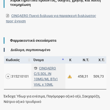
Χαρακτηριστικά προϊοντος, οδηγίες χρήσης και λοιπή
τεκμηρίωση
CINQAERO Πυκνό διάλυμα για παρασκευή διαλύματος
προς έγχυση
Φαρμακευτικά σκευάσματα
Διάλυμα, συμπυκνωμένο
Κωδικός
Όνομα
Κ
Ν.Τ.
Χ.Τ.
CINQAERO
C/S.SOL.IN
315210101
458,31
509,73
10MG/ML BTx1
VIAL x 10ML
Έκδοχα: Ύδωρ για ενέσιμα, Παγόμορφο οξικό οξύ, Σακχαρόζη,
Νάτριο οξικό τριυδρικό