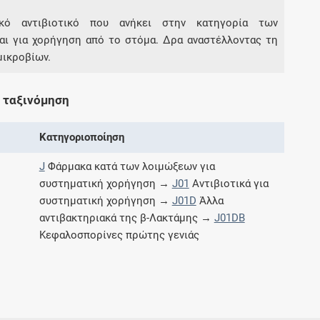
ικό αντιβιοτικό που ανήκει στην κατηγορία των
αι για χορήγηση από το στόµα. Δρα αναστέλλοντας τη
Συνδρομές
μικροβίων.
Μάθετε περισσότερα για τα οφέλη και τις
επιπλέον παροχές των συνδρομητικών
 ταξινόμηση
προγραμμάτων
Κατηγοριοποίηση
J
Φάρμακα κατά των λοιμώξεων για
Ενδείξεις και αγωγές
συστηματική χορήγηση →
J01
Αντιβιοτικά για
συστηματική χορήγηση →
J01D
Άλλα
Βρείτε θεραπευτικές ενδείξεις και αγωγές για
αντιβακτηριακά της β-Λακτάμης →
J01DB
νόσους, συμπτώματα και ιατρικές πράξεις
Κεφαλοσπορίνες πρώτης γενιάς
Γνωρίζατε ότι...