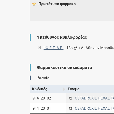
Πρωτότυπο φάρμακo
Υπεύθυνος κυκλοφορίας
Ι.Φ.Ε.Τ. A.E.
-
18ο χλμ Λ. Αθηνών-Μαραθ
Φαρμακευτικά σκευάσματα
Δισκίο
Κωδικός
Όνομα
914120102
CEFADROXIL HEXAL T
914120101
CEFADROXIL HEXAL TA