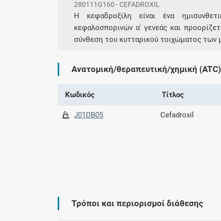
280111G160 - CEFADROXIL
Η κεφαδροξίλη είναι ένα ηµισυνθετ
κεφαλοσπορινών α' γενεάς και προορίζετ
σύνθεση του κυτταρικού τοιχώματος των 
Ανατομική/θεραπευτική/χημική (ATC)
Κωδικός
Τίτλος
J01DB05
Cefadroxil
Τρόποι και περιορισμοί διάθεσης