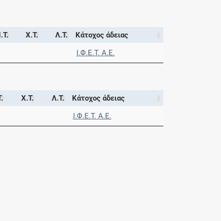
.Τ.
Χ.Τ.
Λ.Τ.
Κάτοχος άδειας
Ι.Φ.Ε.Τ. A.E.
.
Χ.Τ.
Λ.Τ.
Κάτοχος άδειας
Ι.Φ.Ε.Τ. A.E.