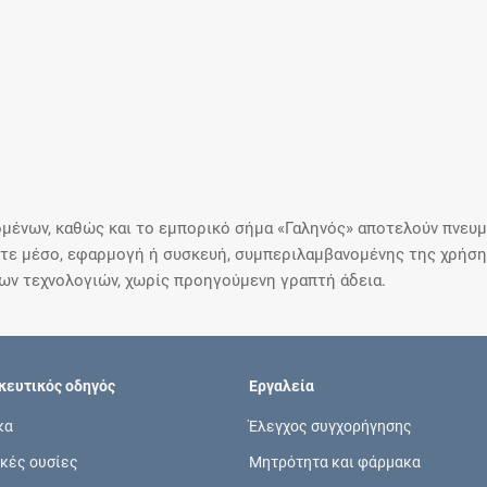
μένων, καθώς και το εμπορικό σήμα «Γαληνός» αποτελούν πνευμα
ε μέσο, εφαρμογή ή συσκευή, συμπεριλαμβανομένης της χρήσης
ιων τεχνολογιών, χωρίς προηγούμενη γραπτή άδεια.
ευτικός οδηγός
Εργαλεία
κα
Έλεγχος συγχορήγησης
κές ουσίες
Μητρότητα και φάρμακα