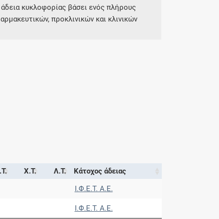
 άδεια κυκλοφορίας βάσει ενός πλήρους
αρμακευτικών, προκλινικών και κλινικών
.Τ.
Χ.Τ.
Λ.Τ.
Κάτοχος άδειας
Ι.Φ.Ε.Τ. A.E.
Ι.Φ.Ε.Τ. A.E.