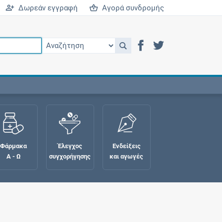
Δωρεάν εγγραφή
Αγορά συνδρομής
Φάρμακα
Έλεγχος
Ενδείξεις
Α - Ω
συγχορήγησης
και αγωγές