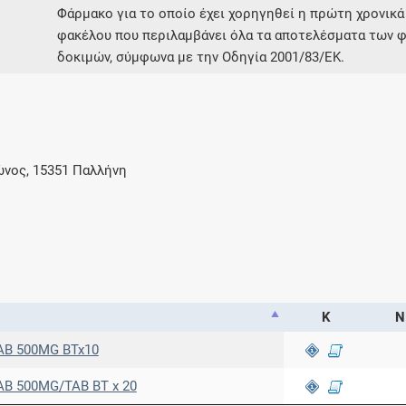
Φάρμακο για το οποίο έχει χορηγηθεί η πρώτη χρονικά
Μοιραζόμαστε μαζί σας γεγονότα της
πορείας του Galinos.gr από το 2011 μέχρι
φακέλου που περιλαμβάνει όλα τα αποτελέσματα των φ
σήμερα
δοκιμών, σύμφωνα με την Οδηγία 2001/83/ΕΚ.
ώνος, 15351 Παλλήνη
Κ
Ν
AB 500MG BTx10
B 500MG/TAB BT x 20