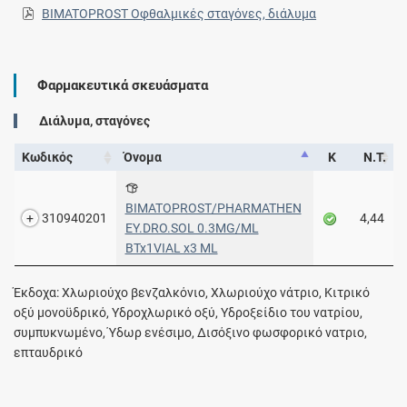
BIMATOPROST Οφθαλμικές σταγόνες, διάλυμα
Φαρμακευτικά σκευάσματα
Διάλυμα, σταγόνες
Κωδικός
Όνομα
Κ
Ν.Τ.
BIMATOPROST/PHARMATHEN
310940201
4,44
EY.DRO.SOL 0.3MG/ML
BTx1VIAL x3 ML
Έκδοχα: Χλωριούχο βενζαλκόνιο, Χλωριούχο νάτριο, Κιτρικό
οξύ μονοϋδρικό, Υδροχλωρικό οξύ, Υδροξείδιο του νατρίου,
συμπυκνωμένο, Ύδωρ ενέσιμο, Δισόξινο φωσφορικό νατριο,
επταυδρικό