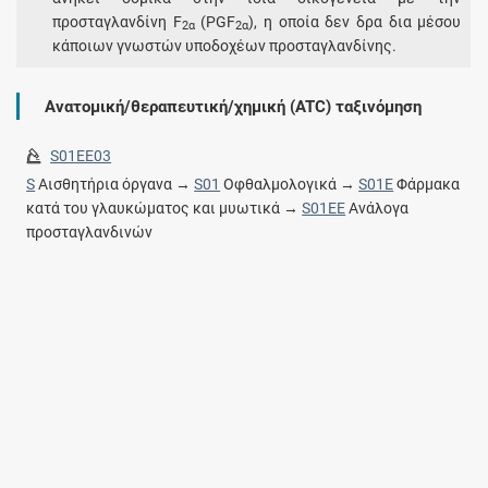
προσταγλανδίνη F
(PGF
), η οποία δεν δρα δια μέσου
2α
2α
κάποιων γνωστών υποδοχέων προσταγλανδίνης.
Ανατομική/θεραπευτική/χημική (ATC) ταξινόμηση
S01EE03
S
Αισθητήρια όργανα →
S01
Οφθαλμολογικά →
S01E
Φάρμακα
κατά του γλαυκώματος και μυωτικά →
S01EE
Ανάλογα
προσταγλανδινών