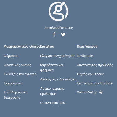
Ακουλουθήστε μας
Φαρμακευτικός οδηγός
Εργαλεία
Περί Γαληνού
Φάρμακα
Έλεγχος συγχορήγησης
Συνδρομές
Δραστικές ουσίες
Μητρότητα και
Δυνατότητες προβολής
φάρμακα
Ενδείξεις και αγωγές
Συχνές ερωτήσεις
Αλλεργίες / Δυσανεξίες
Σκευάσματα
Σχετικά με την Ergobyte
Λεξικό ιατρικής
Συμπληρώματα
GalinosVet.gr
ορολογίας
διατροφής
Οι συνταγές μου