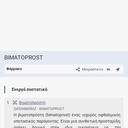
BIMATOPROST
Φάρμακο
Μοιραστείτε
Ενεργά συστατικά
1
Βιματοπρόστη
QXS94885MZ - BIMATOPROST
Η βιματοπρόστη (bimatoprost) ένας ισχυρός οφθαλμικός
υποτασικός παράγοντας. Είναι μια συνθετική προσταμίδη,
ανήκει δομικά στην ίδια οικογένεια με την