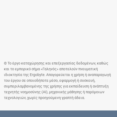
© Το έργο καταχώρησης και επεξεργασίας δεδομένων, καθώς
και το εμπορικό σήμα «Γαληνός» αποτελούν πνευματική
ιδιοκτησία της Ergobyte. Απαγορεύεται η χρήση ή αναπαραγωγή
του έργου σε οποιοδήποτε μέσο, εφαρμογή ή συσκευή,
συμπεριλαμβανομένης της χρήσης για εκπαίδευση ή ανάπτυξη
τεχνητής νοημοσύνης (AI), μηχανικής μάθησης ή παρόμοιων
τεχνολογιών, χωρίς προηγούμενη γραπτή άδεια.