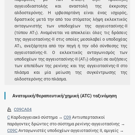
αγγειοδιαστολής και αναστολή της έκκρισης
αλδοστερόνης. Η ιρβεσαρτάνη είναι ένας ισχυρός,
δραστικός μετά την από του στόματος λήψη εκλεκτικός
ανταγωνιστής των υποδοχέων της αγγειοτασίνης-II
(τύπου AT
). Αναμένεται να αποκλείει όλες τις δράσεις
1
της αγγειοτασίνης-II στις οποίες μεσολαβεί ο υποδοχέας
AT
, ανεξάρτητα από την πηγή ή την οδό σύνθεσης της
1
αγγειοτασίνης-II. O εκλεκτικός ανταγωνισμός των
υποδοχέων της αγγειοτασίνης-II (AT
) οδηγεί σε αυξήσεις
1
των επιπέδων της ρενίνης και της αγγειοτασίνης-II στο
πλάσμα και μία μείωση της συγκέντρωσης της
αλδοστερόνης στο πλάσμα.
Ανατομική/θεραπευτική/χημική (ATC) ταξινόμηση
C09CA04
C
Καρδιαγγειακό σύστημα →
C09
Αντιυπερτασικοί
παράγοντες δρώντες στο σύστημα ρενίνης-αγγειοτασίνης →
C09C
Ανταγωνιστές υποδοχέων αγγειοτασίνης ΙΙ, αμιγείς →