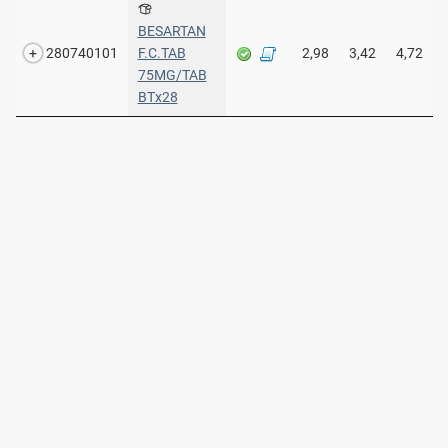
BESARTAN
280740101
F.C.TAB
2,98
3,42
4,72
75MG/TAB
ΒΤx28