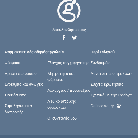
Ακουλουθήστε μας
Φαρμακευτικός οδηγός
Εργαλεία
Περί Γαληνού
Φάρμακα
Έλεγχος συγχορήγησης
Συνδρομές
Δραστικές ουσίες
Μητρότητα και
Δυνατότητες προβολής
φάρμακα
Ενδείξεις και αγωγές
Συχνές ερωτήσεις
Αλλεργίες / Δυσανεξίες
Σκευάσματα
Σχετικά με την Ergobyte
Λεξικό ιατρικής
Συμπληρώματα
GalinosVet.gr
ορολογίας
διατροφής
Οι συνταγές μου