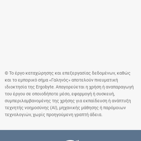
© Το έργο καταχώρησης και επεξεργασίας δεδομένων, καθώς
και το εμπορικό σήμα «Γαληνός» αποτελούν πνευματική
ιδιοκτησία της Ergobyte. Απαγορεύεται η χρήση ή αναπαραγωγή
του έργου σε οποιοδήποτε μέσο, εφαρμογή ή συσκευή,
συμπεριλαμβανομένης της χρήσης για εκπαίδευση ή ανάπτυξη
τεχνητής νοημοσύνης (AI), μηχανικής μάθησης ή παρόμοιων
τεχνολογιών, χωρίς προηγούμενη γραπτή άδεια.