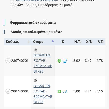
Αθηνών - Λαμίας, Παράδρομος, Κηφισιά
Φαρμακευτικά σκευάσματα
Δισκίο, επικαλυμμένο με υμένιο
Κωδικός
Όνομα
Κ
Ν.Τ.
Χ.Τ.
Λ.Τ.
BESARTAN
280740201
F.C.TAB
3,02
3,47
4,78
150MG/TAB
ΒΤx28
BESARTAN
280740301
F.C.TAB
3,88
4,46
6,15
300MG/TAB
ΒΤx28