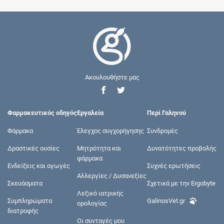
Ακουλουθήστε μας
Φαρμακευτικός οδηγός
Εργαλεία
Περί Γαληνού
Φάρμακα
Έλεγχος συγχορήγησης
Συνδρομές
Δραστικές ουσίες
Μητρότητα και
Δυνατότητες προβολής
φάρμακα
Ενδείξεις και αγωγές
Συχνές ερωτήσεις
Αλλεργίες / Δυσανεξίες
Σκευάσματα
Σχετικά με την Ergobyte
Λεξικό ιατρικής
Συμπληρώματα
GalinosVet.gr
ορολογίας
διατροφής
Οι συνταγές μου