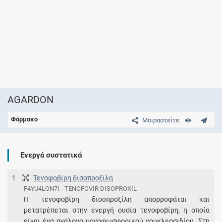
AGARDON
Φάρμακο
Μοιραστείτε
Ενεργά συστατικά
1
Τενοφοβίρη δισοπροξίλη
F4YU4LON7I - TENOFOVIR DISOPROXIL
Η τενοφοβίρη δισοπροξίλη απορροφάται και
μετατρέπεται στην ενεργή ουσία τενοφοβίρη, η οποία
είναι ένα ανάλογο μονοφωσφορικού νουκλεοσιδίου. Στη