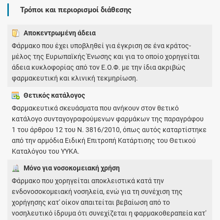
Τρόποι και περιορισμοί διάθεσης
Αποκεντρωμένη άδεια
Φάρμακο που έχει υποβληθεί για έγκριση σε ένα κράτος-
μέλος της Ευρωπαϊκής Ένωσης και για το οποίο χορηγείται
άδεια κυκλοφορίας από τον Ε.Ο.Φ. με την ίδια ακριβώς
φαρμακευτική και κλινική τεκμηρίωση.
Θετικός κατάλογος
Φαρμακευτικά σκευάσματα που ανήκουν στον θετικό
κατάλογο συνταγογραφούμενων φαρμάκων της παραγράφου
1 του άρθρου 12 του Ν. 3816/2010, όπως αυτός καταρτίστηκε
από την αρμόδια Ειδική Επιτροπή Κατάρτισης του Θετικού
Καταλόγου του ΥΥΚΑ.
Μόνο για νοσοκομειακή χρήση
Φάρμακο που χορηγείται αποκλειστικά κατά την
ενδονοσοκομειακή νοσηλεία, ενώ για τη συνέχιση της
χορήγησης κατ' οίκον απαιτείται βεβαίωση από το
νοσηλευτικό ίδρυμα ότι συνεχίζεται η φαρμακοθεραπεία κατ'