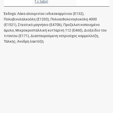
f.c.tabs)
Έκδοχα: Λάκα αλουμινίου ινδικοκαρμίνιου (E132),
Πολυβινυλαλκοόλη (E1203), Πολυαιθυλενογλυκόλη 4000
(E1521), Στεατικό μαγνήσιο (E470b), Προζελατινοποιημένο
άμυλο, Μικροκρυσταλλική κυτταρίνη 112 (E460), Διοξείδιο του
τιτανίου (E171), Διασταυρούμενη νατριούχος καρμελλόζη,
Τάλκης, Άνυδρη λακτόζη