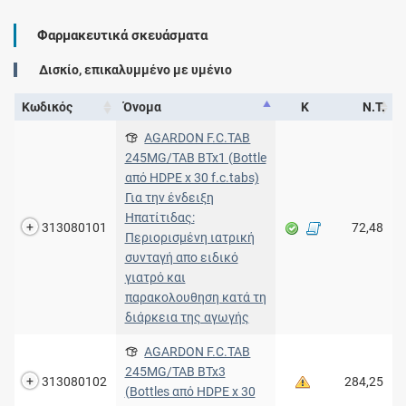
Φαρμακευτικά σκευάσματα
Δισκίο, επικαλυμμένο με υμένιο
Κωδικός
Όνομα
Κ
Ν.Τ.
AGARDON F.C.TAB
245MG/TAB BTx1 (Bottle
από HDPE x 30 f.c.tabs)
Για την ένδειξη
Ηπατίτιδας:
313080101
72,48
Περιορισμένη ιατρική
συνταγή απο ειδικό
γιατρό και
παρακολουθηση κατά τη
διάρκεια της αγωγής
AGARDON F.C.TAB
245MG/TAB BTx3
313080102
284,25
(Bottles από HDPE x 30