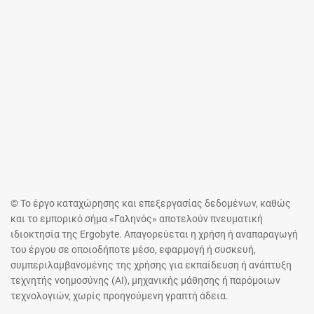
© Το έργο καταχώρησης και επεξεργασίας δεδομένων, καθώς
και το εμπορικό σήμα «Γαληνός» αποτελούν πνευματική
ιδιοκτησία της Ergobyte. Απαγορεύεται η χρήση ή αναπαραγωγή
του έργου σε οποιοδήποτε μέσο, εφαρμογή ή συσκευή,
συμπεριλαμβανομένης της χρήσης για εκπαίδευση ή ανάπτυξη
τεχνητής νοημοσύνης (AI), μηχανικής μάθησης ή παρόμοιων
τεχνολογιών, χωρίς προηγούμενη γραπτή άδεια.