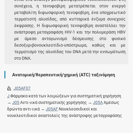
συνέχεια, η τενοφοβίρη μετατρέπεται στον ενεργό
μεταβολίτη διφωσφορική τενοφοβίρη, ένα υποχρεωτικό
τερματιστή αλυσίδας, από κυτταρικά ένζυμα συνεχούς
έκφρασης. Η διφωσφορική τενοφοβίρη αναστέλλει την
ανάστροφη μεταγραφάση HIV-1 και την πολυμεράση HBV
με άμεσο ανταγωνισμό δέσμευσης στο φυσικό
δεσοξυριβονουκλεοτίδιο-υπόστρωμα, καθώς και με
τερματισμό της αλυσίδας του DNA μετά την ενσωμάτωση
στο DNA.
Ανατομική/θεραπευτική/χημική (ATC) ταξινόμηση
J05AF07
J
Φάρμακα κατά των λοιμώξεων για συστηματική χορήγηση
→
J05
Αντι-ιικά συστηματικής χορήγησης →
J05A
Αμέσως
δρώντα αντι-ιικά →
J05AF
Νουκλεοσιδικοί και
νουκλεοτιδικοί αναστολείς της ανάστροφης μεταγραφάσης