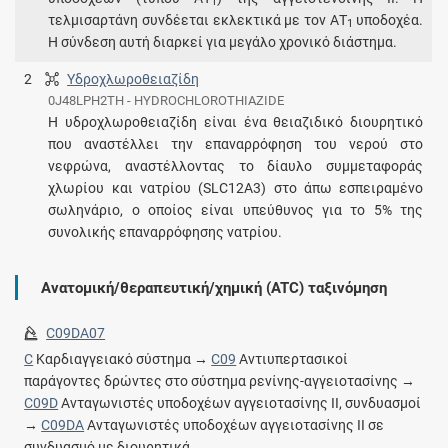
1
τελμισαρτάνη συνδέεται εκλεκτικά με τον ΑΤ
υποδοχέα.
1
Η σύνδεση αυτή διαρκεί για μεγάλο χρονικό διάστημα.
2
Υδροχλωροθειαζίδη
0J48LPH2TH - HYDROCHLOROTHIAZIDE
Η υδροχλωροθειαζίδη είναι ένα θειαζιδικό διουρητικό
που αναστέλλει την επαναρρόφηση του νερού στο
νεφρώνα, αναστέλλοντας το δίαυλο συμμεταφοράς
χλωρίου και νατρίου (SLC12A3) στο άπω εσπειραμένο
σωληνάριο, ο οποίος είναι υπεύθυνος για το 5% της
συνολικής επαναρρόφησης νατρίου.
Ανατομική/θεραπευτική/χημική (ATC) ταξινόμηση
C09DA07
C
Καρδιαγγειακό σύστημα →
C09
Αντιυπερτασικοί
παράγοντες δρώντες στο σύστημα ρενίνης-αγγειοτασίνης →
C09D
Ανταγωνιστές υποδοχέων αγγειοτασίνης ΙΙ, συνδυασμοί
→
C09DA
Ανταγωνιστές υποδοχέων αγγειοτασίνης ΙΙ σε
συνδυασμό με διουρητικά