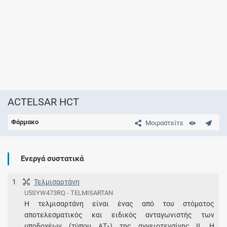
ACTELSAR HCT
Φάρμακο
Μοιραστείτε
Ενεργά συστατικά
1
Τελμισαρτάνη
U5SYW473RQ - TELMISARTAN
Η τελμισαρτάνη είναι ένας από του στόματος
αποτελεσματικός και ειδικός ανταγωνιστής των
υποδοχέων (τύπου ΑΤ
) της αγγειοτενσίνης ΙΙ. Η