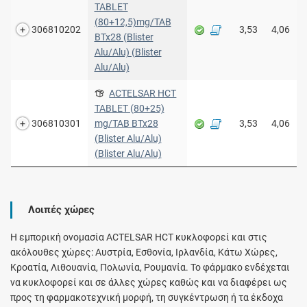
TABLET
(80+12,5)mg/TAB
306810202
3,53
4,06
BTx28 (Blister
Alu/Alu) (Blister
Alu/Alu)
ACTELSAR HCT
TABLET (80+25)
306810301
mg/ΤΑΒ BTx28
3,53
4,06
(Blister Alu/Alu)
(Blister Alu/Alu)
Λοιπές χώρες
Η εμπορική ονομασία ACTELSAR HCT κυκλοφορεί και στις
ακόλουθες χώρες: Αυστρία, Εσθονία, Ιρλανδία, Κάτω Χώρες,
Κροατία, Λιθουανία, Πολωνία, Ρουμανία. Το φάρμακο ενδέχεται
να κυκλοφορεί και σε άλλες χώρες καθώς και να διαφέρει ως
προς τη φαρμακοτεχνική μορφή, τη συγκέντρωση ή τα έκδοχα