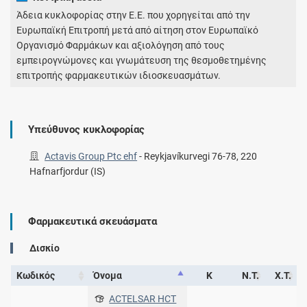
Άδεια κυκλοφορίας στην Ε.Ε. που χορηγείται από την
Ευρωπαϊκή Επιτροπή μετά από αίτηση στον Ευρωπαϊκό
Οργανισμό Φαρμάκων και αξιολόγηση από τους
εμπειρογνώμονες και γνωμάτευση της θεσμοθετημένης
επιτροπής φαρμακευτικών ιδιοσκευασμάτων.
Υπεύθυνος κυκλοφορίας
Actavis Group Ptc ehf
-
Reykjavíkurvegi 76-78, 220
Hafnarfjordur (IS)
Φαρμακευτικά σκευάσματα
Δισκίο
Κωδικός
Όνομα
Κ
Ν.Τ.
Χ.Τ.
ACTELSAR HCT