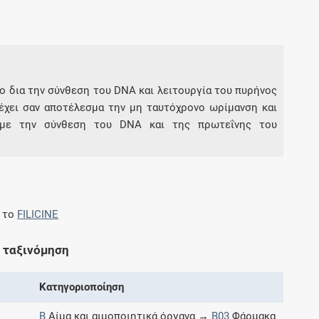
Συνδρομές
Μάθετε περισσότερα για τα οφέλη και τις
επιπλέον παροχές των συνδρομητικών
ητο δια την σύνθεση του DNA και λειτουργία του πυρήνος
προγραμμάτων
έχει σαν αποτέλεσμα την μη ταυτόχρονο ωρίμανση και
 με την σύνθεση του DNA και της πρωτεΐνης του
Ενδείξεις και αγωγές
Βρείτε θεραπευτικές ενδείξεις και αγωγές για
ε το
FILICINE
νόσους, συμπτώματα και ιατρικές πράξεις
 ταξινόμηση
Κατηγοριοποίηση
Γνωρίζατε ότι...
B
Αίμα και αιμοποιητικά όργανα →
B03
Φάρμακα