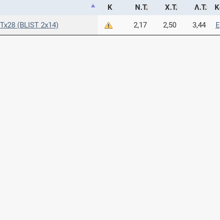
Κ
Ν.Τ.
Χ.Τ.
Λ.Τ.
Κ
x28 (BLIST 2x14)
2,17
2,50
3,44
E