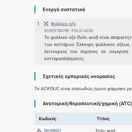
Ενεργά συστατικά
1
Φυλλικό οξύ
935E97BOY8 - FOLIC ACID
Το φυλλικό οξύ (folic acid) είναι απαραίτ
των κυττάρων. Έλλειψη φυλλικού οξέως 
λειτουργία του πυρήνος σε σύγκριση
κυτταροπλάσματος.
Σχετικές εμπορικές ονομασίες
To ACIFOLIC είναι ουσιωδώς όμοιο φάρμακο μ
Ανατομική/θεραπευτική/χημική (ATC)
Κωδικός
Τίτλος
B03BB01
Folic acid