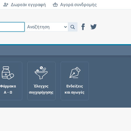
Δωρεάν εγγραφή
Αγορά συνδρομής
Φάρμακα
Έλεγχος
Ενδείξεις
Α - Ω
συγχορήγησης
και αγωγές