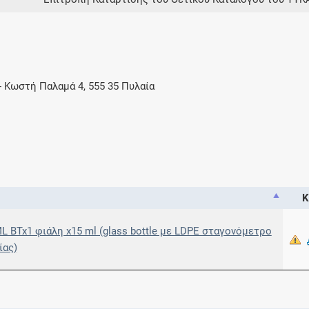
-
Κωστή Παλαμά 4, 555 35 Πυλαία
Κ
 BTx1 φιάλη x15 ml (glass bottle με LDPE σταγονόμετρο
ίας)