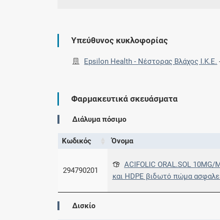
Υπεύθυνος κυκλοφορίας
Epsilon Health - Νέστορας Βλάχος Ι.Κ.Ε.
Φαρμακευτικά σκευάσματα
Διάλυμα πόσιμο
Κωδικός
Όνομα
ACIFOLIC ORAL.SOL 10MG/ML
294790201
και HDPE βιδωτό πώμα ασφαλε
Δισκίο