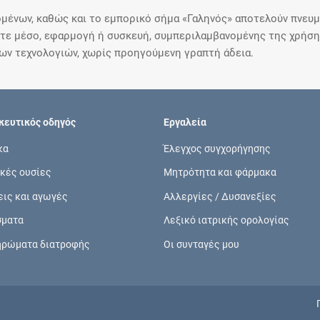
μένων, καθώς και το εμπορικό σήμα «Γαληνός» αποτελούν πνευμα
ε μέσο, εφαρμογή ή συσκευή, συμπεριλαμβανομένης της χρήσης
ιων τεχνολογιών, χωρίς προηγούμενη γραπτή άδεια.
ευτικός οδηγός
Εργαλεία
κα
Έλεγχος συγχορήγησης
κές ουσίες
Μητρότητα και φάρμακα
εις και αγωγές
Αλλεργίες / Δυσανεξίες
σματα
Λεξικό ιατρικής ορολογίας
ηρώματα διατροφής
Οι συνταγές μου