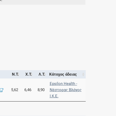
Ν.Τ.
Χ.Τ.
Λ.Τ.
Κάτοχος άδειας
Epsilon Health -
5,62
6,46
8,90
Νέστορας Βλάχος
Ι.Κ.Ε.