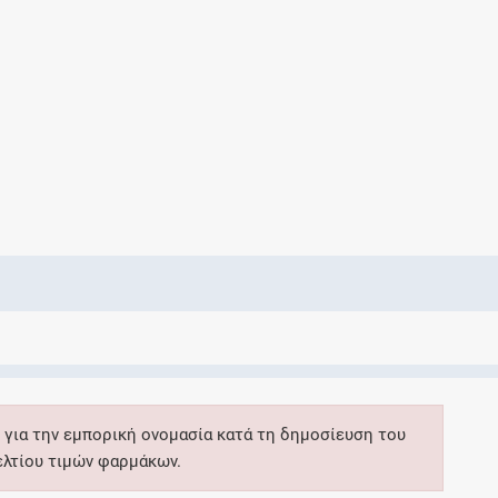
Ελέγξτε την αγωγή σας για αντενδείξεις και
αλληλεπιδράσεις μεταξύ των φαρμάκων
Οι συνταγές μου
Αποθηκεύστε τις συνταγές σας και
μοιραστείτε τις εύκολα και με ασφάλεια
Μητρότητα και φάρμακα
Ενημερωθείτε για την ασφάλεια χορήγησης
 για την εμπορική ονομασία κατά τη δημοσίευση του
ενός φαρμάκου κατά τη διάρκεια της
ελτίου τιμών φαρμάκων.
εγκυμοσύνης ή του θηλασμού