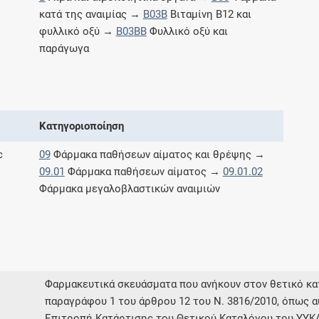
Μοιραζόμαστε μαζί σας γεγονότα της
κατά της αναιμίας →
B03B
Βιταμίνη B12 και
πορείας του Galinos.gr από το 2011 μέχρι
φυλλικό οξύ →
B03BB
Φυλλικό οξύ και
σήμερα
παράγωγα
Κατηγοριοποίηση
c
09
Φάρμακα παθήσεων αίματος και θρέψης →
09.01
Φάρμακα παθήσεων αίματος →
09.01.02
Φάρμακα μεγαλοβλαστικών αναιμιών
Φαρμακευτικά σκευάσματα που ανήκουν στον θετικό 
παραγράφου 1 του άρθρου 12 του Ν. 3816/2010, όπως α
Επιτροπή Κατάρτισης του Θετικού Καταλόγου του ΥΥΚ