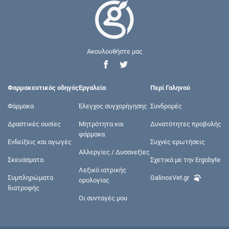
Ακουλουθήστε μας
Φαρμακευτικός οδηγός
Εργαλεία
Περί Γαληνού
Φάρμακα
Έλεγχος συγχορήγησης
Συνδρομές
Δραστικές ουσίες
Μητρότητα και
Δυνατότητες προβολής
φάρμακα
Ενδείξεις και αγωγές
Συχνές ερωτήσεις
Αλλεργίες / Δυσανεξίες
Σκευάσματα
Σχετικά με την Ergobyte
Λεξικό ιατρικής
Συμπληρώματα
GalinosVet.gr
ορολογίας
διατροφής
Οι συνταγές μου