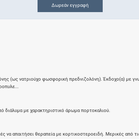
Δωρεάν εγγραφή
Συνδρομές
Μάθετε περισσότερα για τα οφέλη και τις
επιπλέον παροχές των συνδρομητικών
προγραμμάτων
Ενδείξεις και αγωγές
όνης (ως νατριούχο φωσφορική πρεδνιζολόνη). Έκδοχο(α) με γ
ροπυλε...
Βρείτε θεραπευτικές ενδείξεις και αγωγές για
νόσους, συμπτώματα και ιατρικές πράξεις
πό διάλυμα με χαρακτηριστικό άρωμα πορτοκαλιού.
Γνωρίζατε ότι...
ς να απαιτήσει θεραπεία με κορτικοστεροειδή. Μερικές από τις 