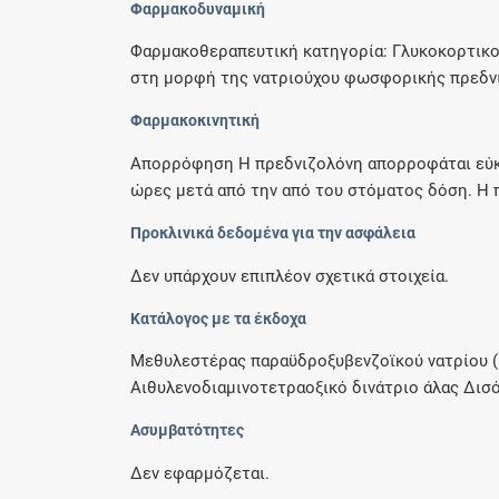
Φαρμακοδυναμική
Φαρμακοθεραπευτική κατηγορία: Γλυκοκορτικο
στη μορφή της νατριούχου φωσφορικής πρεδνιζ
Φαρμακοκινητική
Απορρόφηση Η πρεδνιζολόνη απορροφάται εύκολ
ώρες μετά από την από του στόματος δόση. Η π
Προκλινικά δεδομένα για την ασφάλεια
Δεν υπάρχουν επιπλέον σχετικά στοιχεία.
Κατάλογος με τα έκδοχα
Μεθυλεστέρας παραϋδροξυβενζοϊκού νατρίου (
Αιθυλενοδιαμινοτετραοξικό δινάτριο άλας Δισ
Ασυμβατότητες
Δεν εφαρμόζεται.