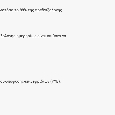
 ωστόσο το 88% της πρεδνιζολόνης
ιζολόνης ημερησίως είναι απίθανο να
ου-υπόφυσης-επινεφριδίων (ΥΥΕ),