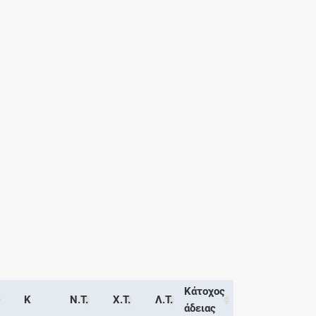
Κάτοχος
Κ
Ν.Τ.
Χ.Τ.
Λ.Τ.
άδειας