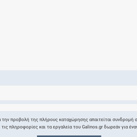
Ελέγξτε την αγωγή σας για αντενδείξεις και
αλληλεπιδράσεις μεταξύ των φαρμάκων
Οι συνταγές μου
Αποθηκεύστε τις συνταγές σας και
μοιραστείτε τις εύκολα και με ασφάλεια
Μητρότητα και φάρμακα
Ενημερωθείτε για την ασφάλεια χορήγησης
α την προβολή της πλήρους καταχώρησης απαιτείται συνδρομή σ
ενός φαρμάκου κατά τη διάρκεια της
ις πληροφορίες και τα εργαλεία του Galinos.gr δωρεάν για ένα
εγκυμοσύνης ή του θηλασμού