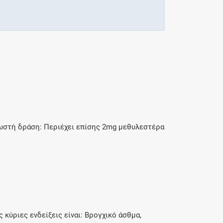
νωστή δράση: Περιέχει επίσης 2mg μεθυλεστέρα
κύριες ενδείξεις είναι: Βρογχικό άσθμα,