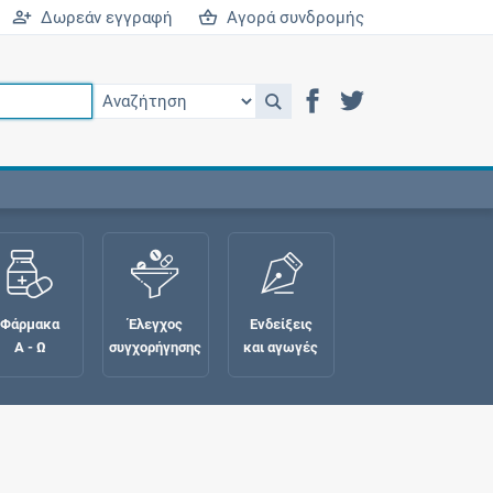
Δωρεάν εγγραφή
Αγορά συνδρομής
Φάρμακα
Έλεγχος
Ενδείξεις
Α - Ω
συγχορήγησης
και αγωγές