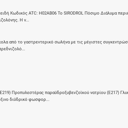
ειδή Κωδικός ATC: Η02ΑΒ06 Το SIRODROL Πόσιμο Διάλυμα περιέ
ολόνης. Η ν...
α από το γαστρεντερικό σωλήνα με τις μέγιστες συγκεντρώσει
ρεδνιζολό...
E219) Προπυλεστέρας παραϋδροξυβενζοϊκού νατρίου (E217) Γλυ
όξινο διϋδρικό φωσφορ...