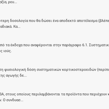
ία, ρευ...
Μοιραζόμαστε μαζί σας γεγονότα της
πορείας του Galinos.gr από το 2011 μέχρι
σήμερα
τερη δοσολογία που θα δώσει ένα αποδεκτό αποτέλεσμα (βλέπε 
διακά. Κα...
πό τα έκδοχα που αναφέρονται στην παράγραφο 6.1. Συστηματικέ
ς ιούς.
 τη φυσιολογική δόση συστηματικών κορτικοστεροειδών (περίπο
ης αγωγής δε...
A, στους οποίους περιλαμβάνονται τα προϊόντα που περιέχουν κ
 Ο συνδυασ...